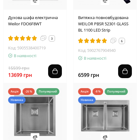
2
4
1
9
1
1
4
8
Духова шафа електрична
Витяжка повновбудована
Weilor FDO6F8WT
WEILOR PBSR 52301 GLASS
BL 1100 LED Strip
3
6
Код: 5905538400719
Код: 5902767904940
В наявності
В наявності
15599 грн
13699 грн
6599 грн
Акція
-26 %
Популярний
Акція
-8 %
Популярний
Новинка
Новинка