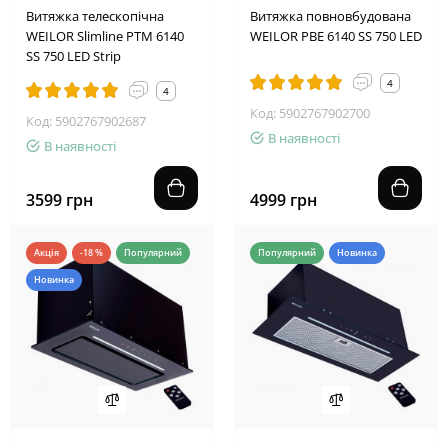
Витяжка телескопічна
Витяжка повновбудована
WEILOR Slimline PTM 6140
WEILOR PBE 6140 SS 750 LED
SS 750 LED Strip
4
4
Код: 5902767902700
Код: 5902767902687
В наявності
В наявності
3599 грн
4999 грн
Акція
-18 %
Популярний
Популярний
Новинка
Новинка
2
4
1
9
1
1
4
8