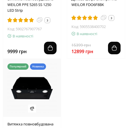
WEILOR PPE 5265 SS 1250
WEILOR FDO6F8BK
LED Strip
3
3
Код: 5905538400702
Код: 5902767907767
В наявності
В наявності
15399 грн
9999 грн
12899 грн
Популярний
Новинка
Витяжка повновбудована