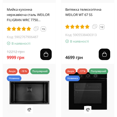
2
4
1
9
1
1
4
8
Мийка кухонна
Витяжка телескопічна
нержавіюча сталь WEILOR
WEILOR WT 67 SS
FILIGRAN WRC 7750
GRAPHIT
12
15
Код: 5905538400313
Код: 5902767906487
В наявності
В наявності
12212 грн
9999 грн
4699 грн
Акція
-18 %
Популярний
Акція
-17 %
Популярний
Новинка
Новинка