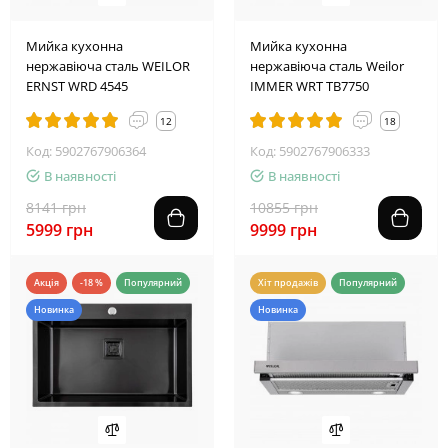
2
4
1
9
1
1
4
8
2
4
1
9
1
1
4
8
Мийка кухонна
Мийка кухонна
нержавіюча сталь WEILOR
нержавіюча сталь Weilor
ERNST WRD 4545
IMMER WRT TB7750
12
18
Код: 5902767906364
Код: 5902767906333
В наявності
В наявності
8141 грн
10855 грн
5999 грн
9999 грн
Акція
-18 %
Популярний
Хіт продажів
Популярний
Новинка
Новинка