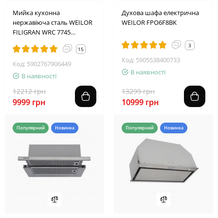
2
4
1
9
1
1
4
8
2
4
1
9
1
1
4
8
Мийка кухонна
Духова шафа електрична
нержавіюча сталь WEILOR
WEILOR FPO6F8BK
FILIGRAN WRC 7745
GRAPHIT
3
15
Код: 5905538400733
Код: 5902767906449
В наявності
В наявності
12212 грн
13299 грн
9999 грн
10999 грн
Популярний
Новинка
Популярний
Новинка