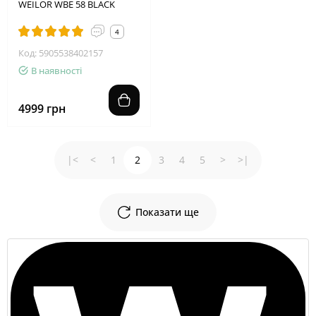
WEILOR WBE 58 BLACK
4
Код: 5905538402157
В наявності
4999 грн
|<
<
1
2
3
4
5
>
>|
Показати ще