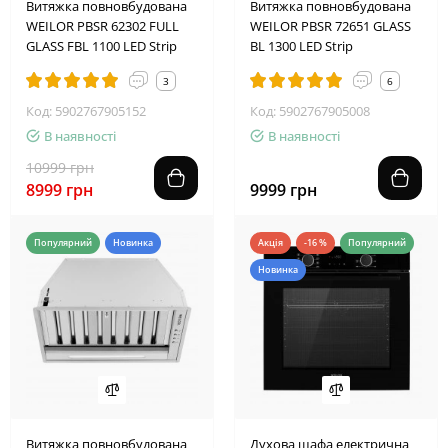
Витяжка повновбудована
Витяжка повновбудована
WEILOR PBSR 62302 FULL
WEILOR PBSR 72651 GLASS
GLASS FBL 1100 LED Strip
BL 1300 LED Strip
3
6
Код: 5902767905152
Код: 5902767905008
В наявності
В наявності
10999 грн
8999 грн
9999 грн
Популярний
Новинка
Акція
-16 %
Популярний
Новинка
2
4
1
9
1
1
4
8
Витяжка повновбудована
Духова шафа електрична