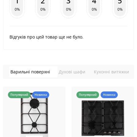
1
2
3
4
5
0%
0%
0%
0%
0%
Відгуків про цей товар ще не було.
Варильні поверхні
Духові шафи
Кухонні витяжки
Популярний
Новинка
Популярний
Новинка