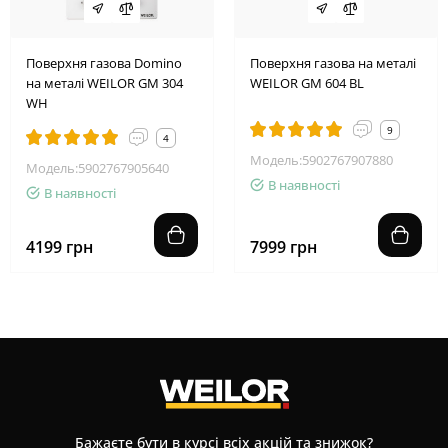
Поверхня газова Domino
Поверхня газова на металі
на металі WEILOR GM 304
WEILOR GM 604 BL
WH
9
4
Модель:5902767907880
Модель:5902767905640
В наявності
В наявності
4199 грн
7999 грн
Бажаєте бути в курсі всіх акцій та знижок?