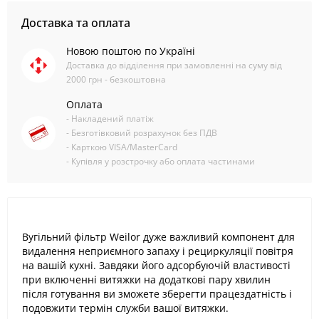
Доставка та оплата
Новою поштою по Україні
Доставка до відділення при замовленні на суму від
2000 грн - безкоштовна
Оплата
- Накладений платіж
- Безготівковий розрахунок без ПДВ
- Карткою VISA/MasterCard
- Купівля у розстрочку або оплата частинами
Вугільний фільтр Weilor дуже важливий компонент для
видалення неприємного запаху і рециркуляції повітря
на вашій кухні. Завдяки його адсорбуючій властивості
при включенні витяжки на додаткові пару хвилин
після готування ви зможете зберегти працездатність і
подовжити термін служби вашої витяжки.