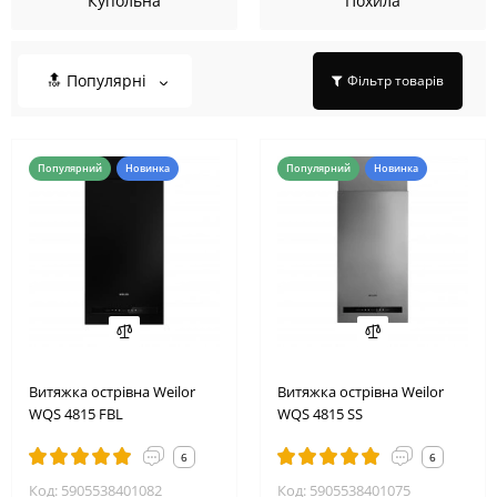
Купольна
Похила
🔝 Популярні
Фільтр товарів
Популярний
Новинка
Популярний
Новинка
Витяжка острівна Weilor
Витяжка острівна Weilor
WQS 4815 FBL
WQS 4815 SS
6
6
Код: 5905538401082
Код: 5905538401075