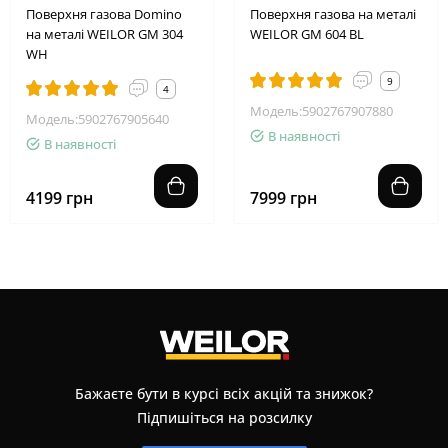
Поверхня газова Domino
Поверхня газова на металі
на металі WEILOR GM 304
WEILOR GM 604 BL
WH
9
4
Модель:5902767907880
Модель:5902767905640
В наявності
В наявності
4199 грн
7999 грн
Бажаєте бути в курсі всіх акцій та знижок?
Підпишіться на розсилку