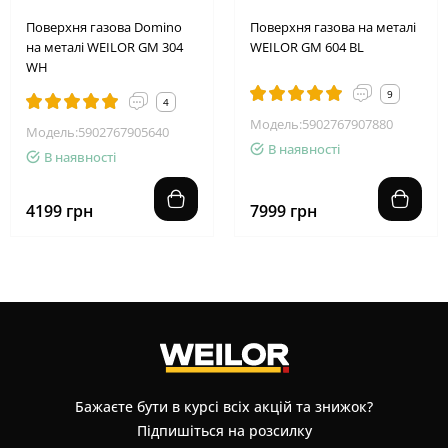
Поверхня газова Domino
Поверхня газова на металі
на металі WEILOR GM 304
WEILOR GM 604 BL
WH
9
4
Модель:5902767907880
Модель:5902767905640
В наявності
В наявності
4199 грн
7999 грн
Бажаєте бути в курсі всіх акцій та знижок?
Підпишіться на розсилку