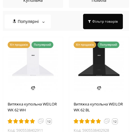
Купольна
Похила
🔝 Популярні
Фільтр товарів
Хіт продажів
Популярний
Хіт продажів
Популярний
Витяжка купольна WEILOR
Витяжка купольна WEILOR
WK 62 WH
WK 62 BL
12
12
Код: 5905538402911
Код: 5905538402928