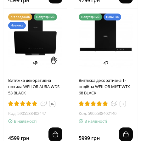
4599 грн
4799 грн
Хіт продажів
Популярний
Популярний
Новинка
Новинка
Витяжка декоративна
Витяжка декоративна Т-
похила WEILOR AURA WDS
подібна WEILOR MIST WTX
53 BLACK
68 BLACK
16
3
Код: 5905538402447
Код: 5905538402140
В наявності
В наявності
4599 грн
5999 грн