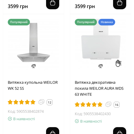
3599 грн
3599 грн
Популярний
Популярний
Новинка
Витяжка купольна WEILOR
Витяжка декоративна
WK 52 SS
похила WEILOR AURA WDS
63 WHITE
12
16
Код: 5905538402874
Код: 5905538402430
В наявності
В наявності