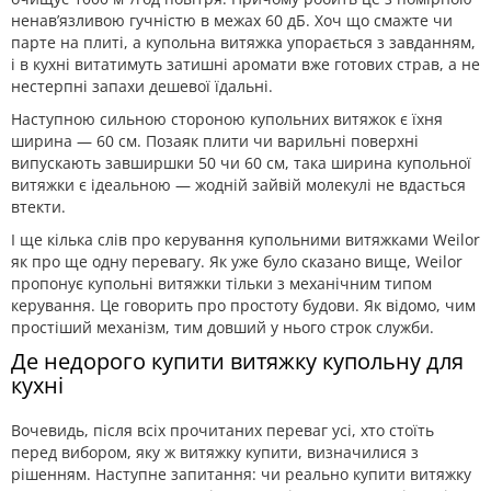
ненав’язливою гучністю в межах 60 дБ. Хоч що смажте чи
парте на плиті, а купольна витяжка упорається з завданням,
і в кухні витатимуть затишні аромати вже готових страв, а не
нестерпні запахи дешевої їдальні.
Наступною сильною стороною купольних витяжок є їхня
ширина — 60 см. Позаяк плити чи варильні поверхні
випускають завширшки 50 чи 60 см, така ширина купольної
витяжки є ідеальною — жодній зайвій молекулі не вдасться
втекти.
І ще кілька слів про керування купольними витяжками Weilor
як про ще одну перевагу. Як уже було сказано вище, Weilor
пропонує купольні витяжки тільки з механічним типом
керування. Це говорить про простоту будови. Як відомо, чим
простіший механізм, тим довший у нього строк служби.
Де недорого купити витяжку купольну для
кухні
Вочевидь, після всіх прочитаних переваг усі, хто стоїть
перед вибором, яку ж витяжку купити, визначилися з
рішенням. Наступне запитання: чи реально купити витяжку