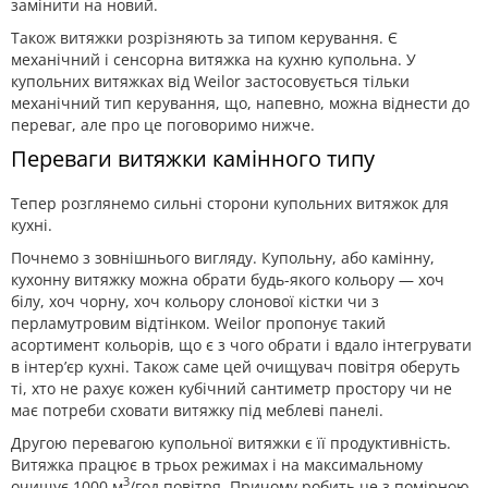
замінити на новий.
Також витяжки розрізняють за типом керування. Є
механічний і сенсорна витяжка на кухню купольна. У
купольних витяжках від Weilor застосовується тільки
механічний тип керування, що, напевно, можна віднести до
переваг, але про це поговоримо нижче.
Переваги витяжки камінного типу
Тепер розглянемо сильні сторони купольних витяжок для
кухні.
Почнемо з зовнішнього вигляду. Купольну, або камінну,
кухонну витяжку можна обрати будь-якого кольору — хоч
білу, хоч чорну, хоч кольору слонової кістки чи з
перламутровим відтінком. Weilor пропонує такий
асортимент кольорів, що є з чого обрати і вдало інтегрувати
в інтер’єр кухні. Також саме цей очищувач повітря оберуть
ті, хто не рахує кожен кубічний сантиметр простору чи не
має потреби сховати витяжку під меблеві панелі.
Другою перевагою купольної витяжки є її продуктивність.
Витяжка працює в трьох режимах і на максимальному
3
очищує 1000 м
/год повітря. Причому робить це з помірною