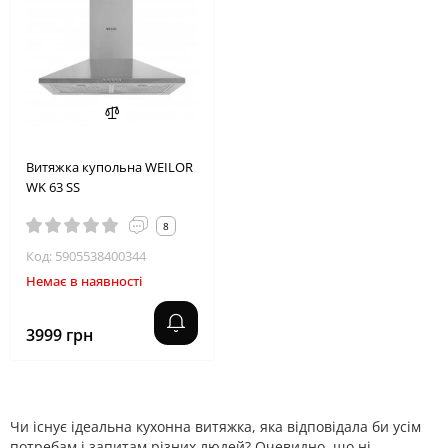
Витяжка купольна WEILOR
WK 63 SS
8
Код: 5905538400344
Немає в наявності
3999 грн
Чи існує ідеальна кухонна витяжка, яка відповідала би усім
потребам і запитам різних людей? Очевидно, що ні.