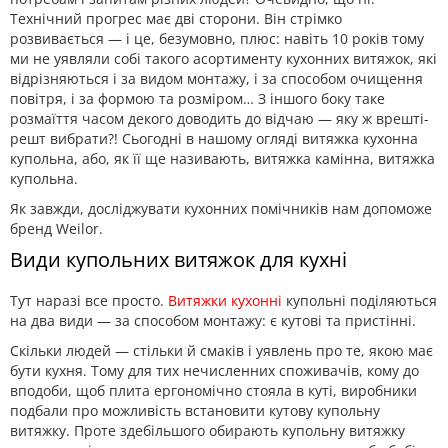
Технічний прогрес має дві сторони. Він стрімко
розвивається — і це, безумовно, плюс: навіть 10 років тому
ми не уявляли собі такого асортименту кухонних витяжок, які
відрізняються і за видом монтажу, і за способом очищення
повітря, і за формою та розміром… З іншого боку таке
розмаїття часом декого доводить до відчаю — яку ж врешті-
решт вибрати?! Сьогодні в нашому огляді витяжка кухонна
купольна, або, як її ще називають, витяжка камінна, витяжка
купольна.
Як завжди, досліджувати кухонних помічників нам допоможе
бренд Weilor.
Види купольних витяжок для кухні
Тут наразі все просто.
Витяжки кухонні
купольні поділяються
на два види — за способом монтажу: є кутові та пристінні.
Скільки людей — стільки й смаків і уявлень про те, якою має
бути кухня. Тому для тих нечисленних споживачів, кому до
вподоби, щоб плита ергономічно стояла в куті, виробники
подбали про можливість встановити кутову купольну
витяжку. Проте здебільшого обирають купольну витяжку