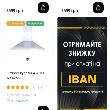
3599 грн
3599 грн
Хіт продажів
Популярний
Витяжка купольна WEILOR
WK 62 SS
12
Код: 5905538402904
В наявності