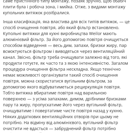
саме пристінного типу монтажу, позаяк зручно, щоб обабіч
плити була і робоча зона, і мийка. Отже, з видами монтажу
купольних витяжок розібралися.
Інша класифікація, яка властива для всіх типів витяжок, — це
спосіб очищення повітря, або який фільтр встановлено.
Купольні витяжки для кухні виробництва Weilor мають
алюмінієвий фільтр. За його допомогою повітря очищується
способом відведення — весь дим, запахи, бризки жиру, пар
всмоктуються фільтром і виводяться через вентиляційний
канал. Звісно, фільтр треба очищувати залежно від того, які
продукти готуєте, як часто та з якою інтенсивністю. Загалом
процедура очищення фільтра нескладна. Якщо технічно
немає можливості організувати такий спосіб очищення
повітря, можна скористатися вугільним фільтром, за
допомогою якого відбуватиметься рециркуляція повітря.
Тобто витяжка вбиратиме повітря над варильною
поверхнею — з усіма запахами, димом, дрібними бризками
пару та жиру, пропускатиме його через вугільний фільтр,
очищуватиме і повертатиме чисте повітря назад у кухню.
Ніяких додаткових вентиляційних отворів при цьому не
потрібно. На відміну від алюмінієвого, вугільний фільтр
очистити не вдасться — забруднений фільтр потрібно