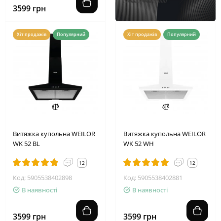
3599 грн
Хіт продажів
Популярний
Хіт продажів
Популярний
Витяжка купольна WEILOR
Витяжка купольна WEILOR
WK 52 BL
WK 52 WH
12
12
Код: 5905538402898
Код: 5905538402881
В наявності
В наявності
3599 грн
3599 грн