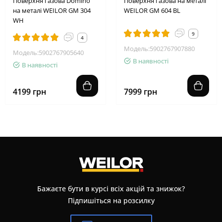
Поверхня газова Domino
Поверхня газова на металі
на металі WEILOR GM 304
WEILOR GM 604 BL
WH
9
4
Модель:5902767907880
Модель:5902767905640
В наявності
В наявності
4199 грн
7999 грн
Бажаєте бути в курсі всіх акцій та знижок?
Підпишіться на розсилку