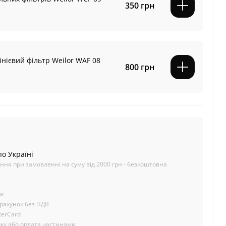
350 грн
нієвий фільтр Weilor WAF 08
800 грн
о Україні
ення при замовленні на суму від 2000 грн - безкоштовна
іж
зрахунок без ПДВ
terCard
очку або оплата частинами