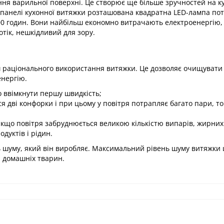
ання варильної поверхні. Це створює ще більше зручностей на к
 панелі кухонної витяжки розташована квадратна LED-лампа по
00 годин. Вони найбільш економно витрачають електроенергію,
тік, нешкідливий для зору.
 раціонального використання витяжки. Це дозволяє очищувати 
енергію.
о ввімкнути першу швидкість;
я дві конфорки і при цьому у повітря потрапляє багато пари, т
кщо повітря забруднюється великою кількістю випарів, жирних 
дуктів і рідин.
шуму, який він виробляє. Максимальний рівень шуму витяжки ц
а домашніх тварин.