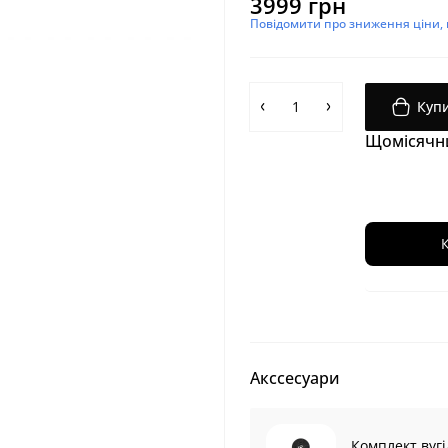
3999 грн
Повідомити про зниження ціни, н
Куп
Щомісячний
Акссесуари
Комплект вугі