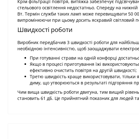
Крім фільтрації повітря, витяжка забезпечує підсвічув
стельового освітлення недостатньо. Спереду на нижній
Вт. Термін служби таких ламп може перевищувати 50 0
випромінюючи при цьому досить яскравий світловий по
Швидкості роботи
Виробник передбачив 3 швидкості роботи для найбільш
необхідною інтенсивністю, щоб заощаджувати електро
При готуванні страви на одній конфорці достатнь
Якщо в процесі приготування їжі використовуютьс
ефективно очистить повітря на другій швидкості;
Третю швидкість краще використовувати, тільки я
диму, що утворюються в результаті підгоряння про
Чим вища швидкість роботи двигуна, тим вищий рівень 
становить 61 дБ. Це прийнятний показник для людей т