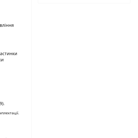
вління
частинки
ки
9).
плектації.