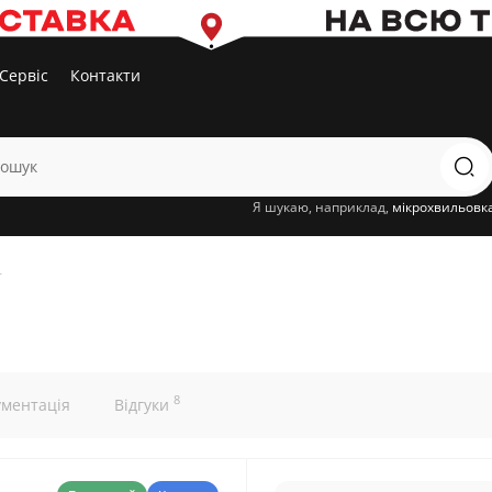
Сервіс
Контакти
Я шукаю, наприклад,
мікрохвильовк
L
8
ументація
Відгуки