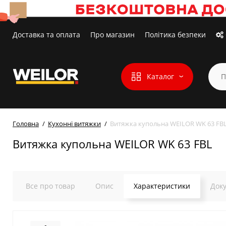
Доставка та оплата
Про магазин
Політика безпеки
Каталог
Головна
Кухонні витяжки
Витяжка купольна WEILOR WK 63 FB
Витяжка купольна WEILOR WK 63 FBL
Все про товар
Опис
Характеристики
Док