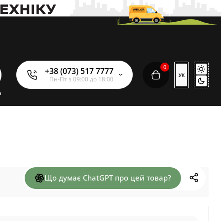
0
+38 (073) 517 7777
УК
Пн-Пт з 09:00 до 18:00
а
Що думає ChatGPT про цей товар?