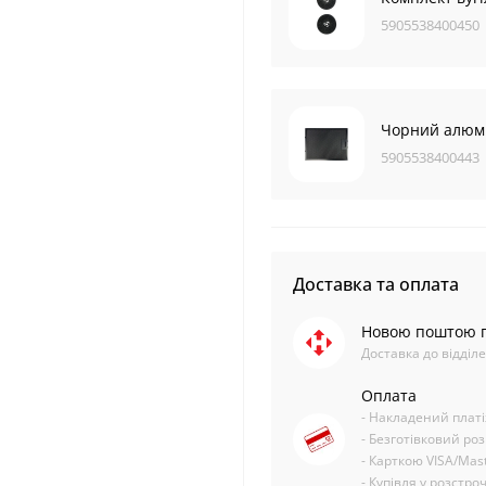
5905538400450
Чорний алюмі
5905538400443
Доставка та оплата
Новою поштою п
Доставка до відділ
Оплата
- Накладений плат
- Безготівковий ро
- Карткою VISA/Mas
- Купівля у розстр