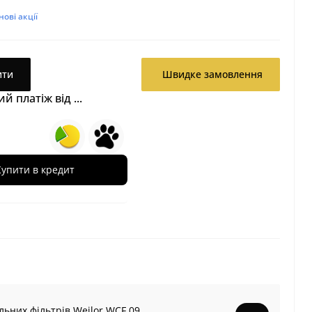
ові акції
ити
Швидке замовлення
 платіж від ...
Купити в кредит
льних фільтрів Weilor WCF 09