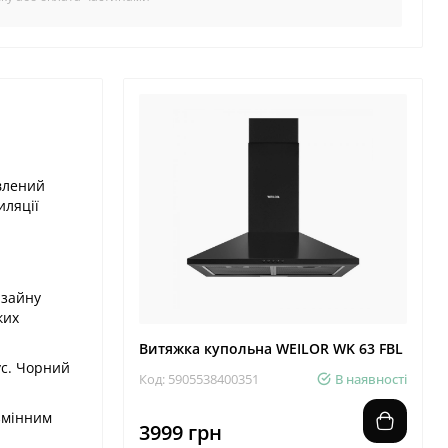
влений
иляції
изайну
ких
Витяжка купольна WEILOR WK 63 FBL
ус. Чорний
Код: 5905538400351
В наявності
змінним
3999 грн