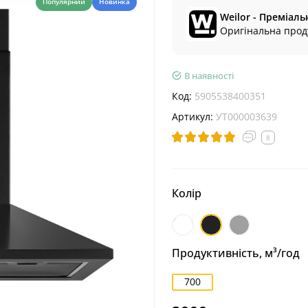
Популярний
Новинка
Weilor - Преміаль
Оригінальна проду
В наявності
Код:
5905538400351
Артикул:
УТ000003639
8
Колір
Білий
Чорний
Нержавіюча
сталь
Продуктивність, м³/год
700