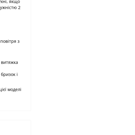
ухні, якщо
тужністю 2
повітря з
о витяжка
бризок і
ієї моделі