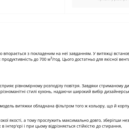
 впорається з покладеним на неї завданням. У витяжці встано
3
 продуктивність до 700 м
/год. Цього достатньо для якісної вент
 сприяє рівномірному розподілу повітря. Завдяки стриманому д
в різноманітні стилі кухонь, надаючи широкий вибір дизайнерсь
ця модель витяжки обладнана фільтром того ж кольору, що й корп
окої якості, а тому прослужить максимально довго, зберігши не
в інтер'єрі і при цьому відрізняється стійкістю до стирання,