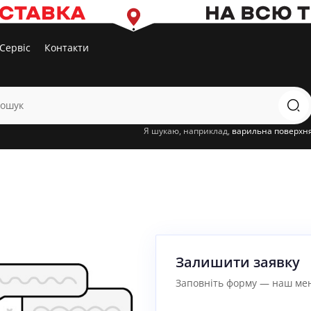
Сервіс
Контакти
Я шукаю, наприклад,
варильна поверхн
Залишити заявку
Заповніть форму — наш мен