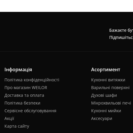
електромережі.
Бажаєте бут
Підпишітьс
Інформація
Асортимент
Політика конфіденційності
Кухонні витяжки
Про магазин WEILOR
Варильні поверхні
Доставка та оплата
Духові шафи
Політика безпеки
Мікрохвильові печі
Сервісне обслуговування
Кухонні мийки
Акції
Аксесуари
Карта сайту