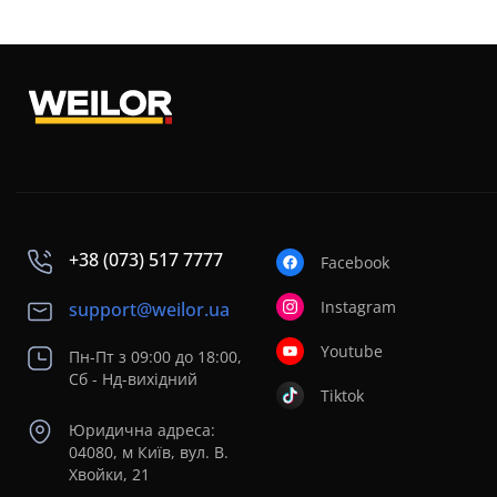
можете звертатися за телефонами:
неправильна установка й підключення виробу;
несправності виникли внаслідок нестабільної роботи 
073 217 7777
0 800 21 7777
або заповнивши форму електронної заявки.
+38 (073) 517 7777
Facebook
Instagram
support@weilor.ua
Youtube
Пн-Пт з 09:00 до 18:00,
Сб - Нд-вихідний
Tiktok
Юридична адреса:
04080, м Київ, вул. В.
Хвойки, 21