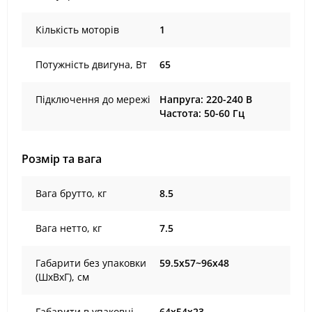
Кількість моторів
1
Потужність двигуна, Вт
65
Підключення до мережі
Напруга: 220-240 В
Частота: 50-60 Гц
Розмір та вага
Вага брутто, кг
8.5
Вага нетто, кг
7.5
Габарити без упаковки
59.5х57~96х48
(ШхВхГ), cм
Габарити в упаковці
64х54х23