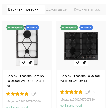
Варильні поверхні
Духові шафи
Кухонні витяжки
Популярний
Новинка
Популярний
Новинка
Поверхня газова Domino
Поверхня газова на металі
на металі WEILOR GM 304
WEILOR GM 604 BL
WH
9
4
Модель:5902767907880
Модель:5902767905640
В наявності
В наявності