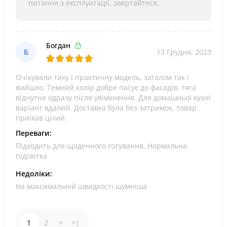
питання з експлуатації, звертайтеся.
Богдан
Б
13 Грудня, 2023
Очікували тиху і практичну модель, загалом так і
вийшло. Темний колір добре пасує до фасадів, тяга
відчутна одразу після увімкнення. Для домашньої кухні
варіант вдалий. Доставка була без затримок, товар
приїхав цілий.
Переваги:
Підходить для щоденного готування, Нормальна
підсвітка
Недоліки:
На максимальній швидкості шумніша
1
2
>
>|