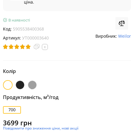
ціна.
В наявності
Код:
5905538400368
Виробник:
Weilor
Артикул:
УТ000003640
8
Колір
Білий
Чорний
Нержавіюча
сталь
Продуктивність, м³/год
700
3699 грн
Повідомити про зниження ціни, нові акції