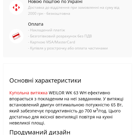
Новою поштою по Україні
Доставка до відділення при замовленні на суму від
2000 грн - безкоштовна
Оплата
- Накладений платіж
- Безготівковий розрахунок без ПДВ
- Карткою VISA/MasterCard
- Купівля у розстрочку або оплата частинами
Основні характеристики
Купольна витяжка
WEILOR WK 63 WH ефективно
впорається з покладеним на неї завданням. У витяжці
встановлений двигун оптимальною потужністю 65 Вт,
3
який забезпечує продуктивність до 700 м
/год. Цього
достатньо для якісної вентиляції повітря на кухні
невеликої площі.
Продуманий дизайн