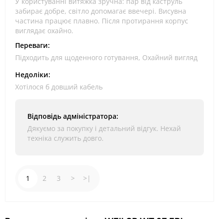
У користуванні витяжка зручна: пар від каструль
забирає добре, світло допомагає ввечері. Висувна
частина працює плавно. Після протирання корпус
виглядає охайно.
Переваги:
Підходить для щоденного готування, Охайний вигляд
Недоліки:
Хотілося б довший кабель
Відповідь адміністратора:
Дякуємо за покупку і детальний відгук. Нехай
техніка служить довго.
1
2
3
>
>|