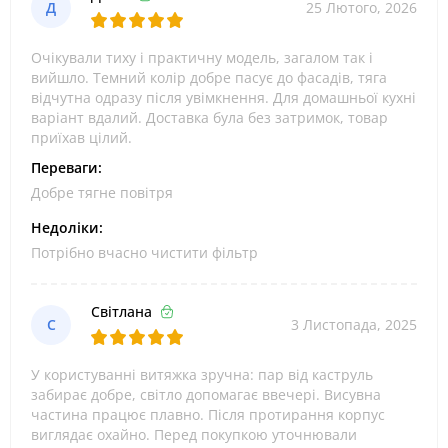
Д
25 Лютого, 2026
Очікували тиху і практичну модель, загалом так і
вийшло. Темний колір добре пасує до фасадів, тяга
відчутна одразу після увімкнення. Для домашньої кухні
варіант вдалий. Доставка була без затримок, товар
приїхав цілий.
Переваги:
Добре тягне повітря
Недоліки:
Потрібно вчасно чистити фільтр
Світлана
С
3 Листопада, 2025
У користуванні витяжка зручна: пар від каструль
забирає добре, світло допомагає ввечері. Висувна
частина працює плавно. Після протирання корпус
виглядає охайно. Перед покупкою уточнювали