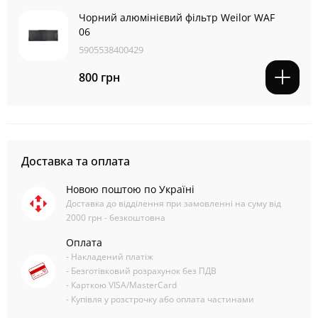
Чорний алюмінієвий фільтр Weilor WAF
06
5905538400429
800 грн
Доставка та оплата
Новою поштою по Україні
Доставка до відділення при замовленні на суму від
2000 грн - безкоштовна
Оплата
- Накладений платіж
- Безготівковий розрахунок без ПДВ
- Карткою VISA/MasterCard
- Купівля у розстрочку або оплата частинами