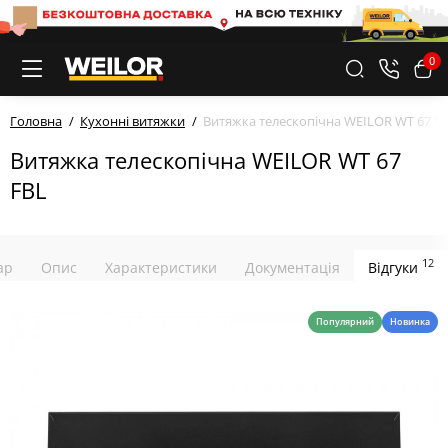
0
Головна
Кухонні витяжки
Витяжка телескопічна WEILOR WT 67 F
Витяжка телескопічна WEILOR WT 67
FBL
12
ар
Опис
Характеристики
Документація
Відгуки
Популярний
Новинка