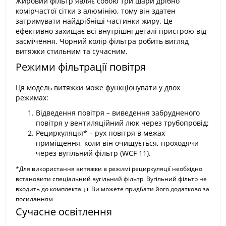
Жировий фільтр являє собою три шари дрібно
комірчастої сітки з алюмінію, тому він здатен
затримувати найдрібніші частинки жиру. Це
ефективно захищає всі внутрішні деталі пристрою від
засмічення. Чорний колір фільтра робить вигляд
витяжки стильним та сучасним.
Режими фільтрації повітря
Ця модель витяжки може функціонувати у двох
режимах:
Відведення повітря – виведення забрудненого
повітря у вентиляційний люк через трубопровід;
Рециркуляція* – рух повітря в межах
приміщення, коли він очищується, проходячи
через вугільний фільтр (WCF 11).
*Для використання витяжки в режимі рециркуляції необхідно
встановити спеціальний вугільний фільтр. Вугільний фільтр не
входить до комплектації. Ви можете придбати його додатково за
посиланням
Сучасне освітлення