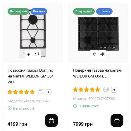
Популярний
Новинка
Популярний
Новинка
Поверхня газова Domino
Поверхня газова на металі
на металі WEILOR GM 304
WEILOR GM 604 BL
WH
9
4
Модель:5902767907880
Модель:5902767905640
В наявності
В наявності
4199 грн
7999 грн