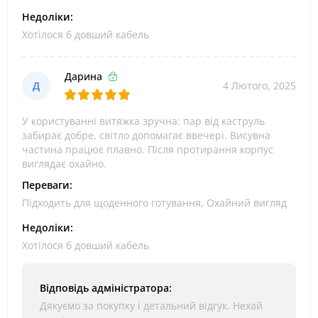
Недоліки:
Хотілося б довший кабель
Дарина
Д
4 Лютого, 2025
У користуванні витяжка зручна: пар від каструль
забирає добре, світло допомагає ввечері. Висувна
частина працює плавно. Після протирання корпус
виглядає охайно.
Переваги:
Підходить для щоденного готування, Охайний вигляд
Недоліки:
Хотілося б довший кабель
Відповідь адміністратора:
Дякуємо за покупку і детальний відгук. Нехай