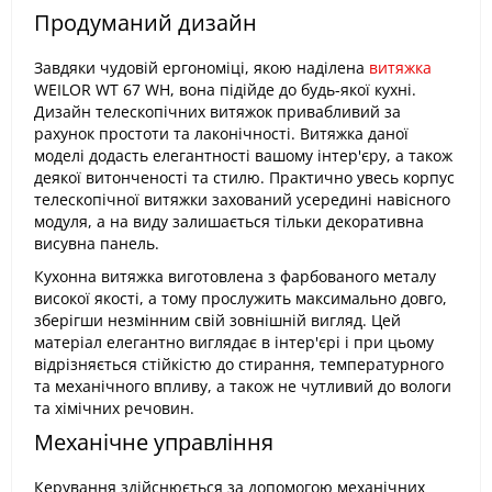
Продуманий дизайн
Завдяки чудовій ергономіці, якою наділена
витяжка
WEILOR WT 67 WH, вона підійде до будь-якої кухні.
Дизайн телескопічних витяжок привабливий за
рахунок простоти та лаконічності. Витяжка даної
моделі додасть елегантності вашому інтер'єру, а також
деякої витонченості та стилю. Практично увесь корпус
телескопічної витяжки захований усередині навісного
модуля, а на виду залишається тільки декоративна
висувна панель.
Кухонна витяжка виготовлена з фарбованого металу
високої якості, а тому прослужить максимально довго,
зберігши незмінним свій зовнішній вигляд. Цей
матеріал елегантно виглядає в інтер'єрі і при цьому
відрізняється стійкістю до стирання, температурного
та механічного впливу, а також не чутливий до вологи
та хімічних речовин.
Механічне управління
Керування здійснюється за допомогою механічних