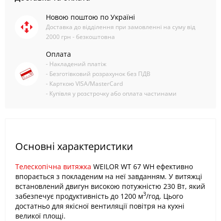
Новою поштою по Україні
Доставка до відділення при замовленні на суму від
2000 грн - безкоштовна
Оплата
- Накладений платіж
- Безготівковий розрахунок без ПДВ
- Карткою VISA/MasterCard
- Купівля у розстрочку або оплата частинами
Основні характеристики
Телескопічна витяжка
WEILOR WT 67 WH ефективно
впорається з покладеним на неї завданням. У витяжці
встановлений двигун високою потужністю 230 Вт, який
3
забезпечує продуктивність до 1200 м
/год. Цього
достатньо для якісної вентиляції повітря на кухні
великої площі.