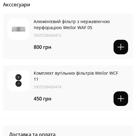
Акссесуари
Алюмінієвий фільтр з нержавіючою
перфорацією Weilor WAF 05
5905538400412
800 грн
Комплект вугільних фільтрів Weilor WCF
11
5905538400474
450 грн
Доставка та оплата