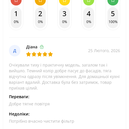
1
2
3
4
5
0%
0%
0%
0%
100%
Діана
Д
25 Лютого, 2026
Очікували тиху і практичну модель, загалом так і
вийшло. Темний колір добре пасує до фасадів, тяга
відчутна одразу після увімкнення. Для домашньої кухні
варіант вдалий. Доставка була без затримок, товар
приїхав цілий.
Переваги:
Добре тягне повітря
Недоліки:
Потрібно вчасно чистити фільтр