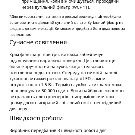
приміщення, коли він очищується, проходячи
через вугільний фільтр (WCF 11).
*Для використання витяжки в режимі рециркуляції необхідно
встановити спеціальний вугільний фільтр. Вугільний фільтр не
входить до комплектації. Ви можете придбати його додатково за
посиланням
Сучасне освітлення
Крім фільтрації повітря, витяжка забезпечує
підсвічування варильної поверхні. Це створює ще
більше зручностей на кухні, якщо стельового
освітлення недостатньо. Спереду на нижній панелі
кухонної витяжки розташована дві LED-лампи
потужністю по 1.5 Вт. Термін служби таких ламп може
перевищувати 50 000 годин. Вони найбільш економно
витрачають електроенергію, випромінюючи при
цьому досить яскравий світловий потік, нешкідливий
для зору.
Швидкості роботи
Виробник передбачив 3 швидкості роботи для