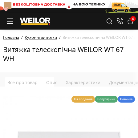
0
Головна
Кухонні витяжки
Витяжка телескопічна WEILOR WT 67 
Витяжка телескопічна WEILOR WT 67
WH
Все про товар
Опис
Характеристики
Документаці
Хіт продажів
Популярний
Новинка