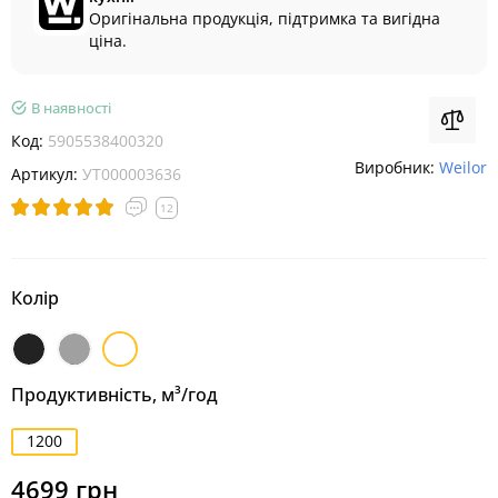
Оригінальна продукція, підтримка та вигідна
ціна.
В наявності
Код:
5905538400320
Виробник:
Weilor
Артикул:
УТ000003636
12
Колір
Чорний
Нержавіюча
Білий
сталь
Продуктивність, м³/год
1200
4699 грн