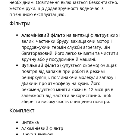
необхідним. Освітлення включається безконтактно,
жестом руки, що додає зручності водночас із
гігієнічною експлуатацією.
Фільтри
Алюмінієвий фільтр
на витяжці фільтрує жир і
великі частинки бруду, захищаючи мотор і
продовжуючи термін служби агрегату. Він
багаторазовий, його легко знімати та чистити
вручну або у посудомийній машині.
Вугільний фільтр
(купується окремо) очищає
повітря від запахів при роботі в режимі
рециркуляції, поглинаючи молекули запаху і
дбаючи про атмосферу на кухні. Його
рекомендується міняти кожні 6–12 місяців в
залежності від частоти використання, щоб
зберегти високу якість очищення повітря.
Комплект
Витяжка
Алюмінієвий фільтр
Шнур з вилкою