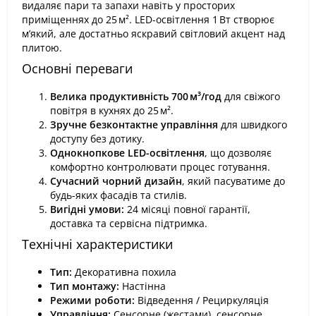
видаляє пари та запахи навіть у просторих
приміщеннях до 25 м². LED-освітлення 1 Вт створює
м’який, але достатньо яскравий світловий акцент над
плитою.
Основні переваги
Велика продуктивність 700 м³/год
для свіжого
повітря в кухнях до 25 м².
Зручне безконтактне управління
для швидкого
доступу без дотику.
Однокнопкове LED-освітлення
, що дозволяє
комфортно контролювати процес готування.
Сучасний чорний дизайн
, який пасуватиме до
будь-яких фасадів та стилів.
Вигідні умови:
24 місяці повної гарантії,
доставка та сервісна підтримка.
Технічні характеристики
Тип:
Декоративна похила
Тип монтажу:
Настінна
Режими роботи:
Відведення / Рециркуляція
Управління:
Сенсорне (жестами), сенсорне