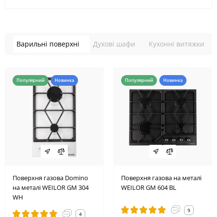
Варильні поверхні
Духові шафи
Кухонні витяжки
Популярний
Новинка
Популярний
Новинка
Поверхня газова Domino
Поверхня газова на металі
на металі WEILOR GM 304
WEILOR GM 604 BL
WH
9
4