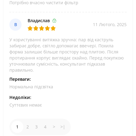
Потрібно вчасно чистити фільтр
Владислав
В
11 Лютого, 2025
У користуванні витяжка зручна: пар від каструль
забирає добре, світло допомагає ввечері. Похила
форма залишає більше простору над плитою. Після
протирання корпус виглядає охайно. Перед покупкою
уточнювали сумісність, консультант підказав
правильно.
Переваги:
Нормальна підсвітка
Недоліки:
Суттєвих немає
1
2
3
4
>
>|