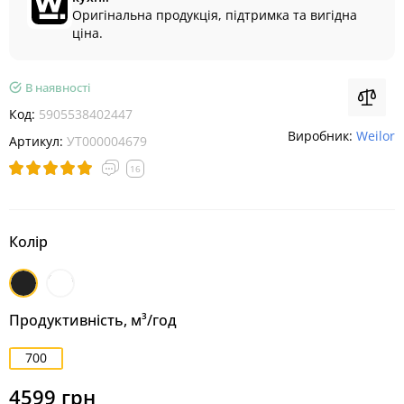
Оригінальна продукція, підтримка та вигідна
ціна.
В наявності
Код:
5905538402447
Виробник:
Weilor
Артикул:
УТ000004679
16
Колір
Чорний
Білий
Продуктивність, м³/год
700
4599 грн