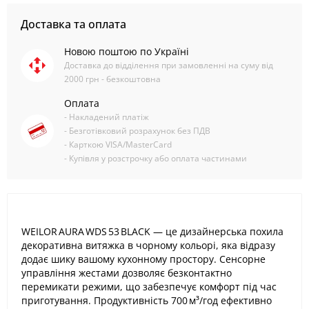
Доставка та оплата
Новою поштою по Україні
Доставка до відділення при замовленні на суму від
2000 грн - безкоштовна
Оплата
- Накладений платіж
- Безготівковий розрахунок без ПДВ
- Карткою VISA/MasterCard
- Купівля у розстрочку або оплата частинами
WEILOR AURA WDS 53 BLACK — це дизайнерська похила
декоративна витяжка в чорному кольорі, яка відразу
додає шику вашому кухонному простору. Сенсорне
управління жестами дозволяє безконтактно
перемикати режими, що забезпечує комфорт під час
приготування. Продуктивність 700 м³/год ефективно