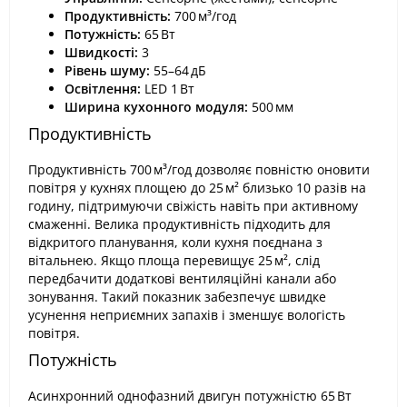
Продуктивність:
700 м³/год
Потужність:
65 Вт
Швидкості:
3
Рівень шуму:
55–64 дБ
Освітлення:
LED 1 Вт
Ширина кухонного модуля:
500 мм
Продуктивність
Продуктивність 700 м³/год дозволяє повністю оновити
повітря у кухнях площею до 25 м² близько 10 разів на
годину, підтримуючи свіжість навіть при активному
смаженні. Велика продуктивність підходить для
відкритого планування, коли кухня поєднана з
вітальнею. Якщо площа перевищує 25 м², слід
передбачити додаткові вентиляційні канали або
зонування. Такий показник забезпечує швидке
усунення неприємних запахів і зменшує вологість
повітря.
Потужність
Асинхронний однофазний двигун потужністю 65 Вт