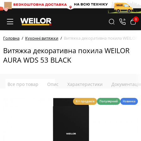
0
Головна
Кухонні витяжки
Витяжка декоративна похила WEILOR 
Витяжка декоративна похила WEILOR
AURA WDS 53 BLACK
Все про товар
Опис
Характеристики
Документаці
Хіт продажів
Популярний
Новинка