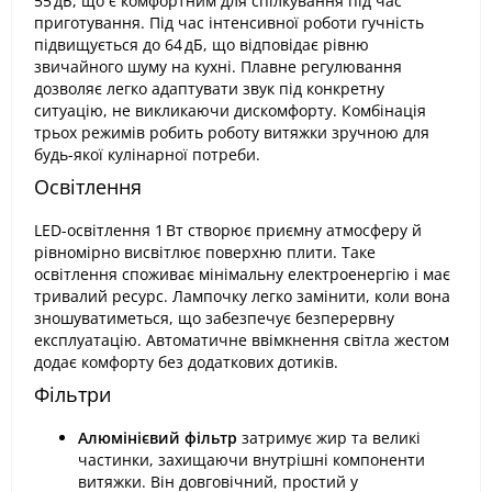
55 дБ, що є комфортним для спілкування під час
приготування. Під час інтенсивної роботи гучність
підвищується до 64 дБ, що відповідає рівню
звичайного шуму на кухні. Плавне регулювання
дозволяє легко адаптувати звук під конкретну
ситуацію, не викликаючи дискомфорту. Комбінація
трьох режимів робить роботу витяжки зручною для
будь-якої кулінарної потреби.
Освітлення
LED-освітлення 1 Вт створює приємну атмосферу й
рівномірно висвітлює поверхню плити. Таке
освітлення споживає мінімальну електроенергію і має
тривалий ресурс. Лампочку легко замінити, коли вона
зношуватиметься, що забезпечує безперервну
експлуатацію. Автоматичне ввімкнення світла жестом
додає комфорту без додаткових дотиків.
Фільтри
Алюмінієвий фільтр
затримує жир та великі
частинки, захищаючи внутрішні компоненти
витяжки. Він довговічний, простий у