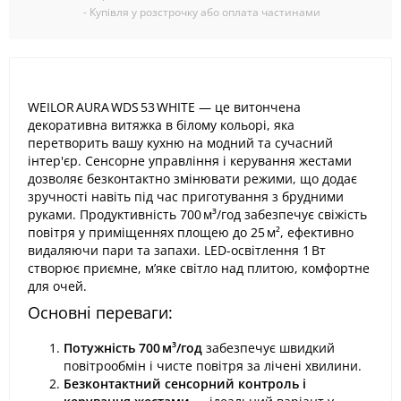
- Купівля у розстрочку або оплата частинами
WEILOR AURA WDS 53 WHITE — це витончена
декоративна витяжка в білому кольорі, яка
перетворить вашу кухню на модний та сучасний
інтер'єр. Сенсорне управління і керування жестами
дозволяє безконтактно змінювати режими, що додає
зручності навіть під час приготування з брудними
руками. Продуктивність 700 м³/год забезпечує свіжість
повітря у приміщеннях площею до 25 м², ефективно
видаляючи пари та запахи. LED-освітлення 1 Вт
створює приємне, м’яке світло над плитою, комфортне
для очей.
Основні переваги:
Потужність 700 м³/год
забезпечує швидкий
повітрообмін і чисте повітря за лічені хвилини.
Безконтактний сенсорний контроль і