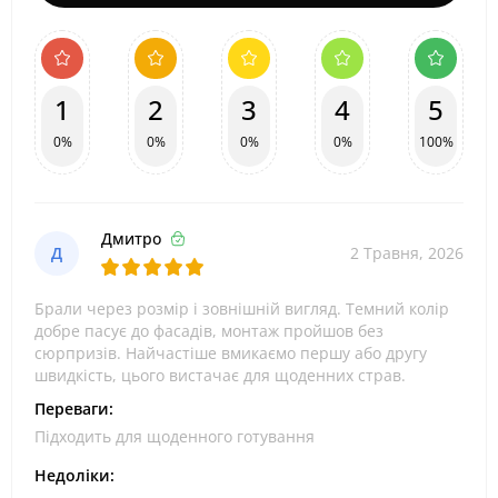
1
2
3
4
5
0%
0%
0%
0%
100%
Дмитро
Д
2 Травня, 2026
Брали через розмір і зовнішній вигляд. Темний колір
добре пасує до фасадів, монтаж пройшов без
сюрпризів. Найчастіше вмикаємо першу або другу
швидкість, цього вистачає для щоденних страв.
Переваги:
Підходить для щоденного готування
Недоліки: