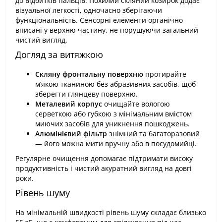
до відбитків пальців. Похилий скляний козирок додає
візуальної легкості, одночасно зберігаючи
функціональність. Сенсорні елементи органічно
вписані у верхню частину, не порушуючи загальний
чистий вигляд.
Догляд за витяжкою
Скляну фронтальну поверхню
протирайте
м’якою тканиною без абразивних засобів, щоб
зберегти глянцеву поверхню.
Металевий корпус
очищайте вологою
серветкою або губкою з мінімальним вмістом
миючих засобів для уникнення пошкоджень.
Алюмінієвий фільтр
знімний та багаторазовий
— його можна мити вручну або в посудомийці.
Регулярне очищення допомагає підтримати високу
продуктивність і чистий акуратний вигляд на довгі
роки.
Рівень шуму
На мінімальній швидкості рівень шуму складає близько