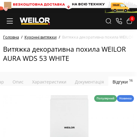
0
Головна
Кухонні витяжки
Витяжка декоративна похила WEILOR 
Витяжка декоративна похила WEILOR
AURA WDS 53 WHITE
16
ар
Опис
Характеристики
Документація
Відгуки
Популярний
Новинка