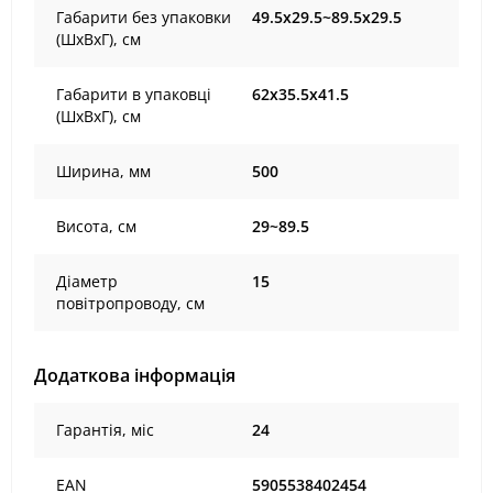
Габарити без упаковки
49.5х29.5~89.5х29.5
(ШхВхГ), cм
Габарити в упаковці
62х35.5х41.5
(ШхВхГ), cм
Ширина, мм
500
Висота, см
29~89.5
Діаметр
15
повітропроводу, см
Додаткова інформація
Гарантія, міс
24
EAN
5905538402454