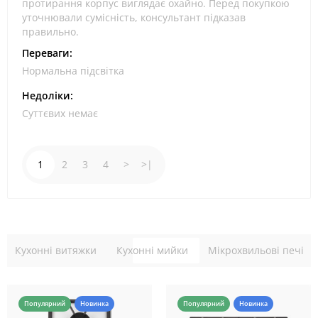
протирання корпус виглядає охайно. Перед покупкою
уточнювали сумісність, консультант підказав
правильно.
Переваги:
Нормальна підсвітка
Недоліки:
Суттєвих немає
1
2
3
4
>
>|
Кухонні витяжки
Кухонні мийки
Мікрохвильові печі
Популярний
Новинка
Популярний
Новинка