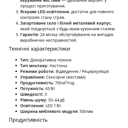
керування жестами
— ідеальний варіант у
процесі приготування.
Яскраве LED-освітлення
, достатнє для повного
контролю стану страв.
Загартоване скло і білий металевий корпус
,
який поєднується з будь-яким кухонним стилем.
Гарантія:
24 місяці обслуговування на випадок
виробничих несправностей.
Технічні характеристики
Тип:
Декоративна похила
Тип монтажу:
Настінна
Режими роботи:
Відведення / Рециркуляція
Управління:
Сенсорне (жестами)
Продуктивність:
700 м³/год
Потужність:
65 Вт
Швидкості:
3
Рівень шуму:
55–64 дБ
Освітлення:
LED 1 Вт
Ширина меблевого модуля:
500 мм
Продуктивність