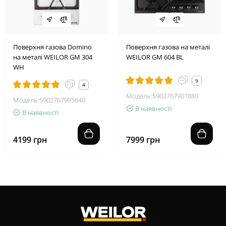
Поверхня газова Domino
Поверхня газова на металі
на металі WEILOR GM 304
WEILOR GM 604 BL
WH
9
4
Модель:5902767907880
Модель:5902767905640
В наявності
В наявності
4199 грн
7999 грн