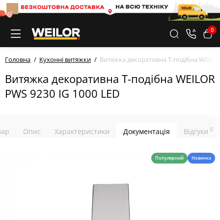
0
Головна
Кухонні витяжки
Витяжка декоративна Т-подібна WEILOR
Витяжка декоративна Т-подібна WEILOR
PWS 9230 IG 1000 LED
0
вар
Опис
Характеристики
Документація
Відгуки
Популярний
Новинка