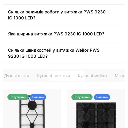
Скільки режимів роботи у витяжки PWS 9230
IG 1000 LED?
Яка ширина витяжки PWS 9230 IG 1000 LED?
Скільки швидкостей у витяжки Weilor PWS
9230 IG 1000 LED?
Духові шафи
Кухонні витяжки
Кухонні мийки
Мікрох
Популярний
Новинка
Популярний
Новинка