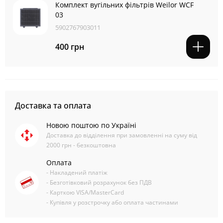
Комплект вугільних фільтрів Weilor WCF
03
5902767903011
400 грн
Доставка та оплата
Новою поштою по Україні
Доставка до відділення при замовленні на суму від
2000 грн - безкоштовна
Оплата
- Накладений платіж
- Безготівковий розрахунок без ПДВ
- Карткою VISA/MasterCard
- Купівля у розстрочку або оплата частинами