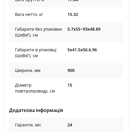
Вага нетто, кг
15.32
Габарити без упаковки
5.7х55~93х48.89
(ШхВхГ), cм
Габарити в упаковці
5х41.5х56.6.96
(ШхВхГ), cм
Ширина, мм
900
Діаметр
15
повітропроводу, см
Додаткова інформація
Гарантія, міс
24