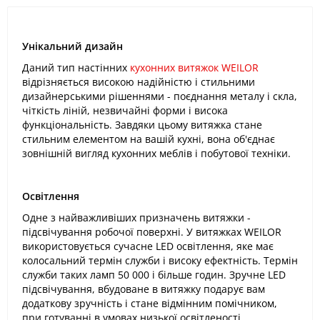
Унікальний дизайн
Даний тип настінних
кухонних витяжок WEILOR
відрізняється високою надійністю і стильними
дизайнерськими рішеннями - поєднання металу і скла,
чіткість ліній, незвичайні форми і висока
функціональність. Завдяки цьому витяжка стане
стильним елементом на вашій кухні, вона об'єднає
зовнішній вигляд кухонних меблів і побутової техніки.
Освітлення
Одне з найважливіших призначень витяжки -
підсвічування робочої поверхні. У витяжках WEILOR
використовується сучасне LED освітлення, яке має
колосальний термін служби і високу ефектність. Термін
служби таких ламп 50 000 і більше годин. Зручне LED
підсвічування, вбудоване в витяжку подарує вам
додаткову зручність і стане відмінним помічником,
при готуванні в умовах низької освітленості.