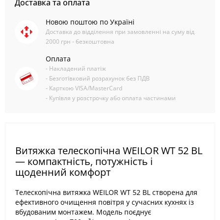
Доставка та оплата
Новою поштою по Україні
Доставка до відділення при замовленні на суму від
2000 грн - безкоштовна
Оплата
- Накладений платіж
- Безготівковий розрахунок без ПДВ
- Карткою VISA/MasterCard
- Купівля у розстрочку або оплата частинами
Витяжка телескопічна WEILOR WT 52 BL
— компактність, потужність і
щоденний комфорт
Телескопічна витяжка WEILOR WT 52 BL створена для
ефективного очищення повітря у сучасних кухнях із
вбудованим монтажем. Модель поєднує