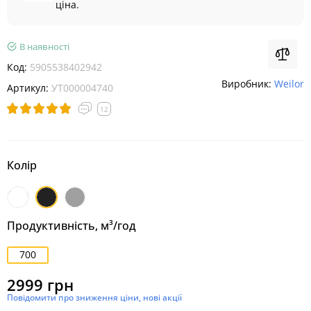
ціна.
В наявності
Код:
5905538402942
Виробник:
Weilor
Артикул:
УТ000004740
12
Колір
Білий
Чорний
Нержавіюча
сталь
Продуктивність, м³/год
700
2999 грн
Повідомити про зниження ціни, нові акції