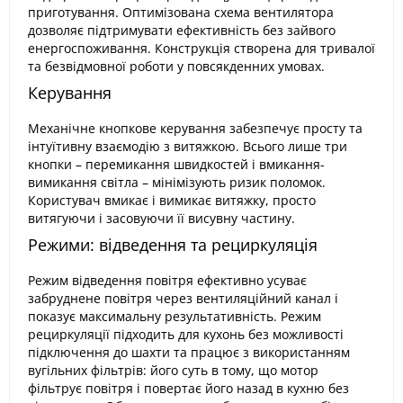
приготування. Оптимізована схема вентилятора
дозволяє підтримувати ефективність без зайвого
енергоспоживання. Конструкція створена для тривалої
та безвідмовної роботи у повсякденних умовах.
Керування
Механічне кнопкове керування забезпечує просту та
інтуїтивну взаємодію з витяжкою. Всього лише три
кнопки – перемикання швидкостей і вмикання-
вимикання світла – мінімізують ризик поломок.
Користувач вмикає і вимикає витяжку, просто
витягуючи і засовуючи її висувну частину.
Режими: відведення та рециркуляція
Режим відведення повітря ефективно усуває
забруднене повітря через вентиляційний канал і
показує максимальну результативність. Режим
рециркуляції підходить для кухонь без можливості
підключення до шахти та працює з використанням
вугільних фільтрів: його суть в тому, що мотор
фільтрує повітря і повертає його назад в кухню без