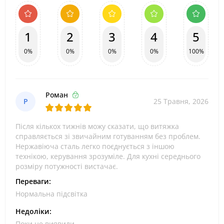
1
2
3
4
5
0%
0%
0%
0%
100%
Роман
Р
25 Травня, 2026
Після кількох тижнів можу сказати, що витяжка
справляється зі звичайним готуванням без проблем.
Нержавіюча сталь легко поєднується з іншою
технікою, керування зрозуміле. Для кухні середнього
розміру потужності вистачає.
Переваги:
Нормальна підсвітка
Недоліки:
Поки не виявили