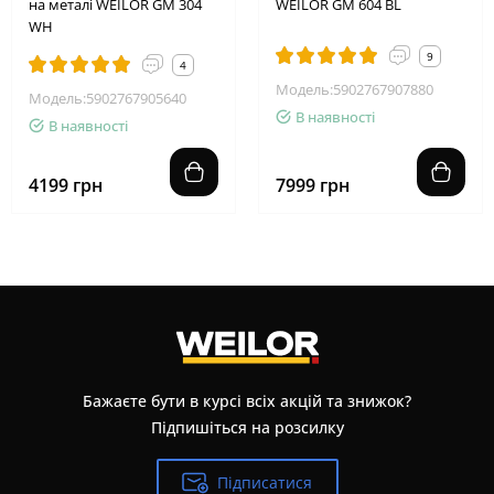
на металі WEILOR GM 304
WEILOR GM 604 BL
WH
9
4
Модель:5902767907880
Модель:5902767905640
В наявності
В наявності
4199 грн
7999 грн
Бажаєте бути в курсі всіх акцій та знижок?
Підпишіться на розсилку
Підписатися