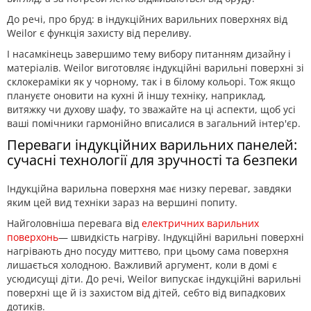
До речі, про бруд: в індукційних варильних поверхнях від
Weilor є функція захисту від переливу.
І насамкінець завершимо тему вибору питанням дизайну і
матеріалів. Weilor виготовляє індукційні варильні поверхні зі
склокераміки як у чорному, так і в білому кольорі. Тож якщо
плануєте оновити на кухні й іншу техніку, наприклад,
витяжку чи духову шафу, то зважайте на ці аспекти, щоб усі
ваші помічники гармонійно вписалися в загальний інтер'єр.
Переваги індукційних варильних панелей:
сучасні технології для зручності та безпеки
Індукційна варильна поверхня має низку переваг, завдяки
яким цей вид техніки зараз на вершині попиту.
Найголовніша перевага від
електричних варильних
поверхонь
— швидкість нагріву. Індукційні варильні поверхні
нагрівають дно посуду миттєво, при цьому сама поверхня
лишається холодною. Важливий аргумент, коли в домі є
усюдисущі діти. До речі, Weilor випускає індукційні варильні
поверхні ще й із захистом від дітей, себто від випадкових
дотиків.