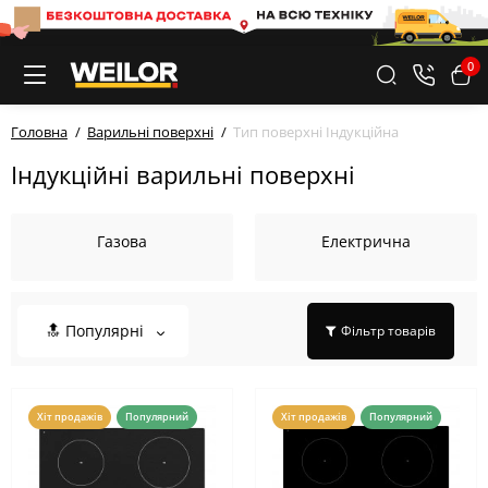
0
Головна
Варильні поверхні
Тип поверхні Індукційна
Індукційні варильні поверхні
Газова
Електрична
🔝 Популярні
Фільтр товарів
Хіт продажів
Популярний
Хіт продажів
Популярний