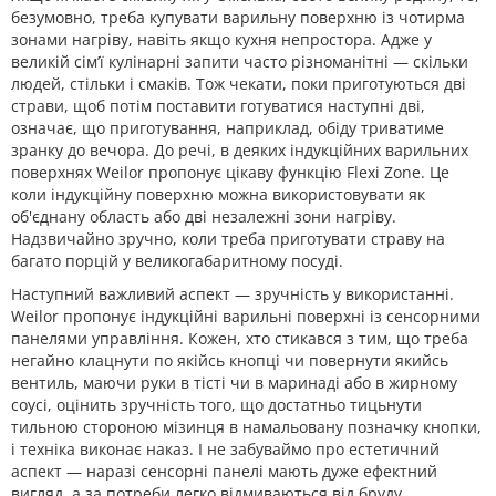
безумовно, треба купувати варильну поверхню із чотирма
зонами нагріву, навіть якщо кухня непростора. Адже у
великій сім’ї кулінарні запити часто різноманітні — скільки
людей, стільки і смаків. Тож чекати, поки приготуються дві
страви, щоб потім поставити готуватися наступні дві,
означає, що приготування, наприклад, обіду триватиме
зранку до вечора. До речі, в деяких індукційних варильних
поверхнях Weilor пропонує цікаву функцію Flexi Zone. Це
коли індукційну поверхню можна використовувати як
об'єднану область або дві незалежні зони нагріву.
Надзвичайно зручно, коли треба приготувати страву на
багато порцій у великогабаритному посуді.
Наступний важливий аспект — зручність у використанні.
Weilor пропонує індукційні варильні поверхні із сенсорними
панелями управління. Кожен, хто стикався з тим, що треба
негайно клацнути по якійсь кнопці чи повернути якийсь
вентиль, маючи руки в тісті чи в маринаді або в жирному
соусі, оцінить зручність того, що достатньо тицьнути
тильною стороною мізинця в намальовану позначку кнопки,
і техніка виконає наказ. І не забуваймо про естетичний
аспект — наразі сенсорні панелі мають дуже ефектний
вигляд, а за потреби легко відмиваються від бруду.