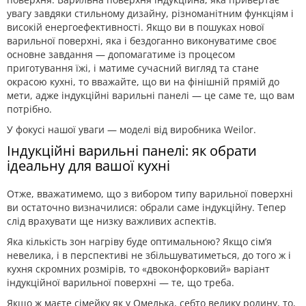
увагу завдяки стильному дизайну, різноманітним функціям і
високій енергоефективності. Якщо ви в пошуках нової
варильної поверхні, яка і бездоганно виконуватиме своє
основне завдання — допомагатиме із процесом
приготування їжі, і матиме сучасний вигляд та стане
окрасою кухні, то вважайте, що ви на фінішній прямій до
мети, адже індукційні варильні панелі — це саме те, що вам
потрібно.
У фокусі нашої уваги — моделі від виробника Weilor.
Індукційні варильні панелі: як обрати
ідеальну для вашої кухні
Отже, вважатимемо, що з вибором типу варильної поверхні
ви остаточно визначилися: обрали саме індукційну. Тепер
слід врахувати ще низку важливих аспектів.
Яка кількість зон нагріву буде оптимальною? Якщо сім’я
невелика, і в перспективі не збільшуватиметься, до того ж і
кухня скромних розмірів, то «двоконфорковий» варіант
індукційної варильної поверхні — те, що треба.
Якщо ж маєте сімейку як у Омелька, себто велику родину, то,