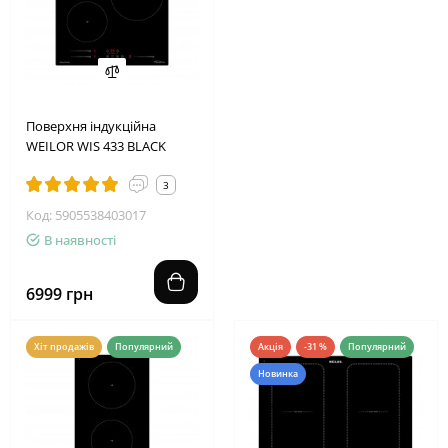
Поверхня індукційна
WEILOR WIS 433 BLACK
3
Код: 5905538403017
В наявності
6999 грн
Хіт продажів
Популярний
Акція
-31 %
Популярний
Новинка