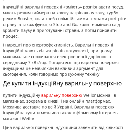
Індукційні варильні поверхні «вміють» розпізнавати посуд,
мають режим таймера на кожну нагрівальну зону, турбо
режим Booster, коли треба олімпійськими темпами розігріти
страву, а також функцію Stop and Go, коли терміново слід
зробити паузу в приготуванні страви, а потім поновити
процес.
І нарешті про енергоефективність. Варильні поверхні
індукційні мають кілька рівнів потужності, при цьому
максимальне споживання електроенергії дорівнює в
середньому 7 кВт/год. Погодьтеся, що варочна поверхня
індукційна це неабиякий важливий аргумент для
сьогодення, коли говоримо про кухонну техніку.
Де купити індукційну варильну поверхню
Купити індукційну
варильну поверхню
Weilor можна і в
магазинах, зокрема в Києві, і на онлайн платформах.
Можлива доставка по всій Україні. Варильна поверхня
індукційна купити можливо також в фірмовому інтернет-
магазині Weilor.
Ціна варильної поверхні індукційної залежить від кількості