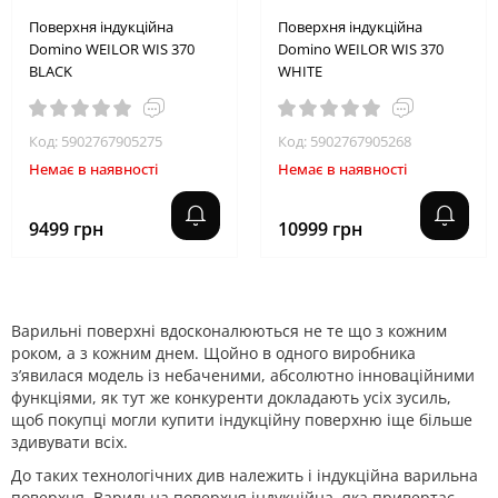
Поверхня індукційна
Поверхня індукційна
Domino WEILOR WIS 370
Domino WEILOR WIS 370
BLACK
WHITE
Код: 5902767905275
Код: 5902767905268
Немає в наявності
Немає в наявності
9499 грн
10999 грн
Варильні поверхні вдосконалюються не те що з кожним
роком, а з кожним днем. Щойно в одного виробника
з’явилася модель із небаченими, абсолютно інноваційними
функціями, як тут же конкуренти докладають усіх зусиль,
щоб покупці могли купити індукційну поверхню іще більше
здивувати всіх.
До таких технологічних див належить і індукційна варильна
поверхня. Варильна поверхня індукційна, яка привертає