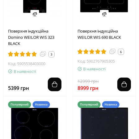
2
6
0
0
0
1
2
8
Поверхня індукційна
Поверхня індукційна
Domino WEILOR WIS 323
WEILOR WIS 690 BLACK
BLACK
6
3
Код: 5902767905305
Код: 5905538403000
В наявності
В наявності
12999 грн
5399 грн
8999 грн
Популярний
Новинка
Популярний
Новинка