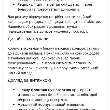
Рециркуляція
— повітря очищується через
фільтри та повертається до кімнати.
Для режиму відведення потрібен вентиляційний
канал, а для рециркуляції – додаткові вугільні фільтри.
Наявність обох режимів дозволяє гнучко
підлаштовуватись до умов кухонного простору.
Дизайн і матеріали
Корпус виконаний у білому матовому кольорі, стікому
до відбитків пальців. Похилий скляний козирок додає
візуальної легкості, одночасно зберігаючи
функціональність. Сенсорні елементи органічно
вписані у верхню частину, не порушуючи загальний
чистий вигляд.
Догляд за витяжкою
Скляну фронтальну поверхню
протирайте
м’якою тканиною без абразивних засобів, щоб
зберегти глянцеву поверхню.
Металевий корпус
очищайте вологою
серветкою або губкою з мінімальним вмістом