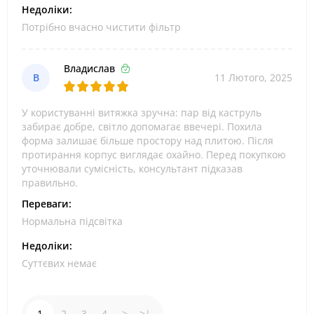
Недоліки:
Потрібно вчасно чистити фільтр
Владислав
В
11 Лютого, 2025
У користуванні витяжка зручна: пар від каструль
забирає добре, світло допомагає ввечері. Похила
форма залишає більше простору над плитою. Після
протирання корпус виглядає охайно. Перед покупкою
уточнювали сумісність, консультант підказав
правильно.
Переваги:
Нормальна підсвітка
Недоліки:
Суттєвих немає
1
2
3
4
>
>|