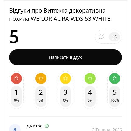
Відгуки про Витяжка декоративна
похила WEILOR AURA WDS 53 WHITE
5
16
Написати відгук
1
2
3
4
5
0%
0%
0%
0%
100%
Дмитро
Д
2 Травня, 2026