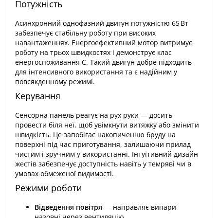
Потужність
Асинхронний однофазний двигун потужністю 65 Вт
забезпечує стабільну роботу при високих
навантаженнях. Енергоефективний мотор витримує
роботу на трьох швидкостях і демонструє клас
енергоспоживання С. Такий двигун добре підходить
для інтенсивного використання та є надійним у
повсякденному режимі.
Керування
Сенсорна панель реагує на рух руки — досить
провести біля неї, щоб увімкнути витяжку або змінити
швидкість. Це запобігає накопиченню бруду на
поверхні під час приготування, залишаючи прилад
чистим і зручним у використанні. Інтуїтивний дизайн
жестів забезпечує доступність навіть у темряві чи в
умовах обмеженої видимості.
Режими роботи
Відведення повітря
— направляє випари
назовні через вентиляцію.