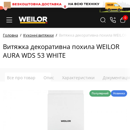
0
Головна
Кухонні витяжки
Витяжка декоративна похила WEILOR 
Витяжка декоративна похила WEILOR
AURA WDS 53 WHITE
Все про товар
Опис
Характеристики
Документаці
Популярний
Новинка