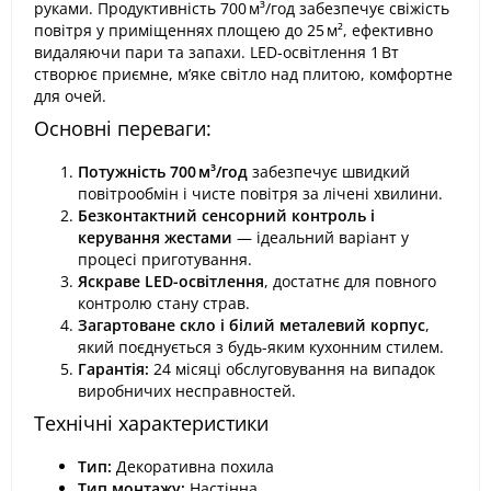
руками. Продуктивність 700 м³/год забезпечує свіжість
повітря у приміщеннях площею до 25 м², ефективно
видаляючи пари та запахи. LED-освітлення 1 Вт
створює приємне, м’яке світло над плитою, комфортне
для очей.
Основні переваги:
Потужність 700 м³/год
забезпечує швидкий
повітрообмін і чисте повітря за лічені хвилини.
Безконтактний сенсорний контроль і
керування жестами
— ідеальний варіант у
процесі приготування.
Яскраве LED-освітлення
, достатнє для повного
контролю стану страв.
Загартоване скло і білий металевий корпус
,
який поєднується з будь-яким кухонним стилем.
Гарантія:
24 місяці обслуговування на випадок
виробничих несправностей.
Технічні характеристики
Тип:
Декоративна похила
Тип монтажу:
Настінна