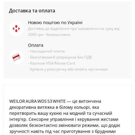
Доставка та оплата
Новою поштою по Україні
Доставка до відділення при замовленні на суму від
2000 грн - безкоштовна
Оплата
- Накладений платіж
- Безготівковий розрахунок без ПДВ
- Карткою VISA/MasterCard
- Купівля у розстрочку або оплата частинами
WEILOR AURA WDS 53 WHITE — це витончена
декоративна витяжка в білому кольорі, яка
перетворить вашу кухню на модний та сучасний
інтер'єр. Сенсорне управління і керування жестами
дозволяє безконтактно змінювати режими, що додає
зручності навіть під час приготування з брудними