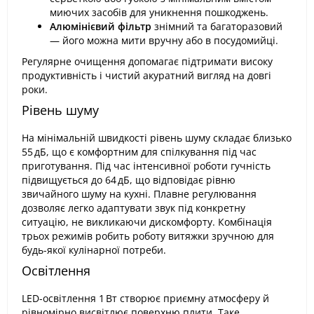
миючих засобів для уникнення пошкоджень.
Алюмінієвий фільтр
знімний та багаторазовий
— його можна мити вручну або в посудомийці.
Регулярне очищення допомагає підтримати високу
продуктивність і чистий акуратний вигляд на довгі
роки.
Рівень шуму
На мінімальній швидкості рівень шуму складає близько
55 дБ, що є комфортним для спілкування під час
приготування. Під час інтенсивної роботи гучність
підвищується до 64 дБ, що відповідає рівню
звичайного шуму на кухні. Плавне регулювання
дозволяє легко адаптувати звук під конкретну
ситуацію, не викликаючи дискомфорту. Комбінація
трьох режимів робить роботу витяжки зручною для
будь-якої кулінарної потреби.
Освітлення
LED-освітлення 1 Вт створює приємну атмосферу й
рівномірно висвітлює поверхню плити. Таке