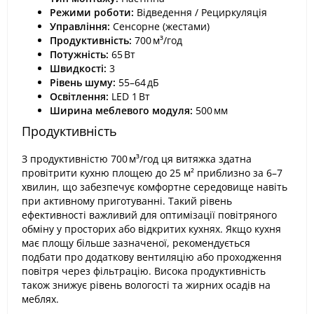
Режими роботи:
Відведення / Рециркуляція
Управління:
Сенсорне (жестами)
Продуктивність:
700 м³/год
Потужність:
65 Вт
Швидкості:
3
Рівень шуму:
55–64 дБ
Освітлення:
LED 1 Вт
Ширина меблевого модуля:
500 мм
Продуктивність
З продуктивністю 700 м³/год ця витяжка здатна
провітрити кухню площею до 25 м² приблизно за 6–7
хвилин, що забезпечує комфортне середовище навіть
при активному приготуванні. Такий рівень
ефективності важливий для оптимізації повітряного
обміну у просторих або відкритих кухнях. Якщо кухня
має площу більше зазначеної, рекомендується
подбати про додаткову вентиляцію або проходження
повітря через фільтрацію. Висока продуктивність
також знижує рівень вологості та жирних осадів на
меблях.