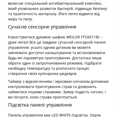
включає спеціальний антибактеріальний комплекс,
який уповільнює розвиток бактерій, підвищує безпеку
та практичність матеріалу. Його легко відмити від
жиру та пилу.
Сучасне сенсорне управління
Користуватися духовою шафою WEILOR FTO6F11BI –
дуже легко! Все це завдяки сучасній сенсорній панелі
управління: усього одним дотиком ви можете
змінювати доступні налаштування та встановлювати
будь-які параметри приготування. Достатньо лише
обрати один із запропонованих режимів, підібрати
необхідну температуру та розпочати процес
створення своїх кулінарних шедеврів.
Таймер з відключенням і звуковим сигналом допоможе
контролювати приготування страв та дозволить
займатися іншими справами. Зумер подасть сигнал, і
ви почуєте, коли страва приготується.
Підсвітка панелі управління
Панель управління має LED WHITE-підсвітку. Окрім