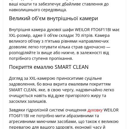
ваші кошти та забезпечує дбайливе ставлення до
навколишнього середовища.
Великий об'єм внутрішньої камери
Внутрішня камера духової шафи WEILOR FTO6F11BI має
XXL-розмір, адже її об'єм складає 70 літрів. Камера
великого об'єму з п'ятьма рівнями направляючих
дозволяє легко готувати кілька страв одночасно —
розподіляйте їх вище або нижче, в залежності від
потрібного ступеня пропікання.
Покриття емаллю SMART CLEAN
Догляд за XXL-камерою приноситиме суцільне
задоволення, бо вона вкрита емалевим покриттям
SMART CLEAN, яке, в свою чергу, надзвичайно легко
очищується навіть від дуже пригорілого жиру та
засохлих залишків.
Завдяки гідролізній системі очищення
духовку
WEILOR
FTO6F11BI не потрібно мити абразивними та
агресивними миючими засобами, що також є великою
перевагою для вашого здоров'я, економії часу й