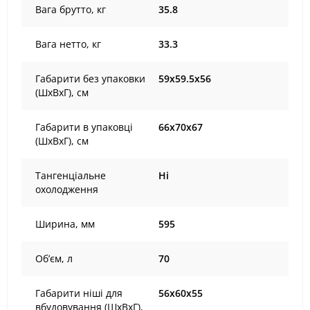
Вага брутто, кг
35.8
Вага нетто, кг
33.3
Габарити без упаковки
59х59.5х56
(ШxВxГ), cм
Габарити в упаковці
66х70х67
(ШxВxГ), cм
Тангенціальне
Ні
охолодження
Ширина, мм
595
Об’єм, л
70
Габарити ніші для
56х60х55
вбудовування (ШхВхГ),