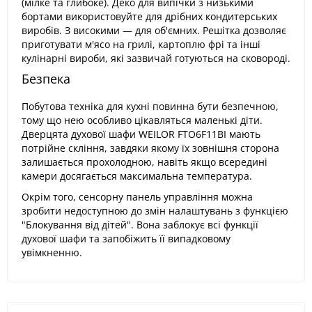
(мілке та глибоке). Деко для випічки з низькими
бортами використовуйте для дрібних кондитерських
виробів. З високими — для об'ємних. Решітка дозволяє
приготувати м'ясо на грилі, картоплю фрі та інші
кулінарні вироби, які зазвичай готуються на сковороді.
Безпека
Побутова техніка для кухні повинна бути безпечною,
тому що нею особливо цікавляться маленькі діти.
Дверцята духової шафи WEILOR FTO6F11BI мають
потрійне скління, завдяки якому їх зовнішня сторона
залишається прохолодною, навіть якщо всередині
камери досягається максимальна температура.
Окрім того, сенсорну панель управління можна
зробити недоступною до змін налаштувань з функцією
"Блокування від дітей". Вона заблокує всі функції
духової шафи та запобіжить її випадковому
увімкненню.