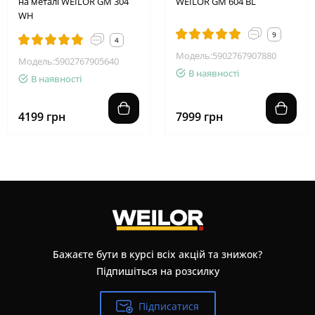
на металі WEILOR GM 304
WEILOR GM 604 BL
WH
9
4
Модель:5902767907880
Модель:5902767905640
В наявності
В наявності
4199 грн
7999 грн
Бажаєте бути в курсі всіх акцій та знижок?
Підпишіться на розсилку
Підписатися