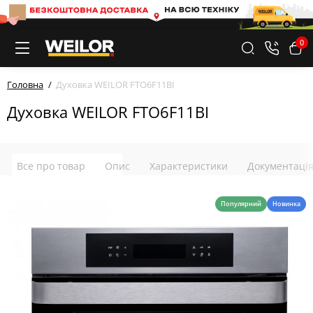
0
Головна
Духовка WEILOR FTO6F11BI
Духовка WEILOR FTO6F11BI
Все про товар
Опис
Характеристики
Документаці
Популярний
Новинка