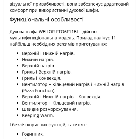
візуальної привабливості, вона забезпечує додатковий
комфорт при використанні духової шафи.
Функціональні особливості
Духова шафа WEILOR FTO6F11BI – дійсно
мультифункціональна модель. Прилад налічує 11
найбільш необхідних режимів приготування:
Верхній і Нижній нагрів.
Нижній нагрів.
Верхній нагрів.
Гриль і Верхній нагрів.
Гриль і Конвекція.
Вентилятор + Кільцевий нагрів і Нижній нагрів
(Pizza Function).
Верхній і Нижній нагрів + Конвекція.
Вентилятор + Кільцевий нагрів.
Швидке розморожування.
Keeping Warm.
І безліч корисних функцій, таких як:
Годинник.