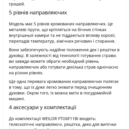
грошей.
5 рівнів направляючих
Модель має 5 рівнів хромованих направляючих. Це
металеві прути, що кріпляться на бічних стінках
внутрішньої камери та не піддаються впливу корозії,
перепадів температур, хімічних речовин і стирання.
Вони забезпечують надійне положення дек і решітки в
духовці. В залежності від технології готування страви,
ви завжди можете обрати необхідний рівень
направляючих або готувати декілька страв одночасно
на різних рівнях.
Ще одна перевага хромованих направляючих полягає
в тому, що їх дуже легко знімати перед очищенням
духовки. Окрім того, їх можна мити в посудомийній
машині.
4 аксесуари у комплектації
До комплектації WEILOR FTO6F11BI входять:
телескопічні направляючі, решітка, деко для випічки