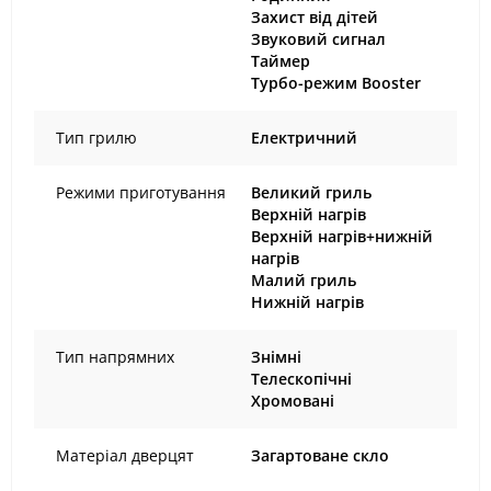
Захист від дітей
Звуковий сигнал
Таймер
Турбо-режим Booster
Тип грилю
Електричний
Режими приготування
Великий гриль
Верхній нагрів
Верхній нагрів+нижній
нагрів
Малий гриль
Нижній нагрів
Тип напрямних
Знімні
Телескопічні
Хромовані
Матеріал дверцят
Загартоване скло