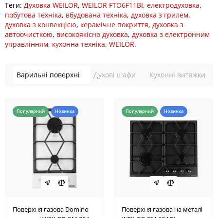
Теги:
Духовка WEILOR
,
WEILOR FTO6F11BI
,
електродуховка
,
побутова техніка
,
вбудована техніка
,
духовка з грилем
,
духовка з конвекцією
,
керамічне покриття
,
духовка з
автоочисткою
,
високоякісна духовка
,
духовка з електронним
управлінням
,
кухонна техніка
,
WEILOR.
Варильні поверхні
Духові шафи
Кухонні витяжки
Популярний
Новинка
Популярний
Новинка
Поверхня газова Domino
Поверхня газова на металі