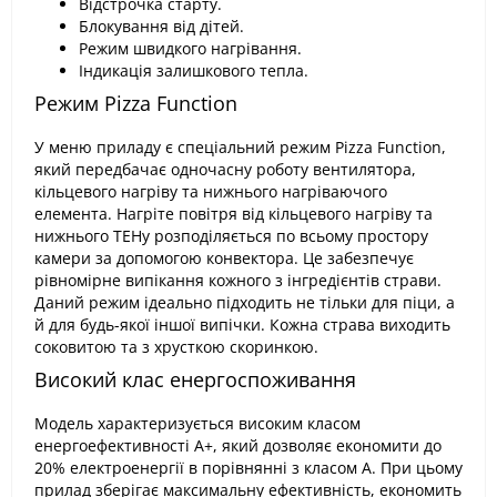
Відстрочка старту.
Блокування від дітей.
Режим швидкого нагрівання.
Індикація залишкового тепла.
Режим Pizza Function
У меню приладу є спеціальний режим Pizza Function,
який передбачає одночасну роботу вентилятора,
кільцевого нагріву та нижнього нагріваючого
елемента. Нагріте повітря від кільцевого нагріву та
нижнього ТЕНу розподіляється по всьому простору
камери за допомогою конвектора. Це забезпечує
рівномірне випікання кожного з інгредієнтів страви.
Даний режим ідеально підходить не тільки для піци, а
й для будь-якої іншої випічки. Кожна страва виходить
соковитою та з хрусткою скоринкою.
Високий клас енергоспоживання
Модель характеризується високим класом
енергоефективності А+, який дозволяє економити до
20% електроенергії в порівнянні з класом А. При цьому
прилад зберігає максимальну ефективність, економить