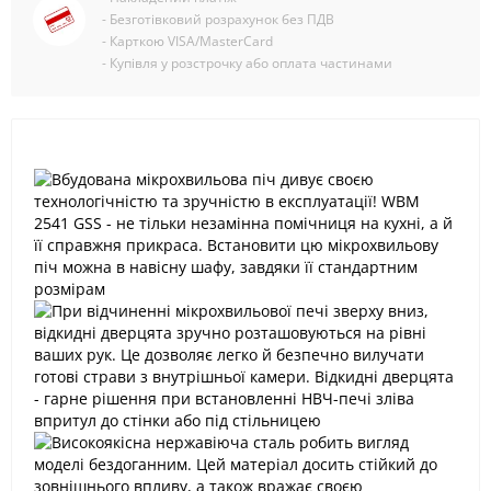
- Безготівковий розрахунок без ПДВ
- Карткою VISA/MasterCard
- Купівля у розстрочку або оплата частинами