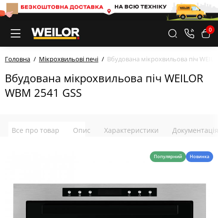
0
Головна
Мікрохвильові печі
Вбудована мікрохвильова піч WEIL
Вбудована мікрохвильова піч WEILOR
WBM 2541 GSS
Все про товар
Опис
Характеристики
Документаці
Популярний
Новинка