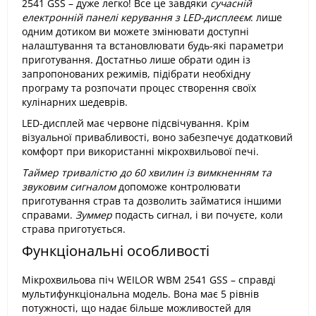
2541 GSS – дуже легко! Все це завдяки
сучасній
електронній панелі керування з LED-дисплеєм
: лише
одним дотиком ви можете змінювати доступні
налаштування та встановлювати будь-які параметри
приготування. Достатньо лише обрати один із
запропонованих режимів, підібрати необхідну
програму та розпочати процес створення своїх
кулінарних шедеврів.
LED-дисплей має червоне підсвічування. Крім
візуальної привабливості, воно забезпечує додатковий
комфорт при використанні мікрохвильової печі.
Таймер тривалістю до 60 хвилин із вимкненням та
звуковим сигналом
допоможе контролювати
приготування страв та дозволить займатися іншими
справами.
Зуммер
подасть сигнал, і ви почуєте, коли
страва приготується.
Функціональні особливості
Мікрохвильова піч WEILOR WBM 2541 GSS – справді
мультифункціональна модель. Вона має 5 рівнів
потужності, що надає більше можливостей для