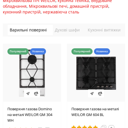
мікрохвильова піч WEILOR
,
кухонна техніка
,
Вбудоване
обладнання
,
Мікрохвильові печі
,
домашній пристрій
,
кухонний пристрій
,
нержавіюча сталь
Варильні поверхні
Духові шафи
Кухонні витяжки
Популярний
Новинка
Популярний
Новинка
Поверхня газова Domino
Поверхня газова на металі
на металі WEILOR GM 304
WEILOR GM 604 BL
WH