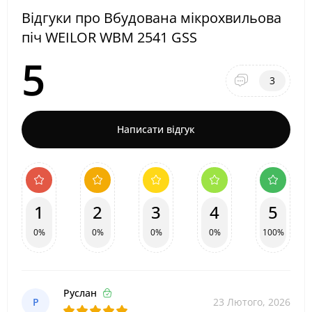
Відгуки про Вбудована мікрохвильова
піч WEILOR WBM 2541 GSS
5
3
Написати відгук
1
2
3
4
5
0%
0%
0%
0%
100%
Руслан
Р
23 Лютого, 2026