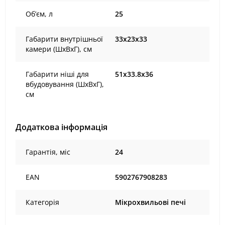
Об’єм, л
25
Габарити внутрішньої
33х23х33
камери (ШхВхГ), см
Габарити ніші для
51х33.8х36
вбудовування (ШхВхГ),
см
Додаткова інформація
Гарантія, міс
24
EAN
5902767908283
Категорія
Мікрохвильові печі