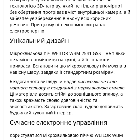
технологією 3D-нагріву, який не тільки рівномірно і
без обертання прогріває вміст внутрішньої камери, а й
забезпечує збереження в ньому всіх корисних
речовин. При цьому піч економно витрачає
електроенергію.
Унікальний дизайн
Мікрохвильова піч WEILOR WBM 2541 GSS – не тільки
незамінна помічниця на кухні, а й її справжня
прикраса. Встановити цю мікрохвильову піч можна в
навісну шафу, завдяки її стандартним розмірам.
Бездоганного вигляду їй надає
високоякісне скло
чорного кольору в поєднанні з нержавіючою сталлю
.
Ці матеріали досить стійкі до зовнішнього впливу, а
також вражають своєю довговічністю та
зносостійкістю. Загартоване скло чудово доповнить
будь-який кухонний інтер'єр.
Сучасне електронне управління
Користуватися мікрохвильовою піччю WEILOR WBM