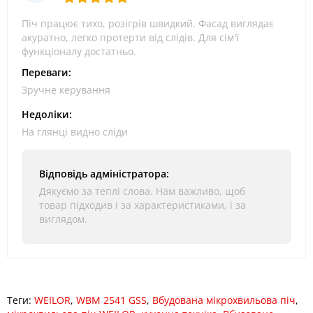
Піч працює тихо, розігрів швидкий. Фасад виглядає
акуратно, легко протерти від слідів. Для сім'ї
функціоналу достатньо.
Переваги:
Зручне керування
Недоліки:
На глянці видно сліди
Відповідь адміністратора:
Дякуємо за теплі слова. Нам важливо, щоб
товар підходив і за характеристиками, і за
виглядом.
Теги:
WEILOR
,
WBM 2541 GSS
,
Вбудована мікрохвильова піч
,