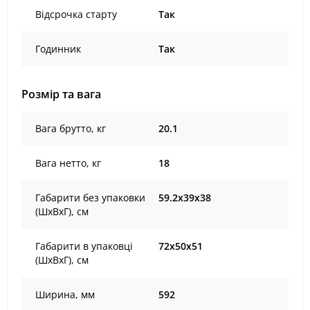
Відсрочка старту
Так
Годинник
Так
Розмір та вага
Вага брутто, кг
20.1
Вага нетто, кг
18
Габарити без упаковки
59.2х39х38
(ШxВxГ), cм
Габарити в упаковці
72х50х51
(ШxВxГ), cм
Ширина, мм
592