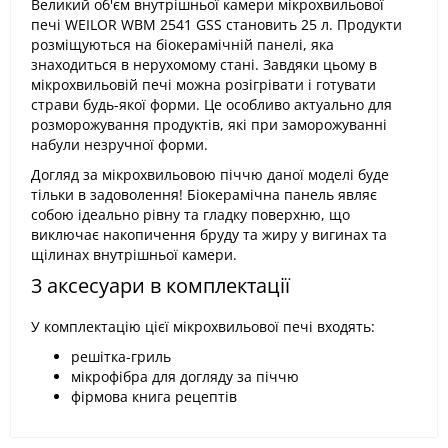
Великий об'єм внутрішньої камери мікрохвильової
печі WEILOR WBM 2541 GSS становить 25 л. Продукти
розміщуються на біокерамічній панелі, яка
знаходиться в нерухомому стані. Завдяки цьому в
мікрохвильовій печі можна розігрівати і готувати
страви будь-якої форми. Це особливо актуально для
розморожування продуктів, які при заморожуванні
набули незручної форми.
Догляд за мікрохвильовою піччю даної моделі буде
тільки в задоволення! Біокерамічна панель являє
собою ідеально рівну та гладку поверхню, що
виключає накопичення бруду та жиру у вигинах та
щілинах внутрішньої камери.
3 аксесуари в комплектації
У комплектацію цієї мікрохвильової печі входять:
решітка-гриль
мікрофібра для догляду за піччю
фірмова книга рецептів