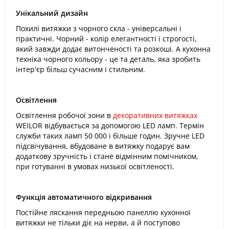
Унікальний дизайн
Похилі витяжки з чорного скла - універсальні і
практичні. Чорний - колір елегантності і строгості,
який завжди додає витонченості та розкоші. А кухонна
техніка чорного кольору - це та деталь, яка зробить
інтер'єр більш сучасним і стильним.
Освітлення
Освітлення робочої зони в
декоративних витяжках
WEILOR відбувається за допомогою LED ламп. Термін
служби таких ламп 50 000 і більше годин. Зручне LED
підсвічування, вбудоване в витяжку подарує вам
додаткову зручність і стане відмінним помічником,
при готуванні в умовах низької освітленості.
Функція автоматичного відкривання
Постійне ляскання передньою панеллю кухонної
витяжки не тільки діє на нерви, а й поступово