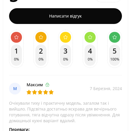
Написати відгук
1
2
3
4
5
0%
0%
0%
0%
100%
Максим
М
7 Березня, 2024
Очікували тиху і практичну модель, загалом так і
вийшло. Підсвітка достатньо яскрава для вечірнього
готування, тяга відчутна одразу після увімкнення. Для
домашньої кухні варіант вдалий.
Переваги: