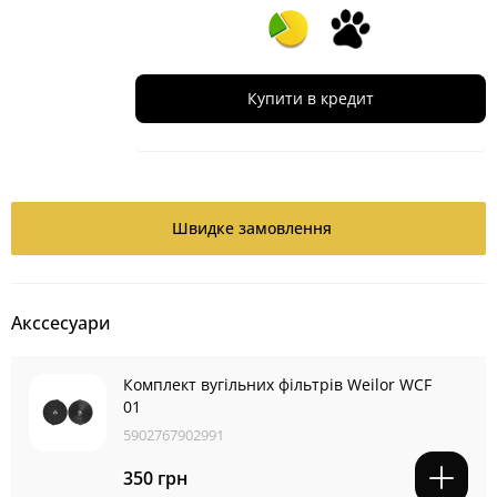
Купити в кредит
Швидке замовлення
Акссесуари
Комплект вугільних фільтрів Weilor WCF
01
5902767902991
350 грн