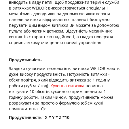
виводить з ладу петлі. Щоб продовжити термін служби
в витяжках WEILOR використовуються спеціальні
механізми - доводчики, за допомогою яких верхня
панель витяжки відкривається плавно і безшумно.
Керувати цим видом витяжки Ви можете за допомогою
пульта або легким дотиком. Відсутність механічних
контактів є гарантією надійності, а гладка поверхня
сприяє легкому очищенню панелі управління.
Продуктивність
Завдяки сучасним технологіям, витяжки WEILOR мають
дуже високу продуктивність. Потужність витяжки -
обсяг повітря, який відводить витяжка за 1 годину
роботи (куб.м. / год).
Кухонна витяжка
повинна
втягувати 10 обсягів кухонного приміщення за 1
годину роботи. Таким чином, продуктивність можна
розрахувати за простою формулою (об'єм кухні
помножити на 10):
Продуктивність
= X * Y * Z *10.