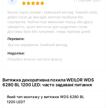
С
11 Серпня, 2023
Брали через розмір і зовнішній вигляд. Темний колір
добре пасує до фасадів, монтаж пройшов без
сюрпризів. Найчастіше вмикаємо першу або другу
швидкість, цього вистачає для щоденних страв.
Доставка була без затримок, товар приїхав цілий.
Переваги:
Зручне керування, Охайний вигляд
Недоліки:
Потрібно вчасно чистити фільтр
Витяжка декоративна похила WEILOR WDS
6280 BL 1200 LED: часто задавані питання
Який тип монтажу у витяжки WDS 6280 BL
1200 LED?