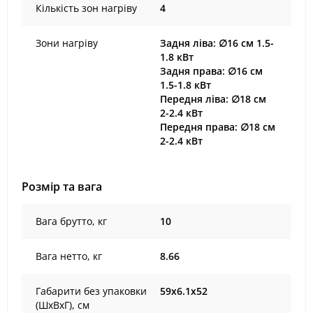
Кількість зон нагріву
4
Зони нагріву
Задня ліва: ∅16 см 1.5-
1.8 кВт
Задня права: ∅16 см
1.5-1.8 кВт
Передня ліва: ∅18 см
2-2.4 кВт
Передня права: ∅18 см
2-2.4 кВт
Розмір та вага
Вага брутто, кг
10
Вага нетто, кг
8.66
Габарити без упаковки
59х6.1х52
(ШxВxГ), cм