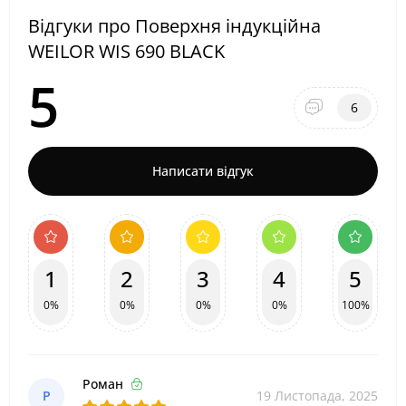
Відгуки про Поверхня індукційна
WEILOR WIS 690 BLACK
5
6
Написати відгук
1
2
3
4
5
0%
0%
0%
0%
100%
Роман
Р
19 Листопада, 2025