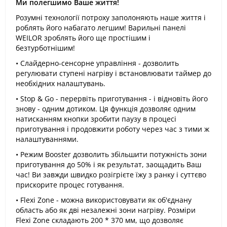
Ми полегшимо Ваше життя!
Розумні технології потроху заполоняють наше життя і
роблять його набагато легшим! Варильні панелі
WEILOR зроблять його ще простішим і
безтурботнішим!
• Слайдерно-сенсорне управління - дозволить
регулювати ступені нагріву і встановлювати таймер до
необхідних налаштувань.
• Stop & Go - перервіть приготування - і відновіть його
знову - одним дотиком. Ця функція дозволяє одним
натисканням кнопки зробити паузу в процесі
приготування і продовжити роботу через час з тими ж
налаштуваннями.
• Режим Booster дозволить збільшити потужність зони
приготування до 50% і як результат, заощадить Ваш
час! Ви завжди швидко розігрієте їжу з ранку і суттєво
прискорите процес готування.
• Flexi Zone - можна використовувати як об'єднану
область або як дві незалежні зони нагріву. Розміри
Flexi Zone складають 200 * 370 мм, що дозволяє