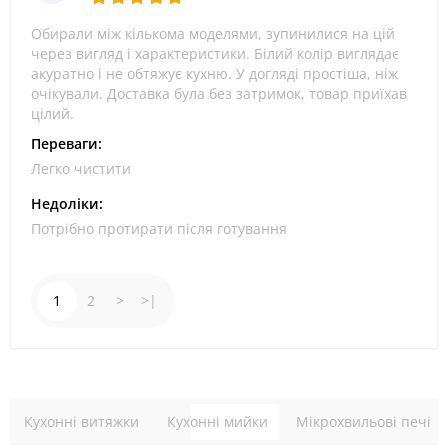
Обирали між кількома моделями, зупинилися на цій
через вигляд і характеристики. Білий колір виглядає
акуратно і не обтяжує кухню. У догляді простіша, ніж
очікували. Доставка була без затримок, товар приїхав
цілий.
Переваги:
Легко чистити
Недоліки:
Потрібно протирати після готування
1
2
>
>|
Кухонні витяжки
Кухонні мийки
Мікрохвильові печі