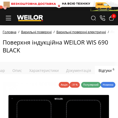
0
Головна
Варильні поверхні
Варильні поверхні електричні
Пове
Поверхня індукційна WEILOR WIS 690
BLACK
6
вар
Опис
Характеристики
Документація
Відгуки
Акція
-31 %
Популярний
Новинка