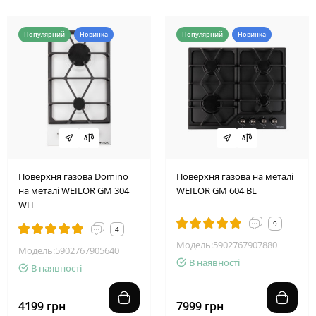
Популярний
Новинка
Популярний
Новинка
Поверхня газова Domino
Поверхня газова на металі
на металі WEILOR GM 304
WEILOR GM 604 BL
WH
9
4
Модель:5902767907880
Модель:5902767905640
В наявності
В наявності
4199 грн
7999 грн