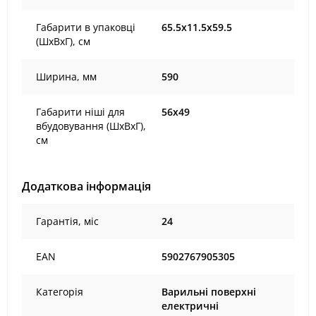
Габарити в упаковці
65.5х11.5х59.5
(ШxВxГ), cм
Ширина, мм
590
Габарити ніші для
56х49
вбудовування (ШхВхГ),
см
Додаткова інформація
Гарантія, міс
24
EAN
5902767905305
Категорія
Варильні поверхні
електричні