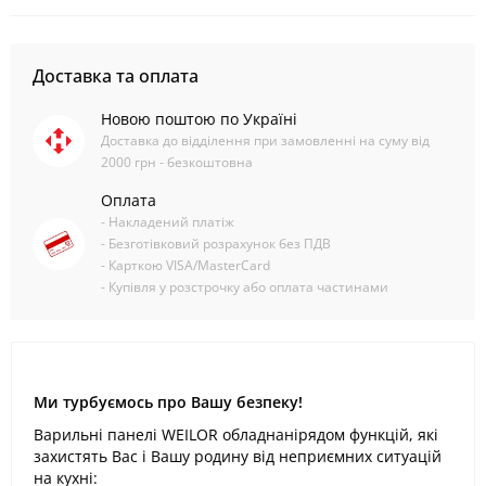
Доставка та оплата
Новою поштою по Україні
Доставка до відділення при замовленні на суму від
2000 грн - безкоштовна
Оплата
- Накладений платіж
- Безготівковий розрахунок без ПДВ
- Карткою VISA/MasterCard
- Купівля у розстрочку або оплата частинами
Ми турбуємось про Вашу безпеку!
Варильні панелі WEILOR обладнанірядом функцій, які
захистять Вас і Вашу родину від неприємних ситуацій
на кухні: