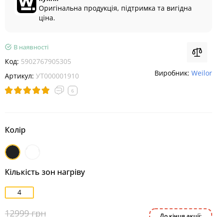
Оригінальна продукція, підтримка та вигідна
ціна.
В наявності
Код:
5902767905305
Виробник:
Weilor
Артикул:
УТ000001910
6
Колір
Чорний
Білий
Кількість зон нагріву
4
12999 грн
До кінця акції: