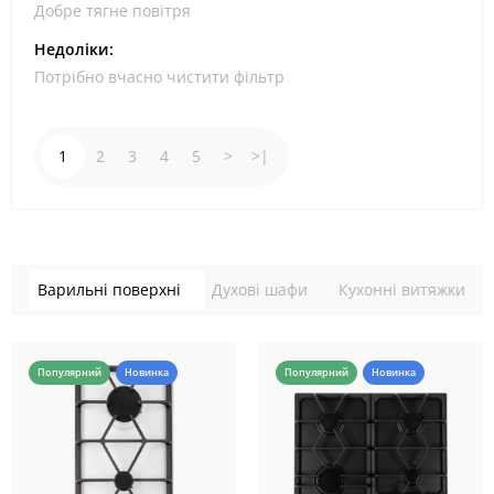
Добре тягне повітря
Недоліки:
Потрібно вчасно чистити фільтр
1
2
3
4
5
>
>|
Варильні поверхні
Духові шафи
Кухонні витяжки
Популярний
Новинка
Популярний
Новинка