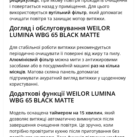
рециркуляції
, при якому повітря проходить очищення
і повертається назад у приміщення. Для цього
використовується
вугільний фільтр
, який допомагає
очищати повітря та захищає мотор витяжки.
Догляд і обслуговування WEILOR
LUMINA WBG 65 BLACK MATTE
Для стабільної роботи витяжки рекомендується
періодично очищувати її поверхні від жиру та пилу.
Алюмінієвий фільтр
можна мити з антижировими
засобами або в посудомийній машині
раз на кілька
місяців
. Матова скляна панель допомагає
підтримувати акуратний вигляд витяжки у щоденному
користуванні.
Додаткові функції WEILOR LUMINA
WBG 65 BLACK MATTE
Модель оснащена
таймером на 15 хвилин
, який
дозволяє витяжці автоматично вимкнутися після
завершення очищення повітря. Це зручно, коли
потрібно провітрити кухню після приготування без