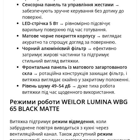
Сенсорна панель та управління жестами
→
забезпечують зручне керування без дотику до
поверхні.
LED-стрічка 5 Вт
→ рівномірно підсвічує
варильну поверхню під час готування.
Матове чорне покриття корпусу
→ виглядає
акуратно та спрощує догляд за поверхнею.
Чорний алюмінієвий фільтр
→ ефективно
затримує жирові частинки та підтримує
стильний вигляд витяжки.
Фронтальна панель із матового загартованого
скла
→ ротаційна конструкція захищає фільтр, і
витяжка виглядає охайно у закритому положенні.
Рівень шуму 49–54 дБ
→ дуже тиха робота
витяжки під час щоденного використання.
Режими роботи WEILOR LUMINA WBG
65 BLACK MATTE
Витяжка підтримує
режим відведення
, коли
забруднене повітря виводиться з кухні через
вентиляційний канал. Також доступний
режим