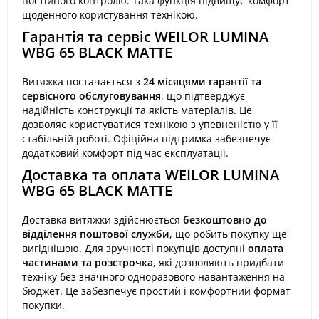
постійного контролю. Така функція підвищує комфорт
щоденного користування технікою.
Гарантія та сервіс WEILOR LUMINA
WBG 65 BLACK MATTE
Витяжка постачається з
24 місяцями гарантії та
сервісного обслуговування
, що підтверджує
надійність конструкції та якість матеріалів. Це
дозволяє користуватися технікою з упевненістю у її
стабільній роботі. Офіційна підтримка забезпечує
додатковий комфорт під час експлуатації.
Доставка та оплата WEILOR LUMINA
WBG 65 BLACK MATTE
Доставка витяжки здійснюється
безкоштовно до
відділення поштової служби
, що робить покупку ще
вигіднішою. Для зручності покупців доступні
оплата
частинами та розстрочка
, які дозволяють придбати
техніку без значного одноразового навантаження на
бюджет. Це забезпечує простий і комфортний формат
покупки.