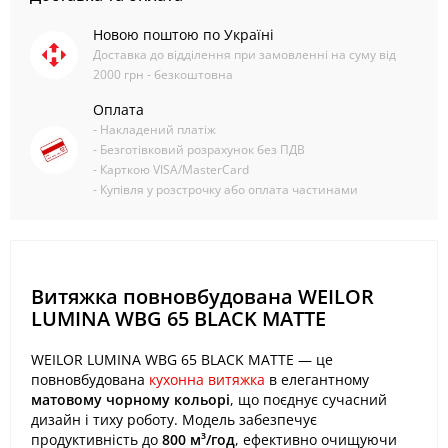
Новою поштою по Україні
Доставка до відділення при замовленні на суму від
2000 грн - безкоштовна
Оплата
- Накладений платіж
- Безготівковий розрахунок без ПДВ
- Карткою VISA/MasterCard
- Купівля у розстрочку або оплата частинами
Витяжка повновбудована WEILOR
LUMINA WBG 65 BLACK MATTE
WEILOR LUMINA WBG 65 BLACK MATTE — це
повновбудована
кухонна витяжка
в елегантному
матовому чорному кольорі
, що поєднує сучасний
дизайн і тиху роботу. Модель забезпечує
продуктивність до
800 м³/год
, ефективно очищуючи