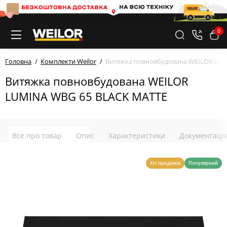
0
Головна
Комплекти Weilor
Витяжка повновбудована WEILOR LUM
Витяжка повновбудована WEILOR
LUMINA WBG 65 BLACK MATTE
Все про товар
Опис
Характеристики
Документаці
Хіт продажів
Популярний