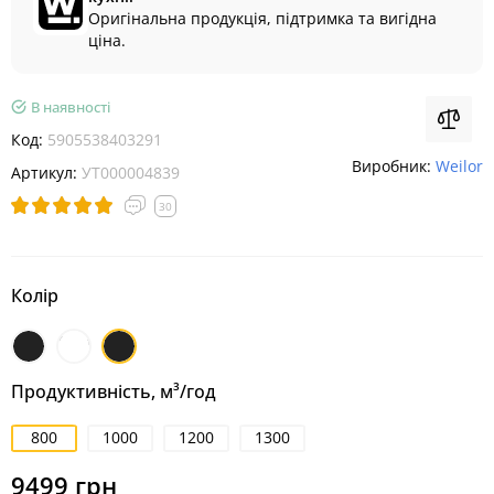
Оригінальна продукція, підтримка та вигідна
ціна.
В наявності
Код:
5905538403291
Виробник:
Weilor
Артикул:
УТ000004839
30
Колір
Чорний
Білий
Чорний
матовий
Продуктивність, м³/год
800
1000
1200
1300
9499 грн