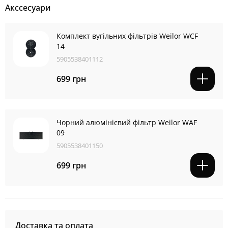
Акссесуари
Комплект вугільних фільтрів Weilor WCF
14
5905538401112
699 грн
Чорний алюмінієвий фільтр Weilor WAF
09
5905538401150
699 грн
Доставка та оплата