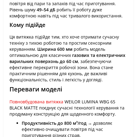
повітря від пари та запахів під час приготування.
Рівень шуму
49–54 дБ
робить її роботу дуже
комфортною навіть під час тривалого використання.
Кому підійде
Ця витяжка підійде тим, хто хоче отримати сучасну
техніку з тихою роботою та простим сенсорним
керуванням.
Ширина 600 мм
робить модель
оптимальною для класичних
газових та електричних
варильних поверхонь до 60 см
, забезпечуючи
ефективне перекриття робочої зони. Вона стане
практичним рішенням для кухонь, де важливі
функціональність, стиль і легкість у догляді.
Переваги моделі
Повновбудована витяжка
WEILOR LUMINA WBG 65
BLACK MATTE поєднує сучасні технології керування та
продуману конструкцію для щоденного комфорту.
Продуктивність до 800 м³/год
→ дозволяє
ефективно очищувати повітря під час
приготування різних страв.