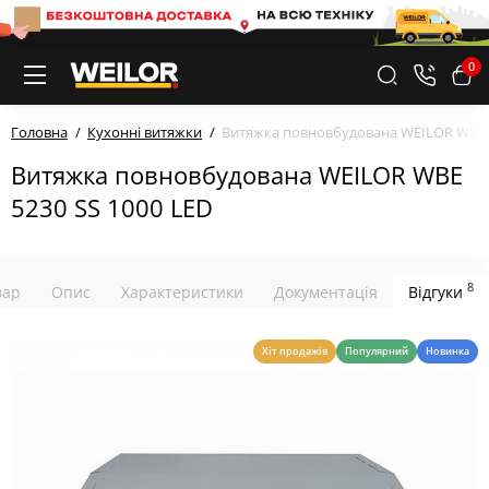
0
Головна
Кухонні витяжки
Витяжка повновбудована WEILOR WBE 5
Витяжка повновбудована WEILOR WBE
5230 SS 1000 LED
8
вар
Опис
Характеристики
Документація
Відгуки
Хіт продажів
Популярний
Новинка