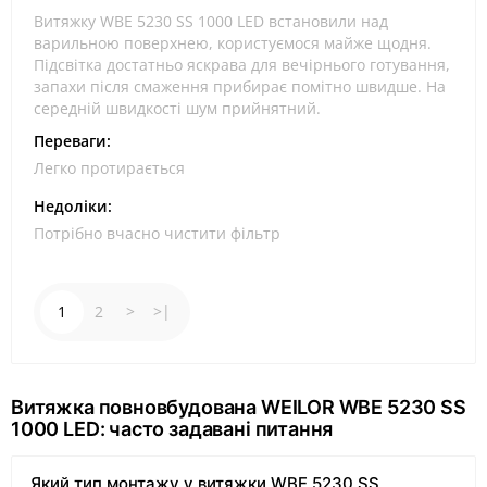
Витяжку WBE 5230 SS 1000 LED встановили над
варильною поверхнею, користуємося майже щодня.
Підсвітка достатньо яскрава для вечірнього готування,
запахи після смаження прибирає помітно швидше. На
середній швидкості шум прийнятний.
Переваги:
Легко протирається
Недоліки:
Потрібно вчасно чистити фільтр
1
2
>
>|
Витяжка повновбудована WEILOR WBE 5230 SS
1000 LED: часто задавані питання
Який тип монтажу у витяжки WBE 5230 SS