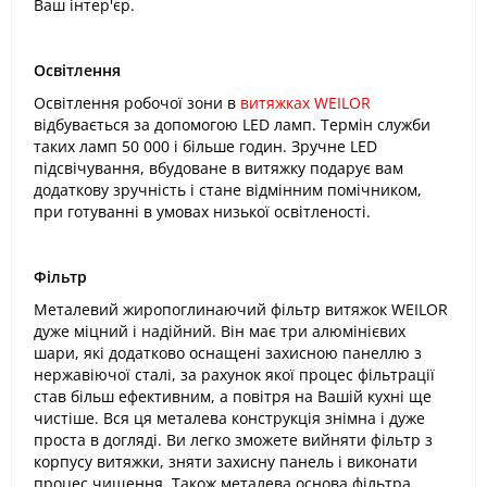
Ваш інтер'єр.
Освітлення
Освітлення робочої зони в
витяжках WEILOR
відбувається за допомогою LED ламп. Термін служби
таких ламп 50 000 і більше годин. Зручне LED
підсвічування, вбудоване в витяжку подарує вам
додаткову зручність і стане відмінним помічником,
при готуванні в умовах низької освітленості.
Фільтр
Металевий жиропоглинаючий фільтр витяжок WEILOR
дуже міцний і надійний. Він має три алюмінієвих
шари, які додатково оснащені захисною панеллю з
нержавіючої сталі, за рахунок якої процес фільтрації
став більш ефективним, а повітря на Вашій кухні ще
чистіше. Вся ця металева конструкція знімна і дуже
проста в догляді. Ви легко зможете вийняти фільтр з
корпусу витяжки, зняти захисну панель і виконати
процес чищення. Також металева основа фільтра