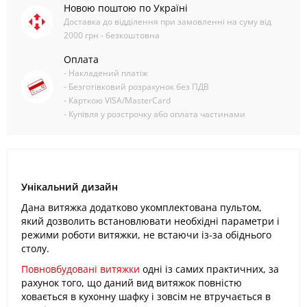
Новою поштою по Україні
Доставка до відділення при замовленні на суму від
2000 грн - безкоштовна
Оплата
- Накладений платіж
- Безготівковий розрахунок без ПДВ
- Карткою VISA/MasterCard
- Купівля у розстрочку або оплата частинами
Унікальний дизайн
Дана витяжка додатково укомплектована пультом,
який дозволить встановлювати необхідні параметри і
режими роботи витяжки, не встаючи із-за обіднього
столу.
Повновбудовані витяжки
одні із самих практичних, за
рахунок того, що даний вид витяжок повністю
ховається в кухонну шафку і зовсім не втручається в