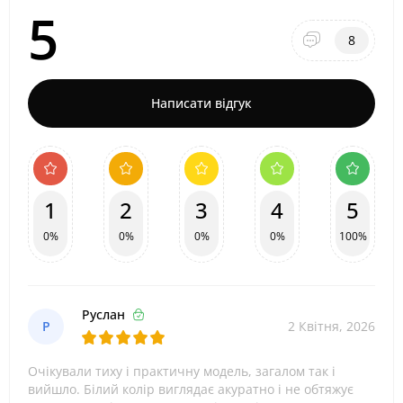
5
8
Написати відгук
1
2
3
4
5
0%
0%
0%
0%
100%
Руслан
Р
2 Квітня, 2026
Очікували тиху і практичну модель, загалом так і
вийшло. Білий колір виглядає акуратно і не обтяжує