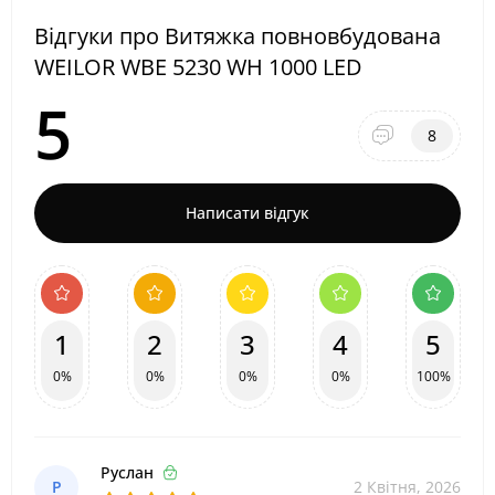
Відгуки про Витяжка повновбудована
WEILOR WBE 5230 WH 1000 LED
5
8
Написати відгук
1
2
3
4
5
0%
0%
0%
0%
100%
Руслан
Р
2 Квітня, 2026