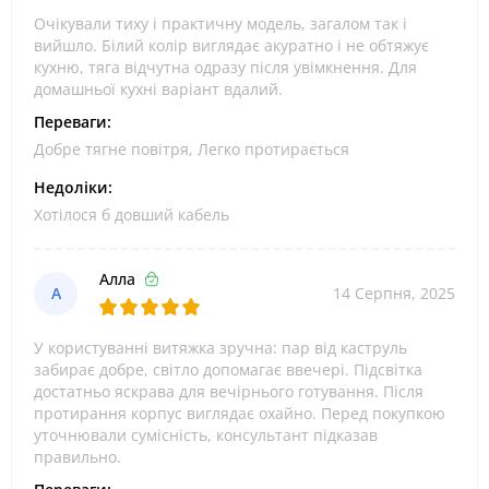
Очікували тиху і практичну модель, загалом так і
вийшло. Білий колір виглядає акуратно і не обтяжує
кухню, тяга відчутна одразу після увімкнення. Для
домашньої кухні варіант вдалий.
Переваги:
Добре тягне повітря, Легко протирається
Недоліки:
Хотілося б довший кабель
Алла
А
14 Серпня, 2025
У користуванні витяжка зручна: пар від каструль
забирає добре, світло допомагає ввечері. Підсвітка
достатньо яскрава для вечірнього готування. Після
протирання корпус виглядає охайно. Перед покупкою
уточнювали сумісність, консультант підказав
правильно.