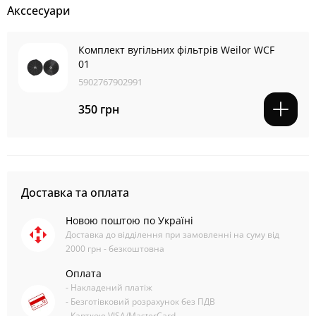
Акссесуари
Комплект вугільних фільтрів Weilor WCF
01
5902767902991
350 грн
Доставка та оплата
Новою поштою по Україні
Доставка до відділення при замовленні на суму від
2000 грн - безкоштовна
Оплата
- Накладений платіж
- Безготівковий розрахунок без ПДВ
- Карткою VISA/MasterCard