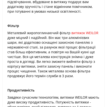
підсвічування, вбудоване в витяжку подарує вам
додаткову зручність і стане відмінним помічником,
при готуванні в умовах низької освітленості.
Фільтр
Металевий жиропоглинаючий фільтр
витяжок WEILOR
дуже міцний і надійний. Він має три алюмінієвих
шари, які додатково оснащені захисною панеллю з
нержавіючої сталі, за рахунок якої процес фільтрації
став більш ефективним, а повітря на Вашій кухні ще
чистіше. Вся ця металева конструкція знімна і дуже
проста в догляді. Ви легко зможете вийняти фільтр з
корпусу витяжки, зняти захисну панель і виконати
процес чищення. Також металева основа фільтра
продовжує його термін служби в 3 рази.
Продуктивність
Завдяки сучасним технологіям, витяжки WEILOR мають
дуже високу продуктивність. Потужність витяжки -
обсяг повітря, який відводить витяжка за 1 годину