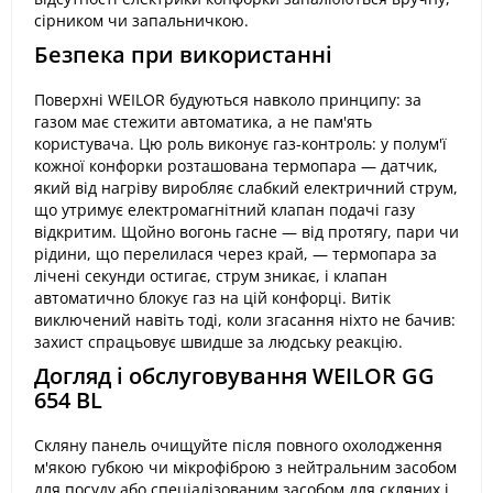
сірником чи запальничкою.
Безпека при використанні
Поверхні WEILOR будуються навколо принципу: за
газом має стежити автоматика, а не пам'ять
користувача. Цю роль виконує газ-контроль: у полум'ї
кожної конфорки розташована термопара — датчик,
який від нагріву виробляє слабкий електричний струм,
що утримує електромагнітний клапан подачі газу
відкритим. Щойно вогонь гасне — від протягу, пари чи
рідини, що перелилася через край, — термопара за
лічені секунди остигає, струм зникає, і клапан
автоматично блокує газ на цій конфорці. Витік
виключений навіть тоді, коли згасання ніхто не бачив:
захист спрацьовує швидше за людську реакцію.
Догляд і обслуговування WEILOR GG
654 BL
Скляну панель очищуйте після повного охолодження
м'якою губкою чи мікрофіброю з нейтральним засобом
для посуду або спеціалізованим засобом для скляних і