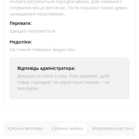
полум'я регулюється передбачувано. Для сімейного
готування місця вистачає. Після першого тижня думка
залишилася позитивною.
Переваги:
Швидко нагрівається
Недоліки:
На темній поверхні видно пил
Відповідь адміністратора:
Дякуємо за теплі слова. Нам важливо, щоб
товар підходив і за характеристиками, і за
виглядом.
Кухонні витяжки
Кухонні мийки
Мікрохвильові печі