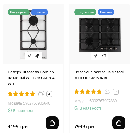
Популярний
Новинка
Популярний
Новинка
Поверхня газова Domino
Поверхня газова на металі
на металі WEILOR GM 304
WEILOR GM 604 BL
WH
9
4
Модель:5902767907880
Модель:5902767905640
В наявності
В наявності
4199 грн
7999 грн