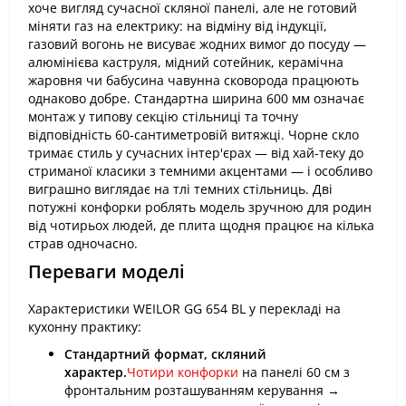
хоче вигляд сучасної скляної панелі, але не готовий
міняти газ на електрику: на відміну від індукції,
газовий вогонь не висуває жодних вимог до посуду —
алюмінієва каструля, мідний сотейник, керамічна
жаровня чи бабусина чавунна сковорода працюють
однаково добре. Стандартна ширина 600 мм означає
монтаж у типову секцію стільниці та точну
відповідність 60-сантиметровій витяжці. Чорне скло
тримає стиль у сучасних інтер'єрах — від хай-теку до
стриманої класики з темними акцентами — і особливо
виграшно виглядає на тлі темних стільниць. Дві
потужні конфорки роблять модель зручною для родин
від чотирьох людей, де плита щодня працює на кілька
страв одночасно.
Переваги моделі
Характеристики WEILOR GG 654 BL у перекладі на
кухонну практику:
Стандартний формат, скляний
характер.
Чотири конфорки
на панелі 60 см з
фронтальним розташуванням керування →