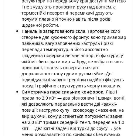
регулятори на передньому краї доступні миттєво
і не змушують проносити руку над вогнем, а
термостійкі поворотні перемикачі дозують
полум'я плавно й точно навіть після років
щоденної роботи.
Панель із загартованого скла.
Гартоване скло
створене для кухонного фронту: воно тримає жар
пальників, вагу заповнених каструль і різкі
перепади температур, а його абсолютно
гладенька поверхня не має ні пор, ні фактури, у
якій міг би осідати жир → бруд не «в'їдається» в
принципі, і панель повертається до
дзеркального стану одним рухом губки. Дві
індивідуальні чавунні решітки надійно фіксують
посуд і графічно структурують чорну площину.
Симетрична пара сильних конфорок.
Ліва і
права по 2,9 кВт — два рівнозначні швидкі вогні,
які дозволяють паралельно вести дві «важкі»
позиції: каструлю супу і сковороду смаження, не
вирішуючи, кому дістанеться потужність; задня
на 2,0 кВт тримає середній темп, передня на 1,0
кВт — делікатні задачі від турки до соусу → усе
меню розкладається по конфорках без вузьких