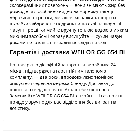
склокерамічних поверхонь — вони знімають жир без
розводів, які особливо видно на чорному глянці.
Абразивні порошки, металеві мочалки та жорсткі
шкребки заборонені: подряпини на склі незворотні.
Чавунні решітки мийте вручну теплою водою з м'яким
миючим засобом і одразу висушуйте — сухий чавун
роками не іржавіє і не залишає слідів на склі.
Гарантія і доставка WEILOR GG 654 BL
На поверхню діє офіційна гарантія виробника 24
місяці, підтверджена гарантійним талоном з
комплекту, — два роки, впродовж яких технікою
опікується сервісна мережа бренду. Доставка до
поштового відділення по Україні безкоштовна.
Замовляйте WEILOR GG 654 BL онлайн — і газ на склі
приїде у зручне для вас відділення без витрат на
логістику.