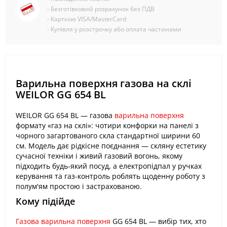
- Безготівковий розрахунок без ПДВ
- Карткою VISA/MasterCard
- Купівля у розстрочку або оплата частинами
Варильна поверхня газова на склі
WEILOR GG 654 BL
WEILOR GG 654 BL — газова
варильна поверхня
формату «газ на склі»: чотири конфорки на панелі з
чорного загартованого скла стандартної ширини 60
см. Модель дає рідкісне поєднання — скляну естетику
сучасної техніки і живий газовий вогонь, якому
підходить будь-який посуд, а електропідпал у ручках
керування та газ-контроль роблять щоденну роботу з
полум'ям простою і застрахованою.
Кому підійде
Газова варильна поверхня
GG 654 BL — вибір тих, хто