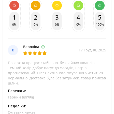
1
2
3
4
5
0%
0%
0%
0%
100%
Вероніка
В
17 Грудня, 2025
Поверхня працює стабільно, без зайвих нюансів.
Темний колір добре пасує до фасадів, нагрів
прогнозований. Після активного готування чиститься
нормально. Доставка була без затримок, товар приїхав
цілий.
Переваги:
Гарний вигляд
Недоліки:
Суттєвих немає