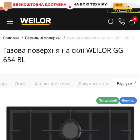
0
Головна
Варильні поверхні
Газова поверхня на склі WEILOR GG 6
Газова поверхня на склі WEILOR GG
654 BL
3
вар
Опис
Характеристики
Документація
Відгуки
Популярний
Новинка