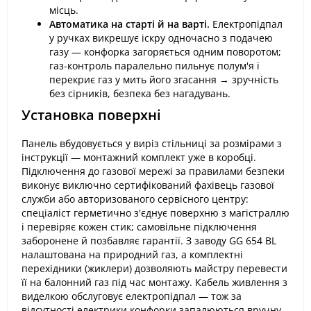
місць.
Автоматика на старті й на варті.
Електропідпал
у ручках викрешує іскру одночасно з подачею
газу — конфорка загоряється одним поворотом;
газ-контроль паралельно пильнує полум'я і
перекриє газ у мить його згасання → зручність
без сірників, безпека без нагадувань.
Установка поверхні
Панель вбудовується у виріз стільниці за розмірами з
інструкції — монтажний комплект уже в коробці.
Підключення до газової мережі за правилами безпеки
виконує виключно сертифікований фахівець газової
служби або авторизованого сервісного центру:
спеціаліст герметично з'єднує поверхню з магістраллю
і перевіряє кожен стик; самовільне підключення
заборонене й позбавляє гарантії. З заводу GG 654 BL
налаштована на природний газ, а комплектні
перехідники (жиклери) дозволяють майстру перевести
її на балонний газ під час монтажу. Кабель живлення з
виделкою обслуговує електропідпал — тож за
відсутності електрики конфорки запалюються вручну,