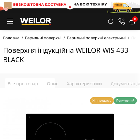
0
Головна
Варильні поверхні
Варильні поверхні електричні
Пове
Поверхня індукційна WEILOR WIS 433
BLACK
Все про товар
Опис
Характеристики
Документаці
Хіт продажів
Популярний