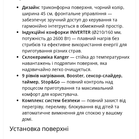
Дизайн:
триконфорна поверхня, чорний колір,
ширина 45 см, фронтальне управління —
забезпечує зручний доступ до керування та
гармонійно інтегрується в обмежений простір.
Індукційні конфорки INVERTER
(Ø210/160 мм,
потужність до 2600 Вт) — плавний нагрів без
стрибків та ефективне використання енергії для
приготування різних страв.
Склокераміка Kanger
— стійка до температурних
навантажень і подряпин поверхня, яка
надзвичайно легко очищується.
9 рівнів нагрівання, Booster, сенсор-слайдер,
таймер, Stop&Go
— повний контроль над
процесом приготування та максимальний
комфорт для користувача.
Комплекс систем безпеки
— повний захист від
перегріву, переливу, блокування від дітей та
автоматичне вимкнення для спокою у вашому
домі.
Установка поверхні