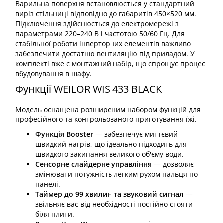
Варильна поверхня встановлюється у стандартний
виріз стільниці відповідно до габаритів 450×520 мм.
Підключення здійснюється до електромережі з
параметрами 220–240 В і частотою 50/60 Гц. Для
стабільної роботи інверторних елементів важливо
забезпечити достатню вентиляцію під приладом. У
комплекті вже є монтажний набір, що спрощує процес
вбудовування в шафу.
Функції WEILOR WIS 433 BLACK
Модель оснащена розширеним набором функцій для
професійного та контрольованого приготування їжі.
Функція Booster
— забезпечує миттєвий
швидкий нагрів, що ідеально підходить для
швидкого закипання великого об'єму води.
Сенсорне слайдерне управління
— дозволяє
змінювати потужність легким рухом пальця по
панелі.
Таймер до 99 хвилин та звуковий сигнал
—
звільняє вас від необхідності постійно стояти
біля плити.