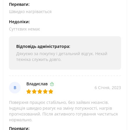
Переваги:
Швидко нагрівається
Недоліки:
Суттєвих немає
Відповідь адміністратора:
Дякуємо за покупку і детальний відгук. Нехай
техніка служить довго.
Владислав
В
6 Січня, 2023
Поверхня працює стабільно, без зайвих нюансів.
Індукція швидко реагує на зміну потужності, нагрів
прогнозований. Після активного готування чиститься
нормально.
Переваги: