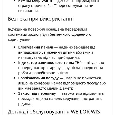
Режим Keep Warm
— дозволяє підтримувати
страву гарячою без її пересмажування чи
википання.
Безпека при використанні
Індукційна поверхня оснащена передовими
системами захисту для безпечного щоденного
користування.
Блокування панелі
— надійно захищає від
випадкового увімкнення дітьми або зміни
налаштувань під час прибирання.
Індикатор залишкового тепла "H"
— візуально
попереджає про гарячу зону після завершення
роботи, запобігаючи опікам.
Розпізнавання посуду
— нагрів не почнеться,
якщо на конфорці немає відповідного посуду або
він має занадто малий діаметр.
Захист від переливу
— автоматика відключить
прилад, якщо на панель керування потрапить
рідина.
Догляд і обслуговування WEILOR WIS