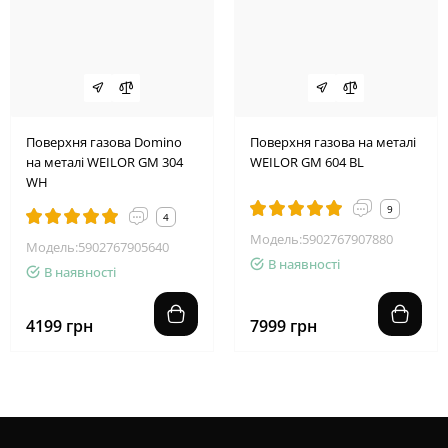
Поверхня газова Domino
Поверхня газова на металі
на металі WEILOR GM 304
WEILOR GM 604 BL
WH
9
4
Модель:5902767907880
Модель:5902767905640
В наявності
В наявності
4199 грн
7999 грн