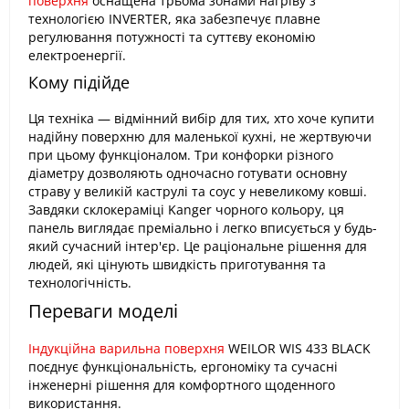
поверхня
оснащена трьома зонами нагріву з
технологією INVERTER, яка забезпечує плавне
регулювання потужності та суттєву економію
електроенергії.
Кому підійде
Ця техніка — відмінний вибір для тих, хто хоче купити
надійну поверхню для маленької кухні, не жертвуючи
при цьому функціоналом. Три конфорки різного
діаметру дозволяють одночасно готувати основну
страву у великій каструлі та соус у невеликому ковші.
Завдяки склокераміці Kanger чорного кольору, ця
панель виглядає преміально і легко вписується у будь-
який сучасний інтер'єр. Це раціональне рішення для
людей, які цінують швидкість приготування та
технологічність.
Переваги моделі
Індукційна варильна поверхня
WEILOR WIS 433 BLACK
поєднує функціональність, ергономіку та сучасні
інженерні рішення для комфортного щоденного
використання.