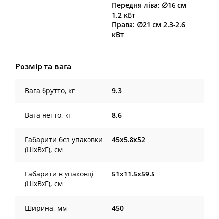
Передня ліва: ∅16 см
1.2 кВт
Права: ∅21 см 2.3-2.6
кВт
Розмір та вага
Вага брутто, кг
9.3
Вага нетто, кг
8.6
Габарити без упаковки
45х5.8х52
(ШxВxГ), cм
Габарити в упаковці
51х11.5х59.5
(ШxВxГ), cм
Ширина, мм
450