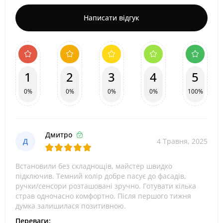
Написати відгук
1
2
3
4
5
0%
0%
0%
0%
100%
Дмитро
Д
4 Травня, 2025
Встановили без складнощів, майстер швидко
підключив. Темний колір добре пасує до фасадів,
ручки/сенсори розташовані зручно. Готувати кілька
страв одночасно комфортно. Після першого тижня
думка залишилася позитивною.
Переваги: