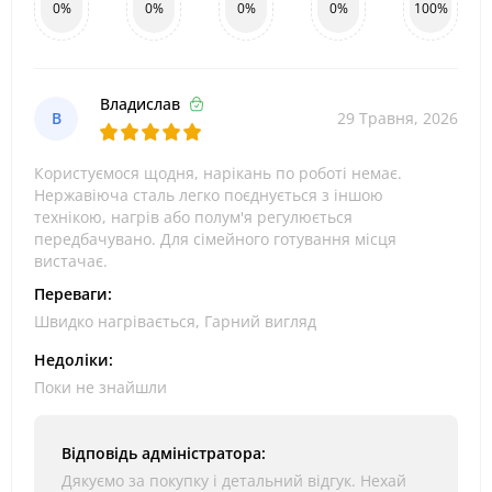
0%
0%
0%
0%
100%
Владислав
В
29 Травня, 2026
Користуємося щодня, нарікань по роботі немає.
Нержавіюча сталь легко поєднується з іншою
технікою, нагрів або полум'я регулюється
передбачувано. Для сімейного готування місця
вистачає.
Переваги:
Швидко нагрівається, Гарний вигляд
Недоліки:
Поки не знайшли
Відповідь адміністратора:
Дякуємо за покупку і детальний відгук. Нехай