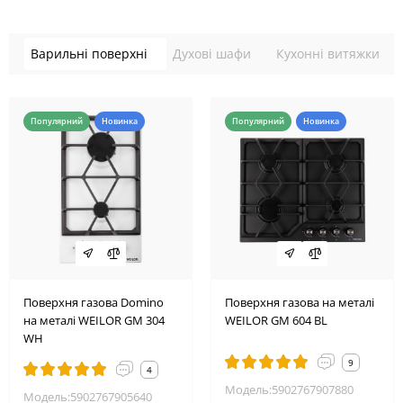
Варильні поверхні
Духові шафи
Кухонні витяжки
Популярний
Новинка
Популярний
Новинка
Поверхня газова Domino
Поверхня газова на металі
на металі WEILOR GM 304
WEILOR GM 604 BL
WH
9
4
Модель:5902767907880
Модель:5902767905640