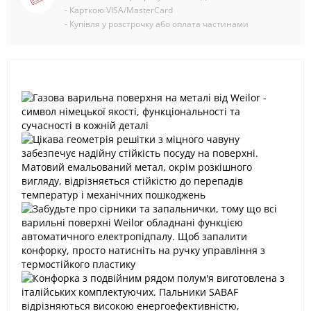
- Карткою VISA/MasterCard
- Купівля у розстрочку або оплата частинами