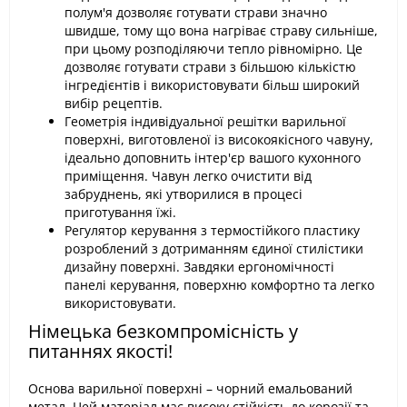
полум'я дозволяє готувати страви значно
швидше, тому що вона нагріває страву сильніше,
при цьому розподіляючи тепло рівномірно. Це
дозволяє готувати страви з більшою кількістю
інгредієнтів і використовувати більш широкий
вибір рецептів.
Геометрія індивідуальної решітки варильної
поверхні, виготовленої із високоякісного чавуну,
ідеально доповнить інтер'єр вашого кухонного
приміщення. Чавун легко очистити від
забруднень, які утворилися в процесі
приготування їжі.
Регулятор керування з термостійкого пластику
розроблений з дотриманням єдиної стилістики
дизайну поверхні. Завдяки ергономічності
панелі керування, поверхню комфортно та легко
використовувати.
Німецька безкомпромісність у
питаннях якості!
Основа варильної поверхні – чорний емальований
метал. Цей матеріал має високу стійкість до корозії та