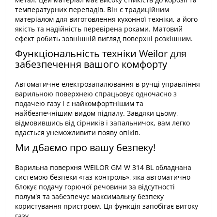
температурних перепадів. Він є традиційним
матеріалом для виготовлення кухонної техніки, а його
якість та надійність перевірена роками. Матовий
ефект робить зовнішній вигляд поверхні розкішним.
Функціональність техніки Weilor для
забезпечення вашого комфорту
Автоматичне електрозапалювання в ручці управління
варильною поверхнею спрацьовує одночасно з
подачею газу і є найкомфортнішим та
найбезпечнішим видом підпалу. Завдяки цьому,
відмовившись від сірників і запальничок, вам легко
вдасться унеможливити появу опіків.
Ми дбаємо про вашу безпеку!
Варильна поверхня WEILOR GM W 314 BL обладнана
системою безпеки «газ-контроль», яка автоматично
блокує подачу горючої речовини за відсутності
полум'я та забезпечує максимальну безпеку
користування пристроєм. Ця функція запобігає витоку
газу.