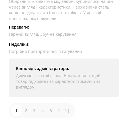
Обирали між кількома моделями, зупинилися на цій
через вигляд і характеристики. Нержавіюча сталь
легко поєднується з іншою технікою. У догляді
простіша, ніж очікували.
Переваги:
Гарний вигляд, Зручне керування
Недоліки:
Потрібно протирати після готування
Відповідь адміністратора:
Дякуємо за теплі слова. Нам важливо, щоб
товар підходив і за характеристиками, і за
виглядом.
1
2
3
4
5
>
>|