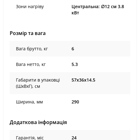
Зони нагріву
Центральна: ∅12 см 3.8
кВт
Розмір та вага
Вага брутто, кг
6
Вага нетто, кг
5.3
Габарити в упаковці
57х36х14.5
(ШxВxГ), cм
Ширина, мм
290
Додаткова інформація
Гарантія, міс
24