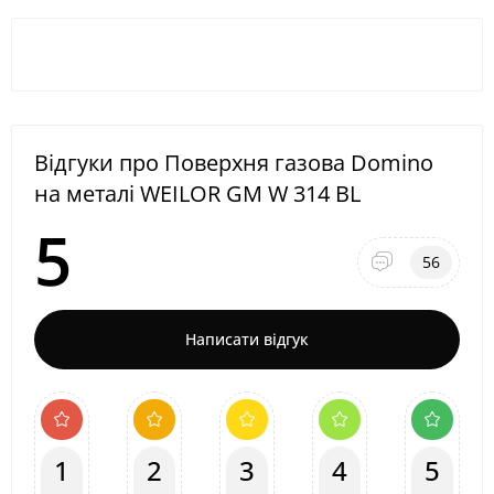
Відгуки про Поверхня газова Domino
на металі WEILOR GM W 314 BL
5
56
Написати відгук
1
2
3
4
5