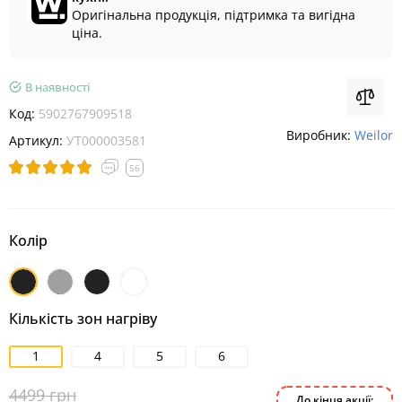
Оригінальна продукція, підтримка та вигідна
ціна.
В наявності
Код:
5902767909518
Виробник:
Weilor
Артикул:
УТ000003581
56
Колір
Чорний
Нержавіюча
Чорний
Білий
матовий
сталь
Кількість зон нагріву
1
4
5
6
4499 грн
До кінця акції: