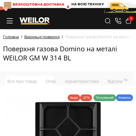
0
Головна
Варильні поверхні
Поверхня газова Domino на металі W
Поверхня газова Domino на металі
WEILOR GM W 314 BL
56
Все про товар
Опис
Характеристики
Відгуки
Акція
-27 %
Популярний
Новинка