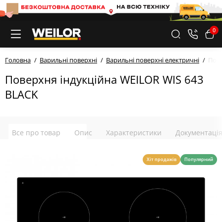
0
Головна
Варильні поверхні
Варильні поверхні електричні
Пове
Поверхня індукційна WEILOR WIS 643
BLACK
Все про товар
Опис
Характеристики
Документаці
Хіт продажів
Популярний