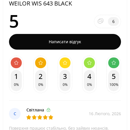
WEILOR WIS 643 BLACK
5
6
Написати відгук
1
2
3
4
5
0%
0%
0%
0%
100%
Світлана
С
16 Лютого, 2026
Поверхня працює стабільно, без зайвих нюансів.