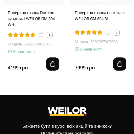
Поверхня газова Domino
Поверхня газова на металі
на металі WEILOR GM 304
WEILOR GM 604 BL
WH
9
4
Модель:5902767907880
Модель:5902767905640
В наявності
В наявності
4199 грн
7999 грн
Бажаєте бути в курсі всіх акцій та знижок?
Підпишіться на розсилку