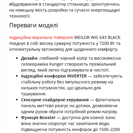
вбудовування в стандартну стільницю, орієнтуючись
на німецьку якість розробки та сучасні енергоощадні
технології.
Переваги моделі
Індукційна варильна поверхня
WEILOR WIS 643 BLACK
поєднує в собі високу сумарну потужність у 7200 Вт та
інтелектуальну ергономіку для щоденного комфорту.
Дизайн:
глибокий чорний колір та високоякісна
склокераміка Kanger створюють преміальний
вигляд, який легко підтримувати в чистоті.
Індукційні конфорки INVERTER
— забезпечують
стабільну роботу без імпульсного режиму на
низьких потужностях, що ідеально для
тушкування.
Сенсорне слайдерне керування
— фронтальна
панель миттєво реагує на дотики, дозволяючи
одним рухом обрати потрібний режим нагріву.
Функція Booster
— доступна для кожної зони,
вона значно скорочує час закипання води,
підвищуючи потужність конфорок до 1500–2200