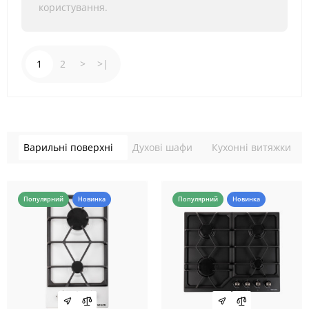
користування.
1
2
>
>|
Варильні поверхні
Духові шафи
Кухонні витяжки
Популярний
Новинка
Популярний
Новинка