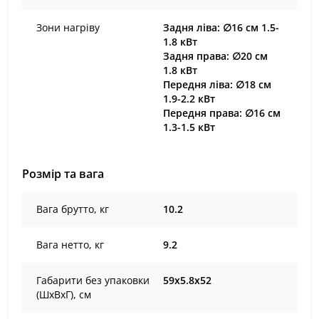
Зони нагріву
Задня ліва: ∅16 см 1.5-
1.8 кВт
Задня права: ∅20 см
1.8 кВт
Передня ліва: ∅18 см
1.9-2.2 кВт
Передня права: ∅16 см
1.3-1.5 кВт
Розмір та вага
Вага брутто, кг
10.2
Вага нетто, кг
9.2
Габарити без упаковки
59х5.8х52
(ШxВxГ), cм