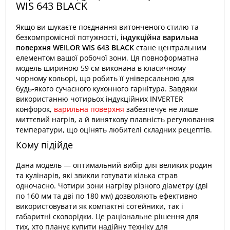
WIS 643 BLACK
Якщо ви шукаєте поєднання витонченого стилю та
безкомпромісної потужності,
індукційна варильна
поверхня WEILOR WIS 643 BLACK
стане центральним
елементом вашої робочої зони. Ця повноформатна
модель шириною 59 см виконана в класичному
чорному кольорі, що робить її універсальною для
будь-якого сучасного кухонного гарнітура. Завдяки
використанню чотирьох індукційних INVERTER
конфорок,
варильна поверхня
забезпечує не лише
миттєвий нагрів, а й виняткову плавність регулювання
температури, що оцінять любителі складних рецептів.
Кому підійде
Дана модель — оптимальний вибір для великих родин
та кулінарів, які звикли готувати кілька страв
одночасно. Чотири зони нагріву різного діаметру (дві
по 160 мм та дві по 180 мм) дозволяють ефективно
використовувати як компактні сотейники, так і
габаритні сковорідки. Це раціональне рішення для
тих, хто планує купити надійну техніку для