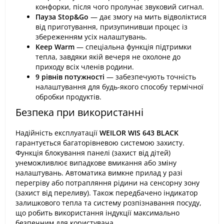
конфорки, після чого пролунає звуковий сигнал.
Пауза Stop&Go
— дає змогу на мить відволіктися
від приготування, призупинивши процес із
збереженням усіх налаштувань.
Keep Warm
— спеціальна функція підтримки
тепла, завдяки якій вечеря не охолоне до
приходу всіх членів родини.
9 рівнів потужності
— забезпечують точність
налаштування для будь-якого способу термічної
обробки продуктів.
Безпека при використанні
Надійність експлуатації
WEILOR WIS 643 BLACK
гарантується багаторівневою системою захисту.
Функція блокування панелі (захист від дітей)
унеможливлює випадкове вмикання або зміну
налаштувань. Автоматика вимкне прилад у разі
перегріву або потрапляння рідини на сенсорну зону
(захист від переливу). Також передбачено індикатор
залишкового тепла та систему розпізнавання посуду,
що робить використання індукції максимально
безпечним для користувача.