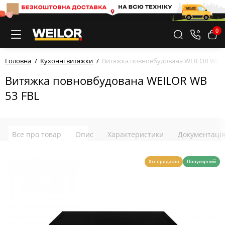
0
Головна
Кухонні витяжки
Витяжка повновбудована WEILOR WB 5
Витяжка повновбудована WEILOR WB
53 FBL
Все про товар
Опис
Характеристики
Документаці
Хіт продажів
Популярний