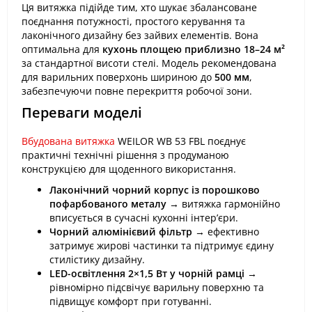
Ця витяжка підійде тим, хто шукає збалансоване
поєднання потужності, простого керування та
лаконічного дизайну без зайвих елементів. Вона
оптимальна для
кухонь площею приблизно 18–24 м²
за стандартної висоти стелі. Модель рекомендована
для варильних поверхонь шириною до
500 мм
,
забезпечуючи повне перекриття робочої зони.
Переваги моделі
Вбудована витяжка
WEILOR WB 53 FBL поєднує
практичні технічні рішення з продуманою
конструкцією для щоденного використання.
Лаконічний чорний корпус із порошково
пофарбованого металу
→ витяжка гармонійно
вписується в сучасні кухонні інтер’єри.
Чорний алюмінієвий фільтр
→ ефективно
затримує жирові частинки та підтримує єдину
стилістику дизайну.
LED-освітлення 2×1,5 Вт у чорній рамці
→
рівномірно підсвічує варильну поверхню та
підвищує комфорт при готуванні.