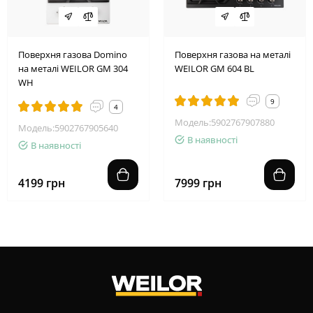
Поверхня газова Domino
Поверхня газова на металі
на металі WEILOR GM 304
WEILOR GM 604 BL
WH
9
4
Модель:5902767907880
Модель:5902767905640
В наявності
В наявності
4199 грн
7999 грн