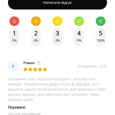
Написати відгук
1
2
3
4
5
0%
0%
0%
0%
100%
Роман
Р
18 Березня, 2026
Очікували тиху і практичну модель, загалом так і
вийшло. Темний колір добре пасує до фасадів, тяга
відчутна одразу після увімкнення. Для домашньої кухні
варіант вдалий. Доставка була без затримок, товар
приїхав цілий.
Переваги:
Зручне керування