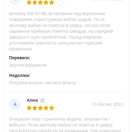
Витяжку WB 53 FBL встановили над варильною
поверхнею, користуємося майже щодня. Після
монтажу майже не помітна в шафці, запахи після
смаження прибирає помітно швидше. На середній
швидкості шум прийнятний. Перед покупкою
уточнювали сумісність, консультант підказав
правильно.
Переваги:
Зручне керування
Недоліки:
Потрібно вчасно чистити фільтр
Аліна
А
15 Квітня, 2023
Очікували тиху і практичну модель, загалом так і
вийшло. Після монтажу майже не помітна в шафці,
тяга відчутна одразу після увімкнення. Для домашньої