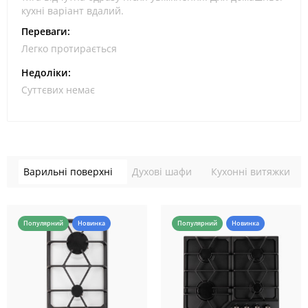
кухні варіант вдалий.
Переваги:
Легко протирається
Недоліки:
Суттєвих немає
Варильні поверхні
Духові шафи
Кухонні витяжки
Популярний
Новинка
Популярний
Новинка