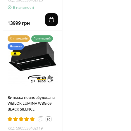
В наявності
13999 грн
Хіт продажів
Популярний
Новинка
Витяжка повновбудована
WEILOR LUMINA WBG 69
BLACK SILENCE
30
Код: 5905538402119