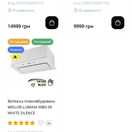
Код: 5905538403314
Код: 5905538402195
В наявності
В наявності
14999 грн
9999 грн
Хіт продажів
Популярний
Новинка
Витяжка повновбудована
WEILOR LUMINA WBG 69
WHITE SILENCE
30
Код: 5905538402126