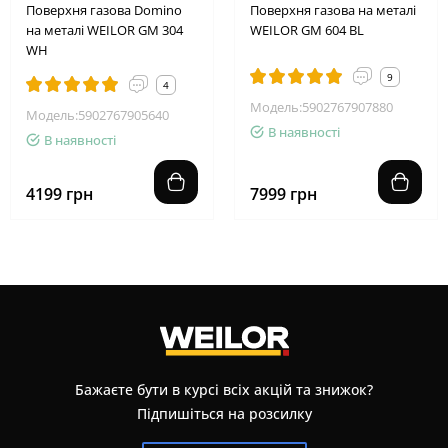
Поверхня газова Domino
Поверхня газова на металі
на металі WEILOR GM 304
WEILOR GM 604 BL
WH
9
4
Модель:5902767907880
Модель:5902767905640
В наявності
В наявності
4199 грн
7999 грн
Бажаєте бути в курсі всіх акцій та знижок?
Підпишіться на розсилку