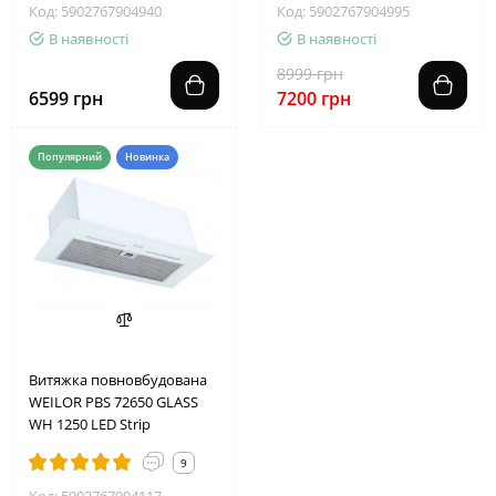
Код: 5902767904940
Код: 5902767904995
В наявності
В наявності
8999 грн
6599 грн
7200 грн
Популярний
Новинка
Витяжка повновбудована
WEILOR PBS 72650 GLASS
WH 1250 LED Strip
9
Код: 5902767904117