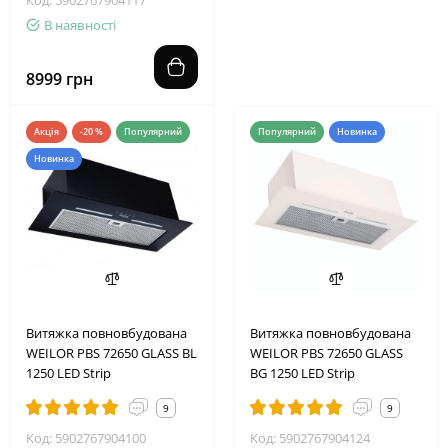
В наявності
8999 грн
Акція
-20 %
Популярний
Популярний
Новинка
Новинка
2
5
0
9
1
5
4
2
Витяжка повновбудована
Витяжка повновбудована
WEILOR PBS 72650 GLASS BL
WEILOR PBS 72650 GLASS
1250 LED Strip
BG 1250 LED Strip
9
9
Код: 5902767904100
Код: 5902767904124