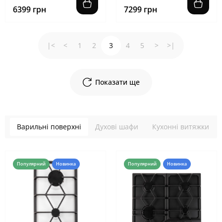
6399 грн
7299 грн
|<
<
1
2
3
4
5
>
>|
Показати ще
Варильні поверхні
Духові шафи
Кухонні витяжки
Популярний
Новинка
Популярний
Новинка