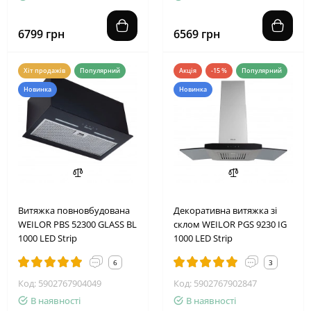
6799 грн
6569 грн
Хіт продажів
Популярний
Акція
-15 %
Популярний
Новинка
Новинка
2
5
0
9
1
5
4
2
Витяжка повновбудована
Декоративна витяжка зі
WEILOR PBS 52300 GLASS BL
склом WEILOR PGS 9230 IG
1000 LED Strip
1000 LED Strip
6
3
Код: 5902767904049
Код: 5902767902847
В наявності
В наявності