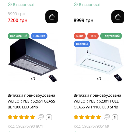
В наявності
В наявності
8999 грн
7200 грн
8999 грн
Популярний
Новинка
Акція
-18 %
Популярний
Новинка
2
5
0
9
1
5
4
2
Витяжка повновбудована
Витяжка повновбудована
WEILOR PBSR 52651 GLASS
WEILOR PBSR 62301 FULL
BL 1300 LED Strip
GLASS WH 1100 LED Strip
6
3
Код: 5902767904971
Код: 5902767905169