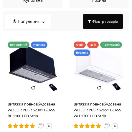
Купольна
Похила
🔝 Популярні
Фільтр товарів
Популярний
Новинка
Акція
-20 %
Популярний
Новинка
2
5
0
9
1
5
4
2
Витяжка повновбудована
Витяжка повновбудована
WEILOR PBSR 52301 GLASS
WEILOR PBSR 52651 GLASS
BL 1100 LED Strip
WH 1300 LED Strip
6
6