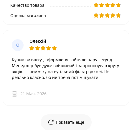
Качество товара
Оценка магазина
Олексій
О
Купив витяжку , оформленя зайняло пару секунд.
Менеджер був дуже ввічливий і запропонував круту
акцію — знижску на вугільний фільтр до неї. Це
реально класно, бо не треба потім шукати
розхідники окремо! Доставили товар дуже швидко.
Сервіс на вищому рівні, всьо супер.
21 Мая, 2026
Показать еще