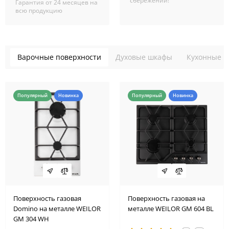
сбережений!
Гарантия от 24 месяцев на
всю продукцию
Варочные поверхности
Духовые шкафы
Кухонные в
Популярный
Новинка
Популярный
Новинка
Поверхность газовая
Поверхность газовая на
Domino на металле WEILOR
металле WEILOR GM 604 BL
GM 304 WH