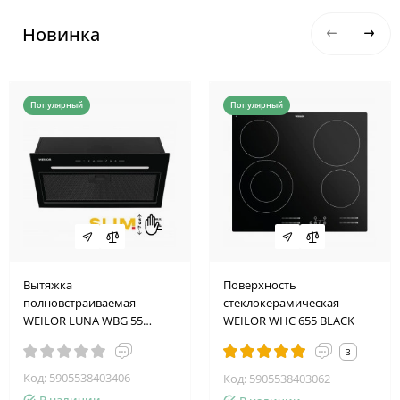
Новинка
Популярный
Популярный
Вытяжка
Поверхность
полновстраиваемая
стеклокерамическая
WEILOR LUNA WBG 55
WEILOR WHC 655 BLACK
BLACK SILENCE
3
Код: 5905538403406
Код: 5905538403062