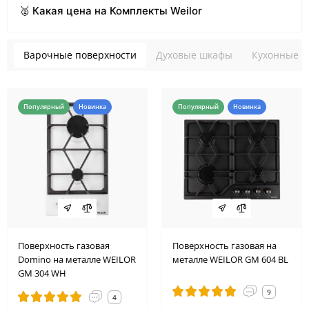
🥈 Какая цена на Комплекты Weilor
Варочные поверхности
Духовые шкафы
Кухонные в
Популярный
Новинка
Популярный
Новинка
Поверхность газовая
Поверхность газовая на
Domino на металле WEILOR
металле WEILOR GM 604 BL
GM 304 WH
9
4