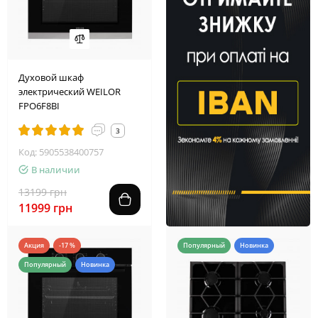
2
2
1
3
2
9
3
2
Духовой шкаф
электрический WEILOR
FPO6F8BI
3
Код: 5905538400757
В наличии
13199 грн
11999 грн
Акция
-17 %
Популярный
Новинка
Популярный
Новинка