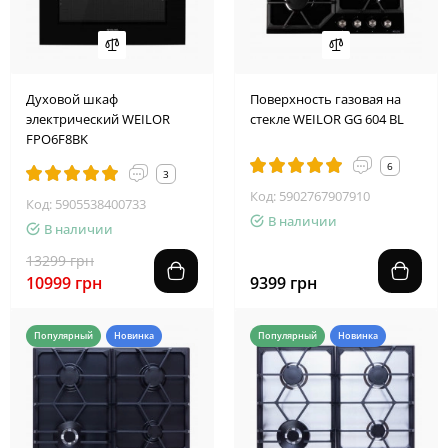
2
2
1
3
2
9
3
2
Духовой шкаф
Поверхность газовая на
электрический WEILOR
стекле WEILOR GG 604 BL
FPO6F8BK
6
3
Код: 5902767907910
Код: 5905538400733
В наличии
В наличии
13299 грн
10999 грн
9399 грн
Популярный
Новинка
Популярный
Новинка