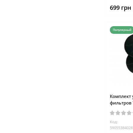
699 грн
Популярный
Комплект 
фильтров 
Код:
59055384028