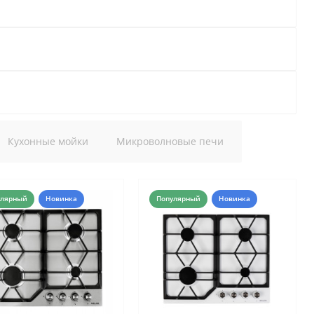
Кухонные мойки
Микроволновые печи
улярный
Новинка
Популярный
Новинка