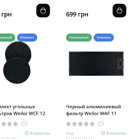
 грн
699 грн
улярный
Новинка
Популярный
Новинка
плект угольных
Черный алюминиевый
тров Weilor WCF 12
фильтр Weilor WAF 11
В наличии
Код:
В наличии