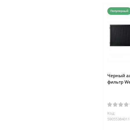
Популярный
Черный 
фильтр We
Код:
59055384011