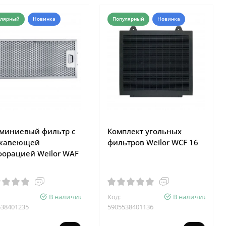
улярный
Новинка
Популярный
Новинка
миниевый фильтр с
Комплект угольных
жавеющей
фильтров Weilor WCF 16
форацией Weilor WAF
В наличии
Код:
В наличии
538401235
5905538401136