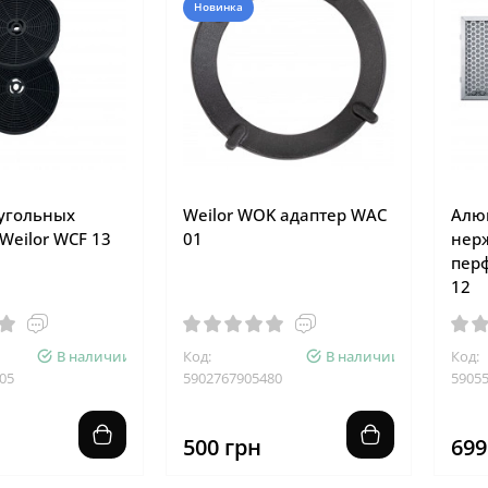
Новинка
угольных
Weilor WOK адаптер WAC
Алю
Weilor WCF 13
01
нер
пер
12
В наличии
Код:
В наличии
Код:
05
5902767905480
5905
500 грн
699