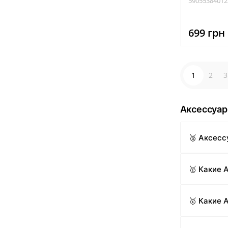
59055384012
699 грн
1
2
3
Аксессуар
🥉 Аксесс
🥇 Какие
🥇 Какие