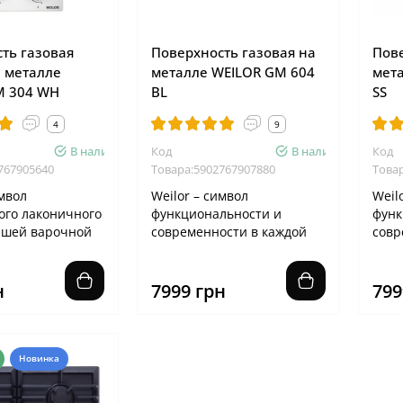
ть газовая
Поверхность газовая на
Пове
 металле
металле WEILOR GM 604
мет
M 304 WH
BL
SS
4
9
В наличии
Код
В наличии
Код
767905640
Товара:5902767907880
Това
имвол
Weilor – символ
Weil
ого лаконичного
функциональности и
функ
ашей варочной
современности в каждой
совр
и! - Геометрия
детали Геометрия двух
дета
р..
решеток варочной по..
реше
н
7999 грн
799
Новинка