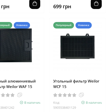
 грн
699 грн
улярный
Новинка
Популярный
Новинка
ный алюминиевый
Угольный фильтр Weilor
тр Weilor WAF 15
WCF 15
В наличии
Код:
В наличии
538401242
5905538401129