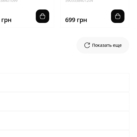
538401099
5905538401204
 грн
699 грн
Показать еще