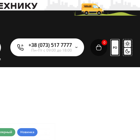
0
+38 (073) 517 7777
РО
Пн-Пт с 09:00 до 18:00
м
улярный
Новинка