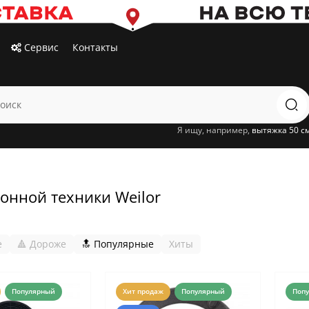
Сервис
Контакты
Я ищу, например,
вытяжка 50 с
онной техники Weilor
е
🔺 Дороже
🔝 Популярные
Хиты
Популярный
Хит продаж
Популярный
Поп