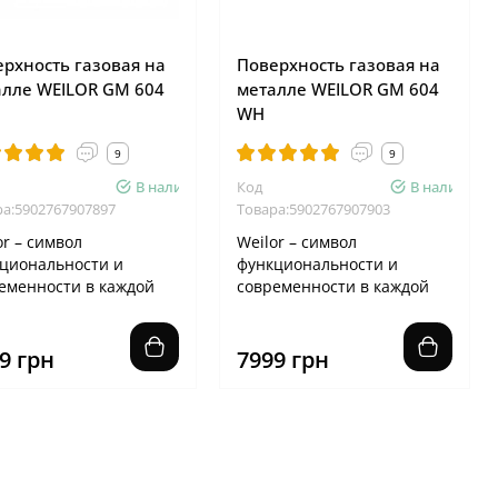
рхность газовая на
Поверхность газовая на
алле WEILOR GM 604
металле WEILOR GM 604
WH
9
9
В наличии
Код
В наличии
ра:5902767907897
Товара:5902767907903
or – символ
Weilor – символ
циональности и
функциональности и
еменности в каждой
современности в каждой
ли Геометрия двух
детали Геометрия двух
ток варочной по..
решеток варочной по..
9 грн
7999 грн