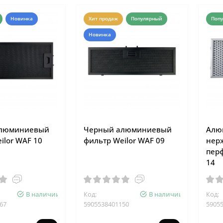
Новинка
Хит продаж
Популярный
Поп
Новинка
алюминиевый
Черный алюминиевый
Алю
ilor WAF 10
фильтр Weilor WAF 09
нер
пер
14
В наличии
Код:
В наличии
Код:
67
5905538401150
5905