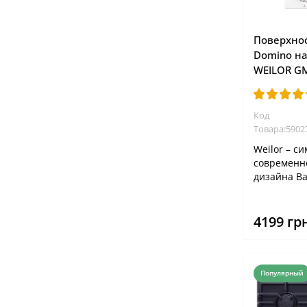
Поверхнос
Domino на
WEILOR G
Код
Товара:5902
Weilor – с
современн
дизайна В
поверхност
решеток ва
4199 гр
Популярный