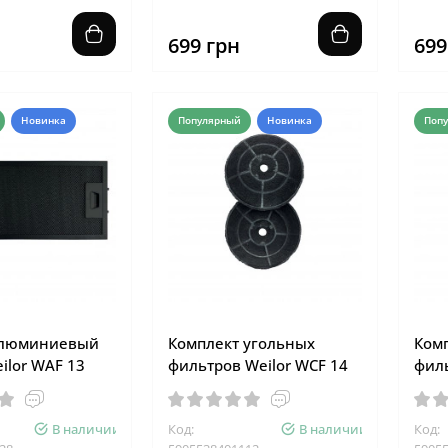
699 грн
699
Новинка
Популярный
Новинка
Поп
алюминиевый
Комплект угольных
Ком
ilor WAF 13
фильтров Weilor WCF 14
филь
В наличии
Код:
В наличии
Код: