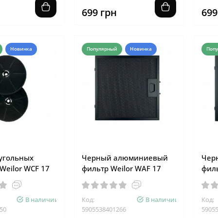
699 грн
699
Новинка
Популярный
Новинка
Поп
угольных
Черный алюминиевый
Чер
Weilor WCF 17
фильтр Weilor WAF 17
филь
В наличии
Код:
В наличии
Код:
50
5905538401266
5905