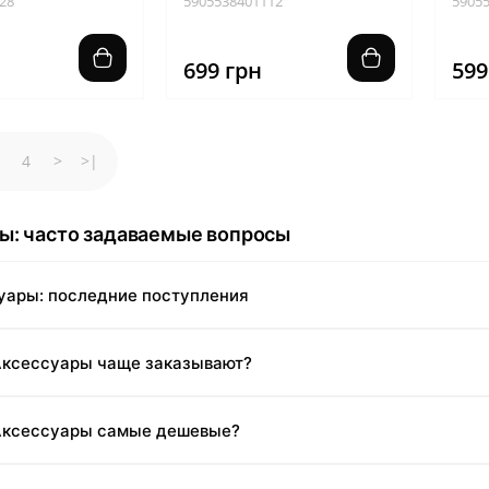
28
5905538401112
5905
699 грн
599
4
>
>|
ы: часто задаваемые вопросы
уары: последние поступления
 Аксессуары чаще заказывают?
 Аксессуары самые дешевые?