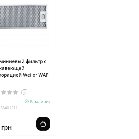
миниевый фильтр с
жавеющей
форацией Weilor WAF
В наличии
538401211
 грн