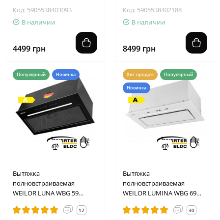
Код: 5905538403093
Код: 5905538402188
В наличии
В наличии
4499 грн
8499 грн
Популярный
Новинка
Хит продаж
Популярный
Новинка
Вытяжка
Вытяжка
полновстраиваемая
полновстраиваемая
WEILOR LUNA WBG 59
WEILOR LUMINA WBG 69
BLACK SILENCE
WHITE SILENCE
12
30