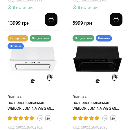
В наличии
В наличии
13999 грн
5999 грн
Хит продаж
Популярный
Популярный
Новинка
Новинка
Вытяжка
Вытяжка
полновстраиваемая
полновстраиваемая
WEILOR LUMINA WBG 68
WEILOR LUMINA WBG 68
WHITE
BLACK
30
30
Код: 5905538402102
Код: 5905538402096