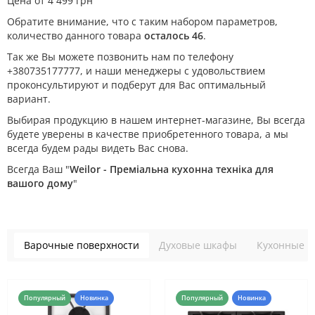
Цена от 4`499 грн
Обратите внимание, что с таким набором параметров,
количество данного товара
осталось 46
.
Так же Вы можете позвонить нам по телефону
+380735177777, и наши менеджеры с удовольствием
проконсультируют и подберут для Вас оптимальный
вариант.
Выбирая продукцию в нашем интернет-магазине, Вы всегда
будете уверены в качестве приобретенного товара, а мы
всегда будем рады видеть Вас снова.
Всегда Ваш "
Weilor - Преміальна кухонна техніка для
вашого дому
"
Варочные поверхности
Духовые шкафы
Кухонные в
Популярный
Новинка
Популярный
Новинка