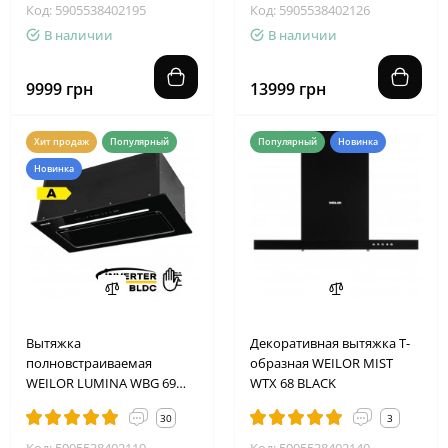
Код: 5905538402195
Код: 5905538402126
В наличии
В наличии
9999 грн
13999 грн
Хит продаж
Популярный
Популярный
Новинка
Новинка
Вытяжка
Декоративная вытяжка Т-
полновстраиваемая
образная WEILOR MIST
WEILOR LUMINA WBG 69
WTX 68 BLACK
BLACK SILENCE
30
3
Код: 5905538402119
Код: 5905538402140