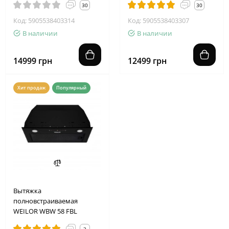
30
30
Код: 5905538403314
Код: 5905538403307
В наличии
В наличии
14999 грн
12499 грн
Хит продаж
Популярный
Вытяжка
полновстраиваемая
WEILOR WBW 58 FBL
3