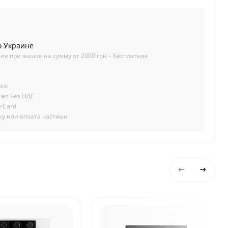
о Украине
ие при заказе на сумму от 2000 грн – бесплатная
теж
чет без НДС
erCard
чку или оплата частями