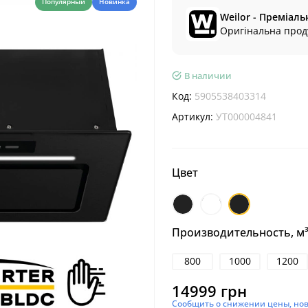
Популярный
Новинка
Weilor - Преміаль
Оригінальна проду
В наличии
Код:
5905538403314
Артикул:
УТ000004841
Цвет
Черный
Белый
Чорний
матовий
Производительность, м³
800
1000
1200
14999 грн
Сообщить о снижении цены, но