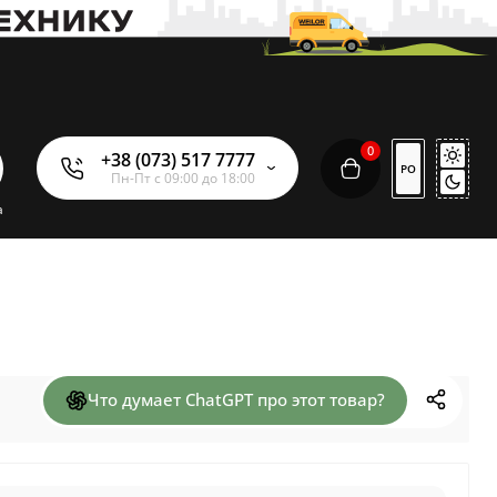
0
+38 (073) 517 7777
РО
Пн-Пт с 09:00 до 18:00
а
Что думает ChatGPT про этот товар?