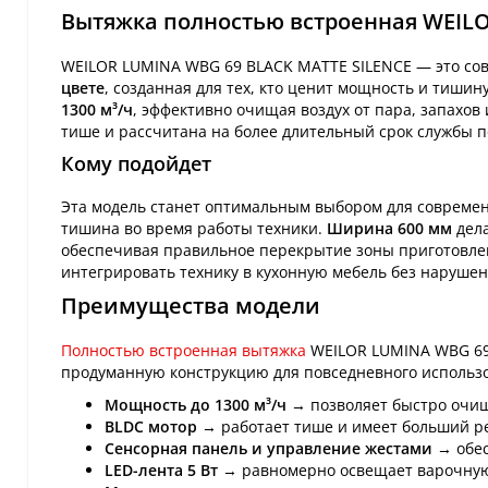
Вытяжка полностью встроенная WEILO
WEILOR LUMINA WBG 69 BLACK MATTE SILENCE — это со
цвете
, созданная для тех, кто ценит мощность и тиши
1300 м³/ч
, эффективно очищая воздух от пара, запахов
тише и рассчитана на более длительный срок службы 
Кому подойдет
Эта модель станет оптимальным выбором для современ
тишина во время работы техники.
Ширина 600 мм
дела
обеспечивая правильное перекрытие зоны приготовлен
интегрировать технику в кухонную мебель без нарушен
Преимущества модели
Полностью встроенная вытяжка
WEILOR LUMINA WBG 69 
продуманную конструкцию для повседневного использ
Мощность до 1300 м³/ч
→ позволяет быстро очищ
BLDC мотор
→ работает тише и имеет больший р
Сенсорная панель и управление жестами
→ обес
LED-лента 5 Вт
→ равномерно освещает варочную 