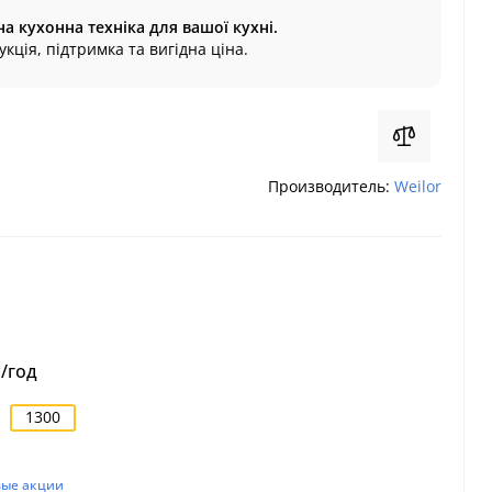
на кухонна техніка для вашої кухні.
кція, підтримка та вигідна ціна.
Производитель:
Weilor
/год
1300
вые акции