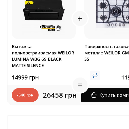
Вытяжка
Поверхность газова
полновстраиваемая WEILOR
металле WEILOR GM
LUMINA WBG 69 BLACK
SS
MATTE SILENCE
14999 грн
11
26458 грн
Купить комп
-
540 грн