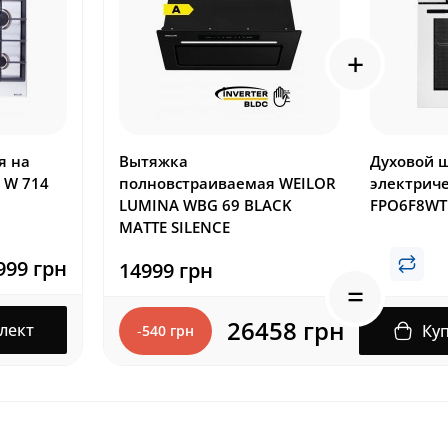
я на
Вытяжка
Духовой 
 W 714
полновстраиваемая WEILOR
электриче
LUMINA WBG 69 BLACK
FPO6F8WT
MATTE SILENCE
999 грн
14999 грн
26458 грн
лект
Ку
-
540 грн