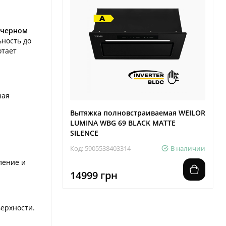
 черном
ьность до
отает
ная
Вытяжка полновстраиваемая WEILOR
LUMINA WBG 69 BLACK MATTE
SILENCE
Код: 5905538403314
В наличии
ление и
14999 грн
ерхности.