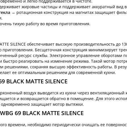
овременно и легко поддерживается в чистоте.
держивает жировые частицы и поддерживает аккуратный вид в
текла
→ ротационная конструкция на магнитах защищает филь
и.
очень тихую работу во время приготовления.
TTE SILENCE обеспечивает высокую производительность до 130
о приготовления. Бесщеточная конструкция минимизирует тре
личенный ресурс службы. Электронное управление оборотами п
и быстро реагировать на изменение режима. Такой мотор потр
и решениями, сохраняя высшую эффективность работы. В резу
 делает ее оптимальным решением для современной кухни.
9 BLACK MATTE SILENCE
агрязненный воздух выводится из кухни через вентиляционный 
чищается и возвращается обратно в помещение. Для этого испо
 и одновременно защищает мотор вытяжки.
WBG 69 BLACK MATTE SILENCE
ного времени, необходимо периодически очищать ее поверхнос