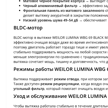
Матовое черное покрытие корпуса
→ выглядит с
Черный алюминиевый фильтр
→ эффективно за
Фронтальная панель из матового закаленного с
делает вытяжку аккуратной в закрытом положени
Низкий уровень шума 49–54 дБ
→ обеспечивает 
BLDC-мотор
BLDC-мотор в вытяжке WEILOR LUMINA WBG 69 BLACK MA
эффективно очищая воздух даже во время интенсивног
поэтому двигатель работает гораздо тише и имеет уве
стабильно поддерживать мощность на любой скорости 
меньше электроэнергии по сравнению с традиционным
вытяжка сочетает мощь, тишину и долговечность, что
Режимы работы WEILOR LUMINA WBG 6
Вытяжка поддерживает
режим отвода
, при котором з
Также доступен
режим рециркуляции
, когда воздух о
угольный фильтр
, который помогает очищать воздух
Уход и обслуживание WEILOR LUMINA 
Чтобы вытяжка работала стабильно в течение длитель