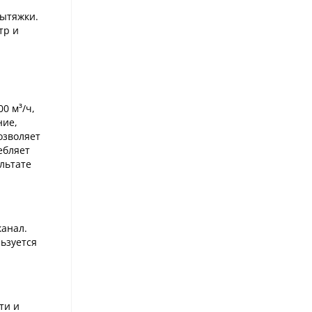
ытяжки.
тр и
0 м³/ч,
ние,
озволяет
ебляет
льтате
канал.
льзуется
ти и