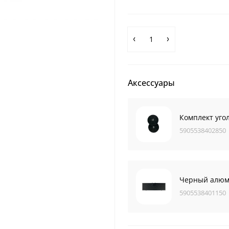
Аксессуары
Комплект уго
5905538402850
Черный алюм
5905538401150