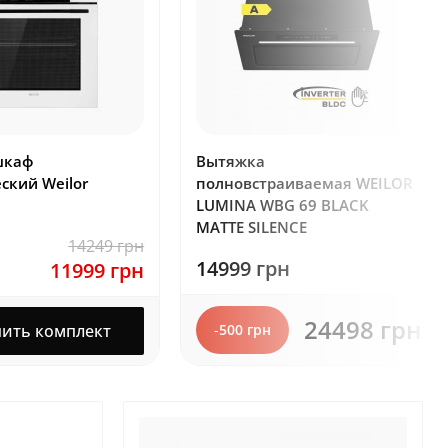
шкаф
Вытяжка
ский Weilor
полновстраиваемая WEILOR
LUMINA WBG 69 BLACK
MATTE SILENCE
14249 грн
14999 грн
11999 грн
24498 грн
пить комплект
-
500 грн