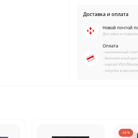
Доставка и оплата
Новой почтой п
Доставка в отделен
Оплата
- наложенный пла
- безналичный рас
- картой VISA/Mast
- покупка в рассро
-16 %