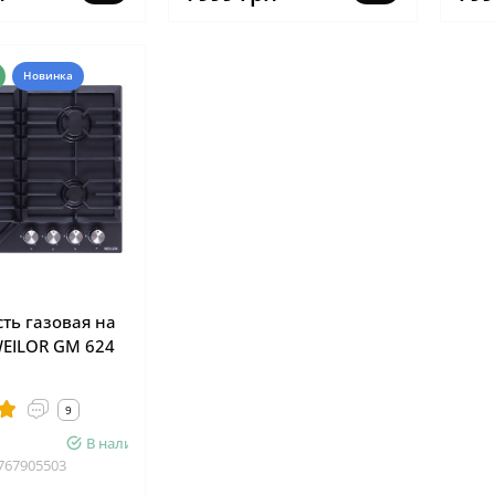
Новинка
ть газовая на
EILOR GM 624
9
В наличии
767905503