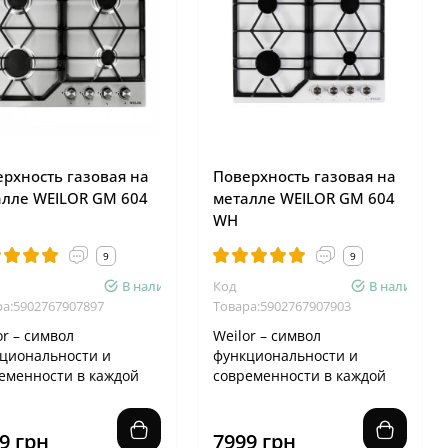
рхность газовая на
Поверхность газовая на
алле WEILOR GM 604
металле WEILOR GM 604
WH
9
9
В наличии
Код
В наличии
ра:5902767907897
Товара:5902767907903
or – символ
Weilor – символ
циональности и
функциональности и
еменности в каждой
современности в каждой
ли Геометрия двух
детали Геометрия двух
ток варочной по..
решеток варочной по..
9 грн
7999 грн