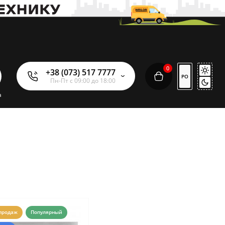
0
+38 (073) 517 7777
РО
Пн-Пт с 09:00 до 18:00
а
продаж
Популярный