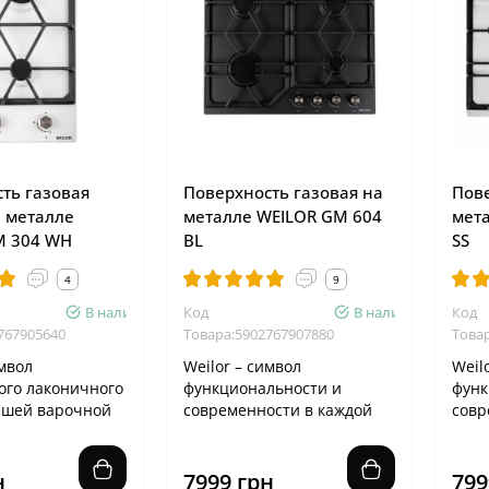
ть газовая
Поверхность газовая на
Пове
 металле
металле WEILOR GM 604
мет
M 304 WH
BL
SS
4
9
В наличии
Код
В наличии
Код
767905640
Товара:5902767907880
Това
имвол
Weilor – символ
Weil
ого лаконичного
функциональности и
функ
ашей варочной
современности в каждой
совр
и! - Геометрия
детали Геометрия двух
дета
р..
решеток варочной по..
реше
н
7999 грн
799