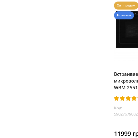
Хит продаж
Новинка
Встраива
микровол
WBM 2551
Код:
59027679082
11999 г