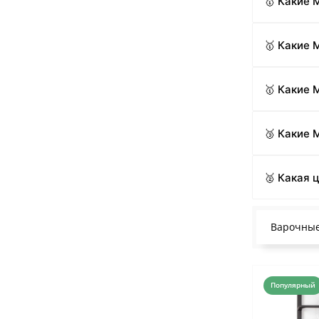
🥇 Какие
🥇 Какие
🥇 Какие 
🥉 Какие 
🥈 Какая 
Варочные
Популярный