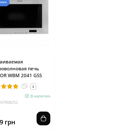
инка
раиваемая
роволновая печь
LOR WBM 2041 GSS
3
В наличии
767908252
9 грн