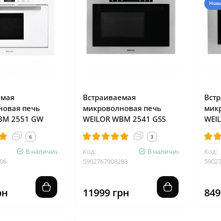
Нов
емая
Встраиваемая
Вст
новая печь
микроволновая печь
мик
BM 2551 GW
WEILOR WBM 2541 GSS
WEI
6
3
В наличии
Код:
В наличии
Код:
06
5902767908283
5902
рн
11999 грн
849