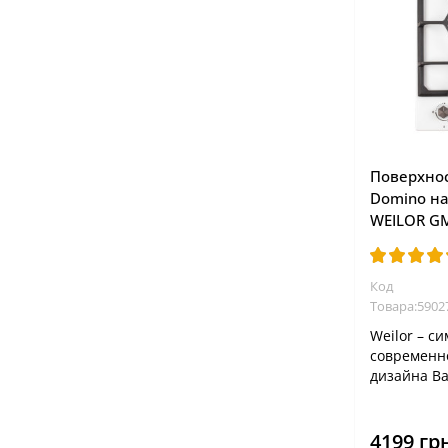
Поверхнос
Domino на
WEILOR G
Код
Товара:5902
Weilor – с
современн
дизайна В
поверхност
решеток ва
4199 гр