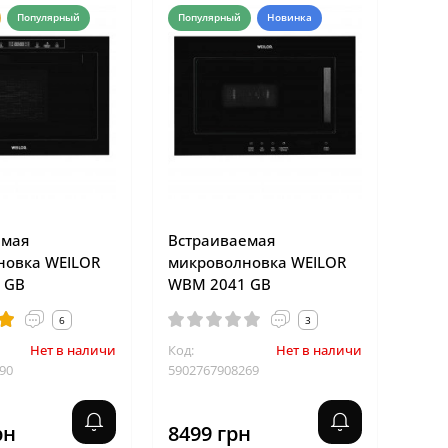
Популярный
Популярный
Новинка
емая
Встраиваемая
новка WEILOR
микроволновка WEILOR
 GB
WBM 2041 GB
6
3
Нет в наличии
Код:
Нет в наличии
90
5902767908269
рн
8499 грн