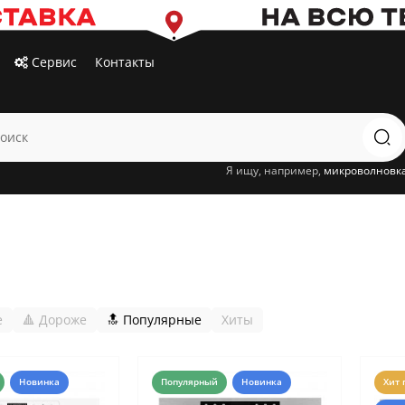
Сервис
Контакты
Я ищу, например,
микроволновк
е
🔺 Дороже
🔝 Популярные
Хиты
Новинка
Популярный
Новинка
Хит 