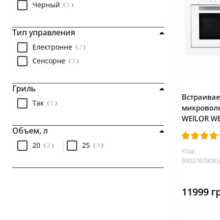
Черный
2
Тип управления
Електронне
2
Сенсорне
3
Гриль
Встраива
Так
5
микровол
WEILOR W
Объем, л
20
25
2
3
Код:
59027679083
11999 г