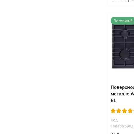
Популярный
Поверхнос
металле W
BL
Код
Товара:5902