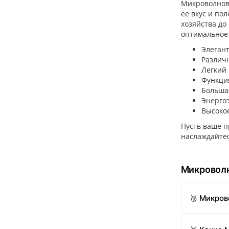
Микроволновы
ее вкус и по
хозяйства до
оптимальное
Элеган
Различ
Легкий 
Функци
Больша
Энерго
Высокое
Пусть ваше п
наслаждайтес
Микроволн
🥉 Микров