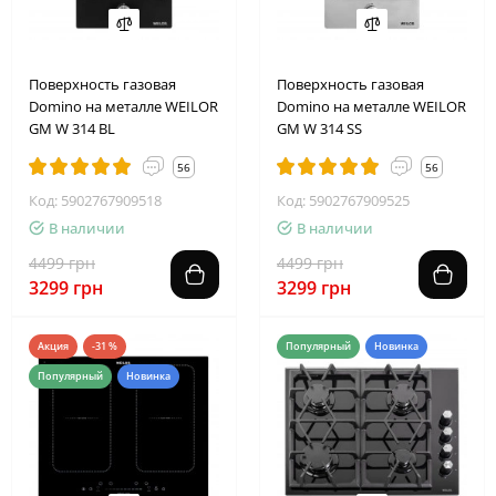
2
2
1
1
4
8
3
8
2
2
1
1
4
8
3
8
Поверхность газовая
Поверхность газовая
Domino на металле WEILOR
Domino на металле WEILOR
GM W 314 BL
GM W 314 SS
56
56
Код: 5902767909518
Код: 5902767909525
В наличии
В наличии
4499 грн
4499 грн
3299 грн
3299 грн
Акция
-31 %
Популярный
Новинка
Популярный
Новинка