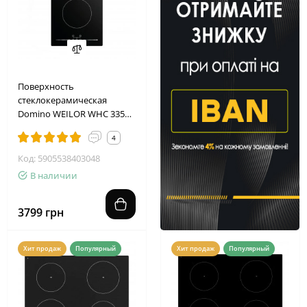
Поверхность
стеклокерамическая
Domino WEILOR WHC 335
BLACK
4
Код: 5905538403048
В наличии
3799 грн
Хит продаж
Популярный
Хит продаж
Популярный