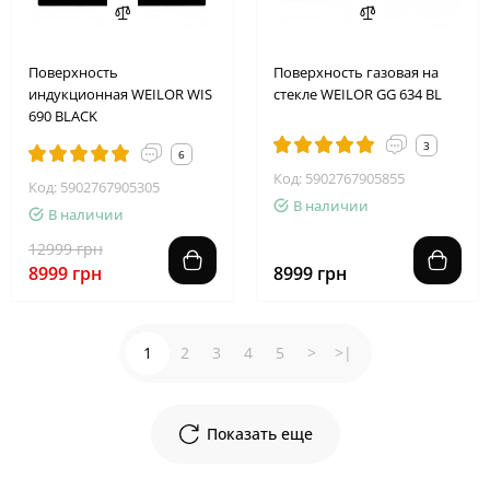
2
2
1
1
4
8
3
7
Поверхность
Поверхность газовая на
индукционная WEILOR WIS
стекле WEILOR GG 634 BL
690 BLACK
3
6
Код: 5902767905855
Код: 5902767905305
В наличии
В наличии
12999 грн
8999 грн
8999 грн
1
2
3
4
5
>
>|
Показать еще