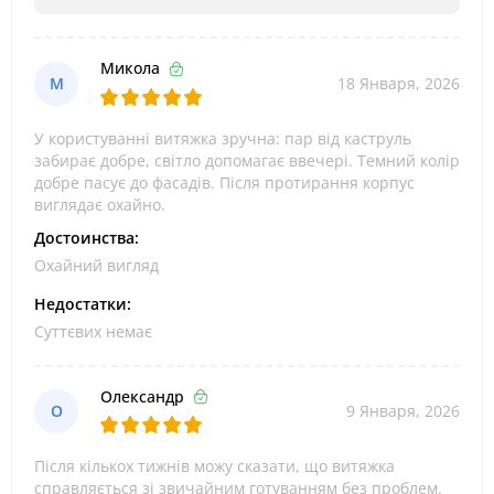
Микола
М
18 Января, 2026
У користуванні витяжка зручна: пар від каструль
забирає добре, світло допомагає ввечері. Темний колір
добре пасує до фасадів. Після протирання корпус
виглядає охайно.
Достоинства:
Охайний вигляд
Недостатки:
Суттєвих немає
Олександр
О
9 Января, 2026
Після кількох тижнів можу сказати, що витяжка
справляється зі звичайним готуванням без проблем.