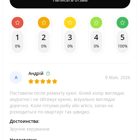
1
2
3
4
5
0%
0%
0%
0%
100%
Андрій
А
9 Мая, 2026
Поставили після ремонту кухні. Білий колір виглядає
акуратно і не обтяжує кухню, візуально виглядає
доречно. Коли готуємо рибу або м'ясо, запах не
розходиться по квартирі так швидко.
Достоинства:
Зручне керування
Недостатки: