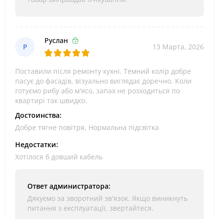
Руслан
Р
13 Марта, 2026
Поставили після ремонту кухні. Темний колір добре
пасує до фасадів, візуально виглядає доречно. Коли
готуємо рибу або м'ясо, запах не розходиться по
квартирі так швидко.
Достоинства:
Добре тягне повітря, Нормальна підсвітка
Недостатки:
Хотілося б довший кабель
Ответ администратора:
Дякуємо за зворотний зв'язок. Якщо виникнуть
питання з експлуатації, звертайтеся.