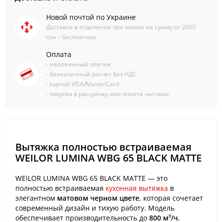
Новой почтой по Украине
Доставка в отделение при заказе на сумму от 2000
грн – бесплатная
Оплата
- наложенный платеж
- безналичный расчет без НДС
- картой VISA/MasterCard
- покупка в рассрочку или оплата частями
Вытяжка полностью встраиваемая
WEILOR LUMINA WBG 65 BLACK MATTE
WEILOR LUMINA WBG 65 BLACK MATTE — это
полностью встраиваемая
кухонная вытяжка
в
элегантном
матовом черном цвете
, которая сочетает
современный дизайн и тихую работу. Модель
обеспечивает производительность до
800 м³/ч
,