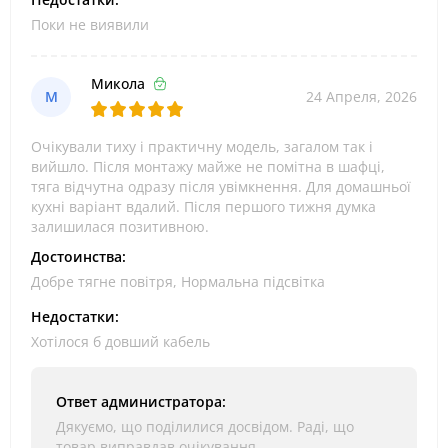
Поки не виявили
Микола
М
24 Апреля, 2026
Очікували тиху і практичну модель, загалом так і
вийшло. Після монтажу майже не помітна в шафці,
тяга відчутна одразу після увімкнення. Для домашньої
кухні варіант вдалий. Після першого тижня думка
залишилася позитивною.
Достоинства:
Добре тягне повітря, Нормальна підсвітка
Недостатки:
Хотілося б довший кабель
Ответ администратора:
Дякуємо, що поділилися досвідом. Раді, що
товар виправдав очікування.