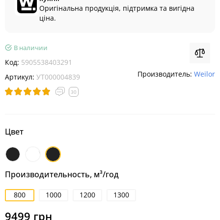
Оригінальна продукція, підтримка та вигідна
ціна.
В наличии
Код:
5905538403291
Производитель:
Weilor
Артикул:
УТ000004839
30
Цвет
Черный
Белый
Чорний
матовий
Производительность, м³/год
800
1000
1200
1300
9499 грн