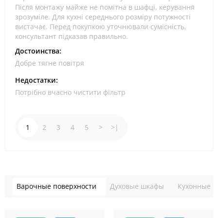
Після монтажу майже не помітна в шафці, керування
зрозуміле. Для кухні середнього розміру потужності
вистачає. Перед покупкою уточнювали сумісність,
консультант підказав правильно.
Достоинства:
Добре тягне повітря
Недостатки:
Потрібно вчасно чистити фільтр
1
2
3
4
5
>
>|
Варочные поверхности
Духовые шкафы
Кухонные в