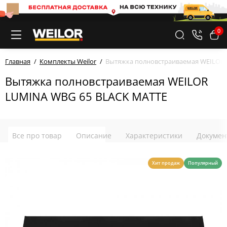
0
Главная
Комплекты Weilor
Вытяжка полновстраиваемая WEILOR
Вытяжка полновстраиваемая WEILOR
LUMINA WBG 65 BLACK MATTE
Все про товар
Описание
Характеристики
Докумен
Хит продаж
Популярный