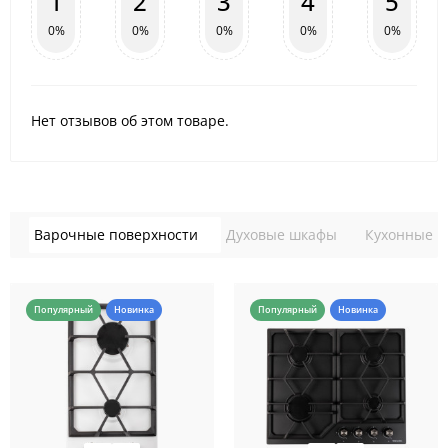
1
2
3
4
5
0%
0%
0%
0%
0%
Нет отзывов об этом товаре.
Варочные поверхности
Духовые шкафы
Кухонные в
Популярный
Новинка
Популярный
Новинка