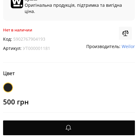
Оригінальна продукція, підтримка та вигідна
ціна.
Нет в наличии
Код:
5902767904193
Производитель:
Weilor
Артикул:
УТ000001181
Цвет
Черный
500 грн