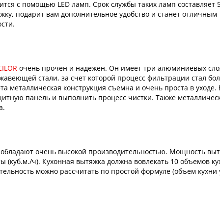
ся с помощью LED ламп. Срок службы таких ламп составляет 5
яжку, подарит вам дополнительное удобство и станет отличным
сти.
EILOR
очень прочен и надежен. Он имеет три алюминиевых сло
авеющей стали, за счет которой процесс фильтрации стал бо
та металлическая конструкция съемна и очень проста в уходе. 
щитную панель и выполнить процесс чистки. Также металличес
а.
 обладают очень высокой производительностью. Мощность выт
ы (куб.м./ч). Кухонная вытяжка должна вовлекать 10 объемов к
тельность можно рассчитать по простой формуле (объем кухни