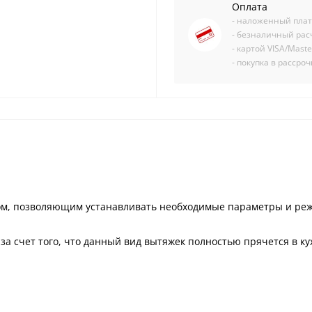
Оплата
- наложенный пла
- безналичный рас
- картой VISA/Mast
- покупка в рассро
ом, позволяющим устанавливать необходимые параметры и ре
за счет того, что данный вид вытяжек полностью прячется в к