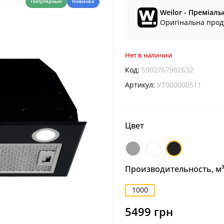
Популярный
Новинка
Weilor - Преміаль
Оригінальна проду
Нет в наличии
Код:
5902767902632
Артикул:
УТ000000511
Цвет
Нержавеющая
Белый
Черный
сталь
Производительность, м³
1000
5499 грн