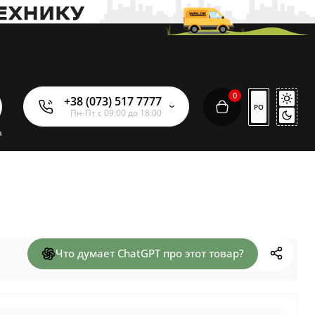
0
+38 (073) 517 7777
РО
Пн-Пт с 09:00 до 18:00
а
Что думает ChatGPT про этот товар?