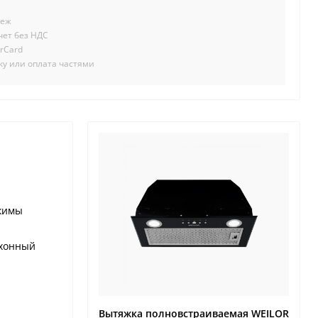
теж
чет без НДС
erCard
чку или оплата частями
жимы
ухонный
Вытяжка полновстраиваемая WEILOR