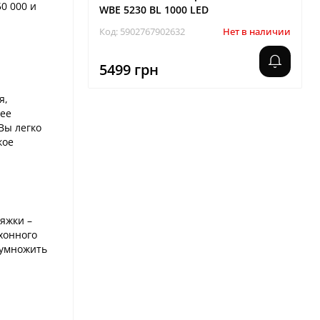
0 000 и
WBE 5230 BL 1000 LED
Код: 5902767902632
Нет в наличии
5499 грн
я,
лее
Вы легко
кое
яжки –
ухонного
 умножить