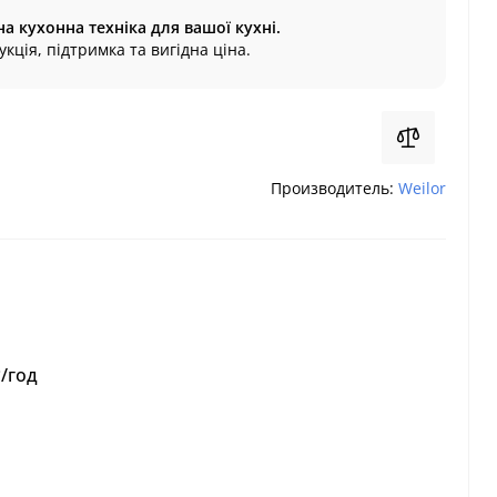
на кухонна техніка для вашої кухні.
кція, підтримка та вигідна ціна.
Производитель:
Weilor
/год