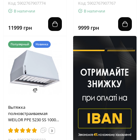
Код: 5902767907774
Код: 5902767907767
В наличии
В наличии
11999 грн
9999 грн
Популярный
Новинка
Вытяжка
полновстраиваемая
WEILOR PPE 5230 SS 1000
LED Strip
3
Код: 5902767905022