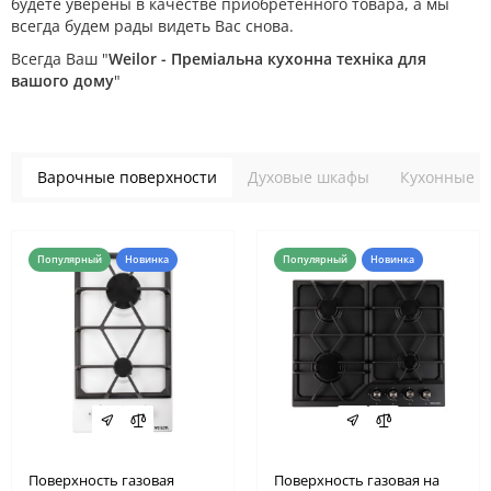
будете уверены в качестве приобретенного товара, а мы
всегда будем рады видеть Вас снова.
Всегда Ваш "
Weilor - Преміальна кухонна техніка для
вашого дому
"
Варочные поверхности
Духовые шкафы
Кухонные в
Популярный
Новинка
Популярный
Новинка
Поверхность газовая
Поверхность газовая на