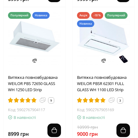
Популярний
Новинка
Акція
-18 %
Популярний
Новинка
2
4
1
0
2
4
0
5
Витяжка повновбудована
Витяжка повновбудована
WEILOR PBS 72650 GLASS
WEILOR PBSR 62301 FULL
WH 1250 LED Strip
GLASS WH 1100 LED Strip
9
3
Код: 5902767904117
Код: 5902767905169
В наявності
В наявності
10999 грн
8999 грн
9000 грн