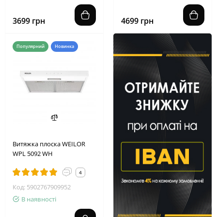
3699 грн
4699 грн
Популярний
Новинка
Витяжка плоска WEILOR
WPL 5092 WH
4
Код: 5902767909952
В наявності