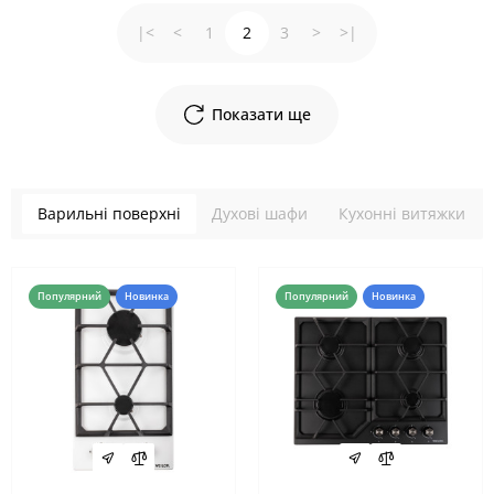
|<
<
1
2
3
>
>|
Показати ще
Варильні поверхні
Духові шафи
Кухонні витяжки
Популярний
Новинка
Популярний
Новинка