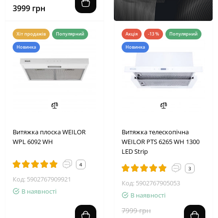
3999 грн
Хіт продажів
Популярний
Акція
-13 %
Популярний
Новинка
Новинка
2
4
1
0
2
4
0
5
Витяжка плоска WEILOR
Витяжка телескопічна
WPL 6092 WH
WEILOR PTS 6265 WH 1300
LED Strip
4
3
Код: 5902767909921
Код: 5902767905053
В наявності
В наявності
7999 грн