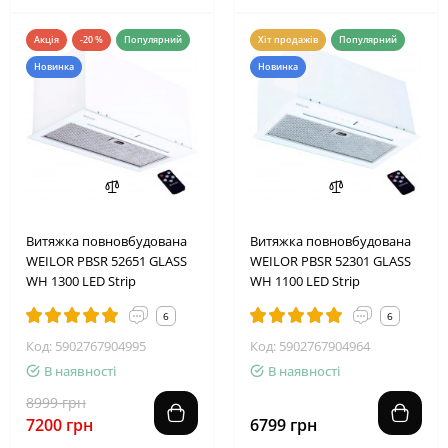
Акція
-20 %
Популярний
Хіт продажів
Популярний
Новинка
Новинка
2
4
1
0
2
4
0
5
Витяжка повновбудована
Витяжка повновбудована
WEILOR PBSR 52651 GLASS
WEILOR PBSR 52301 GLASS
WH 1300 LED Strip
WH 1100 LED Strip
6
6
Код: 5902767904995
Код: 5902767904964
В наявності
В наявності
8999 грн
7200 грн
6799 грн