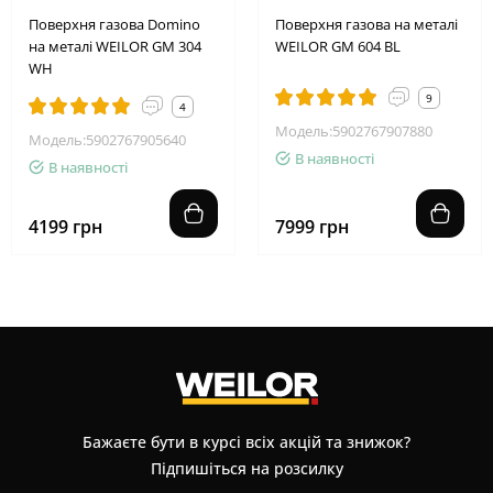
Поверхня газова Domino
Поверхня газова на металі
на металі WEILOR GM 304
WEILOR GM 604 BL
WH
9
4
Модель:5902767907880
Модель:5902767905640
В наявності
В наявності
4199 грн
7999 грн
Бажаєте бути в курсі всіх акцій та знижок?
Підпишіться на розсилку