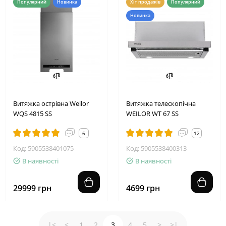
Популярний
Новинка
Хіт продажів
Популярний
Новинка
Витяжка острівна Weilor
Витяжка телескопічна
WQS 4815 SS
WEILOR WT 67 SS
6
12
Код: 5905538401075
Код: 5905538400313
В наявності
В наявності
29999 грн
4699 грн
|<
<
1
2
3
4
5
>
>|