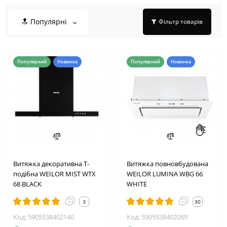
🔝 Популярні
Фільтр товарів
Популярний
Новинка
Популярний
Новинка
Витяжка декоративна Т-
Витяжка повновбудована
подібна WEILOR MIST WTX
WEILOR LUMINA WBG 66
68 BLACK
WHITE
3
30
Код: 5905538402140
Код: 5905538402089