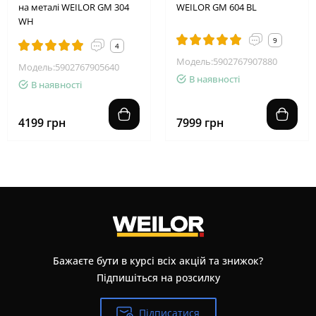
на металі WEILOR GM 304
WEILOR GM 604 BL
WH
9
4
Модель:5902767907880
Модель:5902767905640
В наявності
В наявності
4199 грн
7999 грн
Бажаєте бути в курсі всіх акцій та знижок?
Підпишіться на розсилку
Підписатися